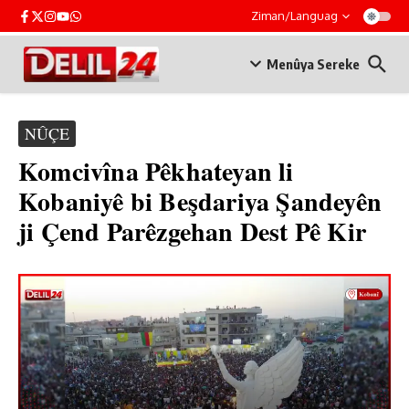
Skip to content
Ziman/Languag
Menûya Sereke
NÛÇE
Komcivîna Pêkhateyan li
Kobaniyê bi Beşdariya Şandeyên
ji Çend Parêzgehan Dest Pê Kir