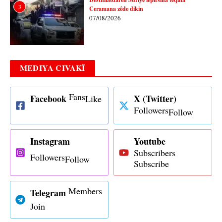
3
Ceramana zêde dikin
07/08/2026
MEDIYA CIVAKÎ
Fans
Facebook
X (Twitter)
Like
Followers
Follow
Instagram
Youtube
Subscribers
Followers
Follow
Subscribe
Members
Telegram
Join