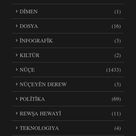
DÎMEN
(1)
DOSYA
(16)
ÎNFOGRAFÎK
(3)
KILTÛR
(2)
NÛÇE
(1433)
NÛÇEYÊN DEREW
(3)
POLÎTÎKA
(69)
REWŞA HEWAYÎ
(11)
TEKNOLOGIYA
(4)