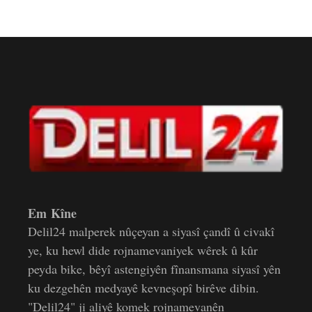
Em Kîne
Delil24 malperek nûçeyan a siyasî çandî û civakî
ye, ku hewl dide rojnamevaniyek wêrek û kûr
peyda bike, bêyî astengiyên fînansmana siyasî yên
ku dezgehên medyayê kevneşopî birêve dibin.
"Delil24" ji aliyê komek rojnamevanên