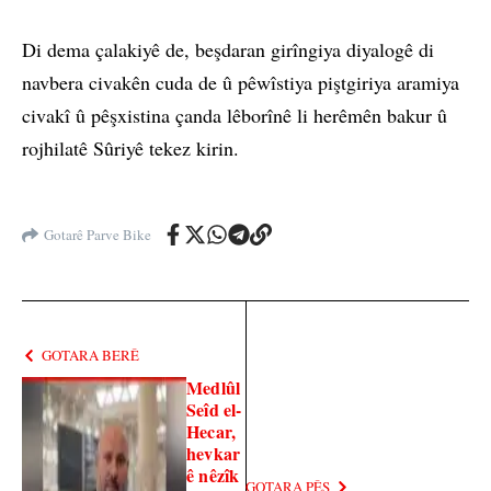
Di dema çalakiyê de, beşdaran girîngiya diyalogê di
navbera civakên cuda de û pêwîstiya piştgiriya aramiya
civakî û pêşxistina çanda lêborînê li herêmên bakur û
rojhilatê Sûriyê tekez kirin.
Gotarê Parve Bike
GOTARA BERÊ
Medlûl
Seîd el-
Hecar,
hevkar
ê nêzîk
GOTARA PÊŞ