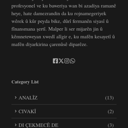
profesyonel ve ku baweriya wan bi azadiya ramanê
heye, hate damezrandin da ku rojnamegeriyek
wêrek û kûr peyda bike, dûrî fermanên siyasî û
fînansmana şertî. Malper li ser mijarên jin û
kêmneteweyan xwedî alîgir e, ku mafên kesayetî û
mafên diyarkirina çarenûsê diparêze.
Category List
ANALÎZ
(13)
CIVAKÎ
(2)
DI ÇEKMECÊ DE
(3)