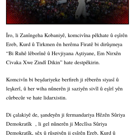
Îro, li Zanîngeha Kobaniyê, komcivîna pêkhate û eşîrên
Ereb, Kurd û Tirkmen ên herêma Firatê bi dirûşmeya
“Bi Ruhê lêborînê û Hevjiyana Aştiyane, Em Nirxên
Civaka Xwe Zindî Dikin” hate destpêkirin.
Komcivîn bi beşdariyeke berfireh ji rêberên siyasî û
leşkerî, û her wiha nûnerên ji saziyên sivîl û eşîrî yên
cûrbecûr ve hate lidarxistin.
Di çalakiyê de, şandeyên ji fermandariya Hêzên Sûriya
Demokratîk , li gel nûnerên ji Meclîsa Sûriya
Demokratîk, şêx û rûspiyên ji eşîrên Ereb, Kurd û