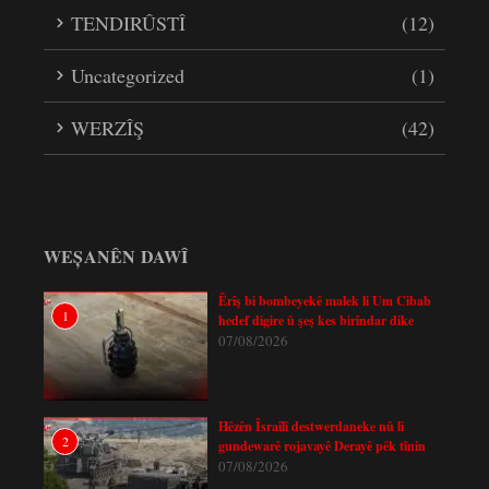
TENDIRÛSTÎ
(12)
Uncategorized
(1)
WERZÎŞ
(42)
WEȘANÊN DAWÎ
Êrîş bi bombeyekê malek li Um Cibab
1
hedef digire û şeş kes birîndar dike
07/08/2026
Hêzên Îsraîlî destwerdaneke nû li
2
gundewarê rojavayê Derayê pêk tînin
07/08/2026