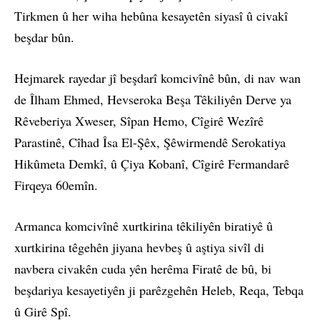
Tirkmen û her wiha hebûna kesayetên siyasî û civakî
beşdar bûn.
Hejmarek rayedar jî beşdarî komcivînê bûn, di nav wan
de Îlham Ehmed, Hevseroka Beşa Têkiliyên Derve ya
Rêveberiya Xweser, Sîpan Hemo, Cîgirê Wezîrê
Parastinê, Cîhad Îsa El-Şêx, Şêwirmendê Serokatiya
Hikûmeta Demkî, û Çiya Kobanî, Cîgirê Fermandarê
Firqeya 60emîn.
Armanca komcivînê xurtkirina têkiliyên biratiyê û
xurtkirina têgehên jiyana hevbeş û aştiya sivîl di
navbera civakên cuda yên herêma Firatê de bû, bi
beşdariya kesayetiyên ji parêzgehên Heleb, Reqa, Tebqa
û Girê Spî.