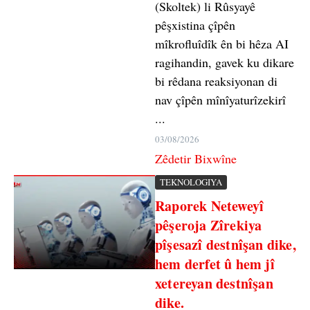
(Skoltek) li Rûsyayê
pêşxistina çîpên
mîkrofluîdîk ên bi hêza AI
ragihandin, gavek ku dikare
bi rêdana reaksiyonan di
nav çîpên mînîyaturîzekirî
...
03/08/2026
Zêdetir Bixwîne
TEKNOLOGIYA
Raporek Neteweyî
pêşeroja Zîrekiya
pîşesazî destnîşan dike,
hem derfet û hem jî
xetereyan destnîşan
dike.