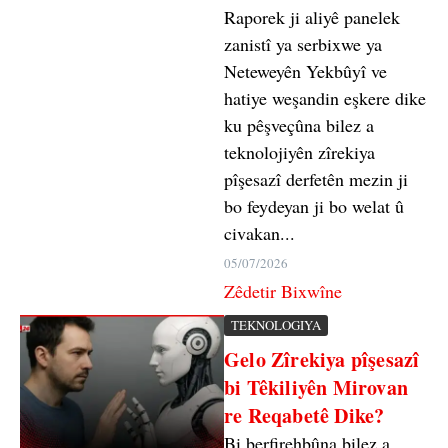
Raporek ji aliyê panelek
zanistî ya serbixwe ya
Neteweyên Yekbûyî ve
hatiye weşandin eşkere dike
ku pêşveçûna bilez a
teknolojiyên zîrekiya
pîşesazî derfetên mezin ji
bo feydeyan ji bo welat û
civakan...
05/07/2026
Zêdetir Bixwîne
TEKNOLOGIYA
Gelo Zîrekiya pîşesazî
bi Têkiliyên Mirovan
re Reqabetê Dike?
Bi berfirehbûna bilez a