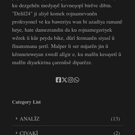
ku dezgehên medyayê kevneşopî birêve dibin.
"Delil24" ji aliyê komek rojnamevanên
profesyonel ve ku baweriya wan bi azadiya ramanê
heye, hate damezrandin da ku rojnamegeriyek
wêrek û kûr peyda bike, dûrî fermanên siyasî û
fînansmana şertî. Malper li ser mijarên jin û
kêmneteweyan xwedî alîgir e, ku mafên kesayetî û
mafên diyarkirina çarenûsê diparêze.
Category List
ANALÎZ
(13)
CIVAKÎ
(2)