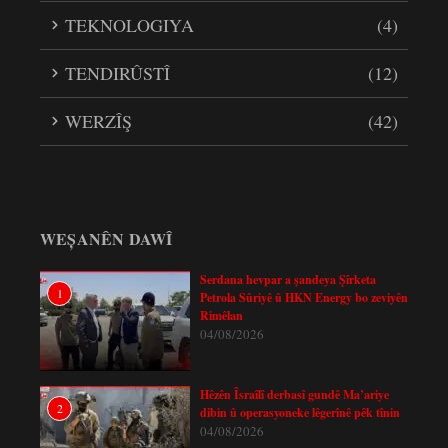
TEKNOLOGIYA
(4)
TENDIRÛSTÎ
(12)
WERZÎŞ
(42)
WEȘANÊN DAWÎ
Serdana hevpar a şandeya Şîrketa
1
Petrola Sûriyê û HKN Energy bo zeviyên
Rimêlan
04/08/2026
Hêzên Îsraîlî derbasî gundê Ma’ariye
2
dibin û operasyoneke lêgerînê pêk tînin
04/08/2026