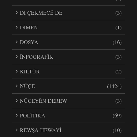
DI ÇEKMECÊ DE
(3)
DÎMEN
(1)
DOSYA
(16)
ÎNFOGRAFÎK
(3)
KILTÛR
(2)
NÛÇE
(1424)
NÛÇEYÊN DEREW
(3)
POLÎTÎKA
(69)
REWŞA HEWAYÎ
(10)