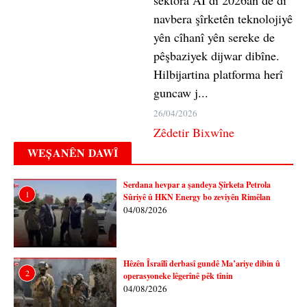
navbera şîrketên teknolojiyê
yên cîhanî yên sereke de
pêşbaziyek dijwar dibîne.
Hilbijartina platforma herî
guncaw j...
26/04/2026
Zêdetir Bixwîne
WEȘANÊN DAWÎ
Serdana hevpar a şandeya Şîrketa Petrola
1
Sûriyê û HKN Energy bo zeviyên Rimêlan
04/08/2026
Hêzên Îsraîlî derbasî gundê Ma’ariye dibin û
2
operasyoneke lêgerînê pêk tînin
04/08/2026