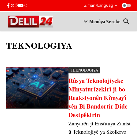
Skip to content
Ziman/Languag
Menûya Sereke
TEKNOLOGIYA
TEKNOLOGIYA
Rûsya Teknolojiyeke
Mînyaturîzekirî ji bo
Reaksiyonên Kîmyayî
yên Bi Bandortir Dide
Destpêkirin
Zanyarên ji Enstîtuya Zanist
û Teknolojiyê ya Skolkovo