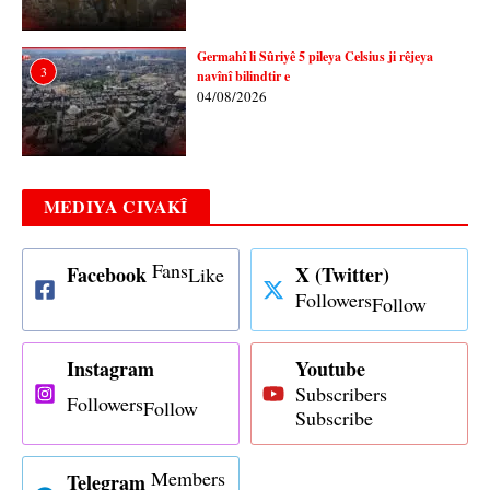
Germahî li Sûriyê 5 pileya Celsius ji rêjeya
3
navînî bilindtir e
04/08/2026
MEDIYA CIVAKÎ
Fans
Facebook
X (Twitter)
Like
Followers
Follow
Instagram
Youtube
Subscribers
Followers
Follow
Subscribe
Members
Telegram