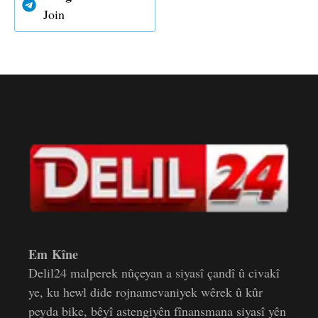
Join
Em Kîne
Delil24 malperek nûçeyan a siyasî çandî û civakî
ye, ku hewl dide rojnamevaniyek wêrek û kûr
peyda bike, bêyî astengiyên fînansmana siyasî yên