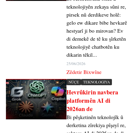
teknolojiyên zekaya sûni re,
pirsek nû derdikeve holê:
gelo ew dikare bibe hevkarê
hestyarî ji bo mirovan? Ev
di demekê de tê ku şîrketên
teknolojiyê chatbotên ku
dikarin têkil...
25/06/2026
Zêdetir Bixwîne
NÛÇE
TEKNOLOGIYA
Hevrûkirin navbera
platformên AI di
2026an de
Bi pêşketinên teknolojîk û
derketina zîrekiya pîşeyî re,
sektora AI di 2026an de di