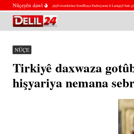
Skip to content
Nûçeyên dawî
Çalakvanekî siyasî piştî rexnekirina Sendîkaya Endezyaran li Laziqiyê hate girtin
NÛÇE
Tirkiyê daxwaza gotû
hişyariya nemana sebr