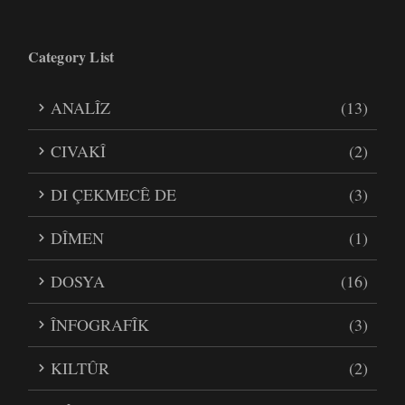
Category List
ANALÎZ
(13)
CIVAKÎ
(2)
DI ÇEKMECÊ DE
(3)
DÎMEN
(1)
DOSYA
(16)
ÎNFOGRAFÎK
(3)
KILTÛR
(2)