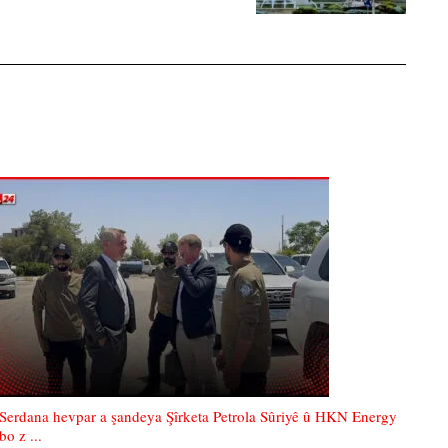
Serdana hevpar a şandeya Şîrketa Petrola Sûriyê û HKN Energy
bo z ...