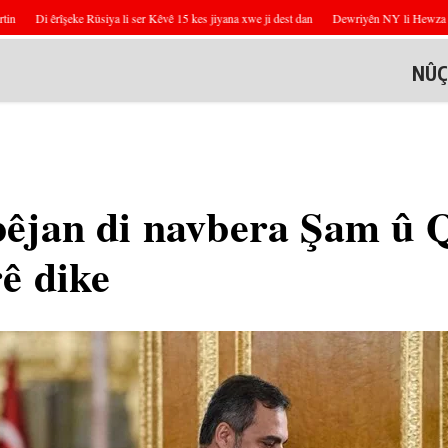
Di êrîşeke Rûsiya li ser Kêvê 15 kes jiyana xwe ji dest dan
Dewriyên NY li Hewza Yermû
NÛÇ
bêjan di navbera Şam û 
ê dike