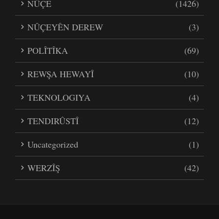
NÛÇE
(1426)
NÛÇEYÊN DEREW
(3)
POLÎTÎKA
(69)
REWŞA HEWAYÎ
(10)
TEKNOLOGIYA
(4)
TENDIRÛSTÎ
(12)
Uncategorized
(1)
WERZÎŞ
(42)