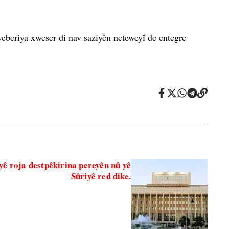
veberiya xweser di nav saziyên neteweyî de entegre
ê roja destpêkirina pereyên nû yê
Sûriyê red dike.