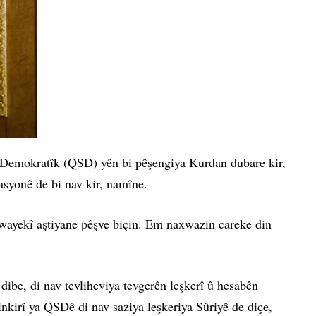
 Demokratîk (QSD) yên bi pêşengiya Kurdan dubare kir,
asyonê de bi nav kir, namîne.
awayekî aştiyane pêşve biçin. Em naxwazin careke din
ibe, di nav tevliheviya tevgerên leşkerî û hesabên
tinkirî ya QSDê di nav saziya leşkeriya Sûriyê de diçe,