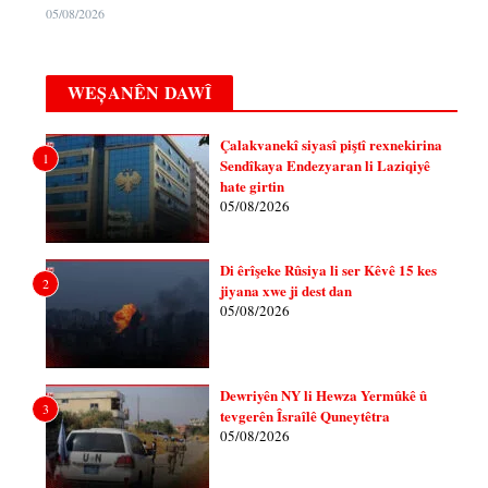
05/08/2026
WEȘANÊN DAWÎ
Çalakvanekî siyasî piştî rexnekirina
1
Sendîkaya Endezyaran li Laziqiyê
hate girtin
05/08/2026
Di êrîşeke Rûsiya li ser Kêvê 15 kes
2
jiyana xwe ji dest dan
05/08/2026
Dewriyên NY li Hewza Yermûkê û
3
tevgerên Îsraîlê Quneytêtra
05/08/2026