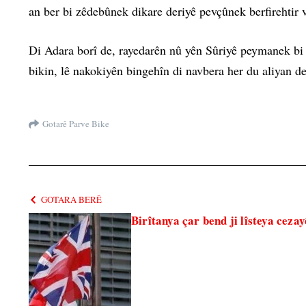
an ber bi zêdebûnek dikare deriyê pevçûnek berfirehtir 
Di Adara borî de, rayedarên nû yên Sûriyê peymanek bi h
bikin, lê nakokiyên bingehîn di navbera her du aliyan de
Gotarê Parve Bike
GOTARA BERÊ
Birîtanya çar bend ji lîsteya cezay