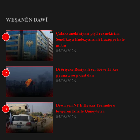
WEȘANÊN DAWÎ
Çalakvanekî siyasî piştî rexnekirina
1
Sendîkaya Endezyaran li Laziqiyê hate
girtin
05/08/2026
Di êrîşeke Rûsiya li ser Kêvê 15 kes
2
jiyana xwe ji dest dan
05/08/2026
Dewriyên NY li Hewza Yermûkê û
3
tevgerên Îsraîlê Quneytêtra
05/08/2026