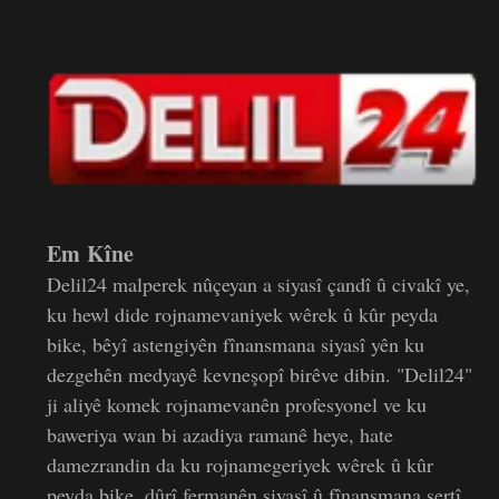
Em Kîne
Delil24 malperek nûçeyan a siyasî çandî û civakî ye,
ku hewl dide rojnamevaniyek wêrek û kûr peyda
bike, bêyî astengiyên fînansmana siyasî yên ku
dezgehên medyayê kevneşopî birêve dibin. "Delil24"
ji aliyê komek rojnamevanên profesyonel ve ku
baweriya wan bi azadiya ramanê heye, hate
damezrandin da ku rojnamegeriyek wêrek û kûr
peyda bike, dûrî fermanên siyasî û fînansmana şertî.