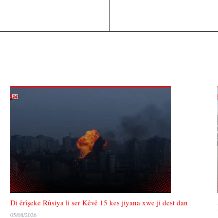
Di êrîşeke Rûsiya li ser Kêvê 15 kes jiyana xwe ji dest dan
05/08/2026