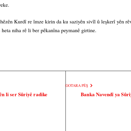
veke.
êzên Kurdî re îmze kirin da ku saziyên sivîl û leşkerî yên rê
 heta niha rê li ber pêkanîna peymanê girtine.
GOTARA PÊŞ
ên li ser Sûriyê radike
Banka Navendî ya Sûriy