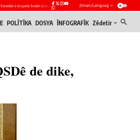
Ziman/Languag
kê û tevgerên Îsraîlê Quneytêtra
Serdana hevpar a şandeya Şîrketa Petrola Sûriyê û HK
E
POLÎTÎKA
DOSYA
ÎNFOGRAFÎK
Zêdetir
QSDê de dike,