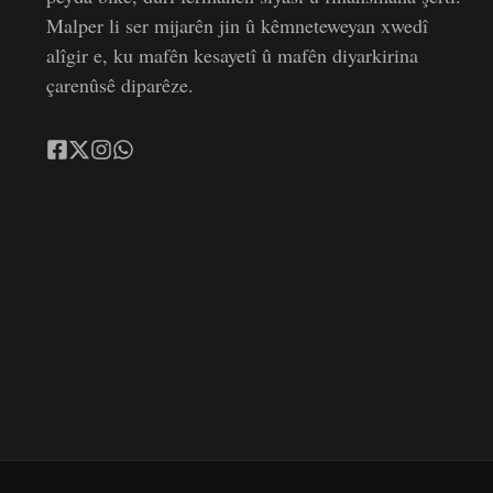
Malper li ser mijarên jin û kêmneteweyan xwedî
alîgir e, ku mafên kesayetî û mafên diyarkirina
çarenûsê diparêze.