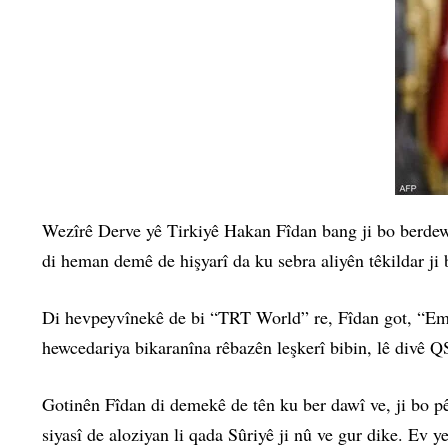
Wezîrê Derve yê Tirkiyê Hakan Fîdan bang ji bo berde
di heman demê de hişyarî da ku sebra aliyên têkildar j
Di hevpeyvînekê de bi “TRT World” re, Fîdan got, “Em t
hewcedariya bikaranîna rêbazên leşkerî bibin, lê divê Q
Gotinên Fîdan di demekê de tên ku ber dawî ve, ji bo p
siyasî de aloziyan li qada Sûriyê ji nû ve gur dike. Ev 