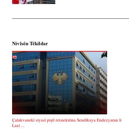
Nivîsên Têkildar
Çalakvanekî siyasî piştî rexnekirina Sendîkaya Endezyaran li
Lazi ...