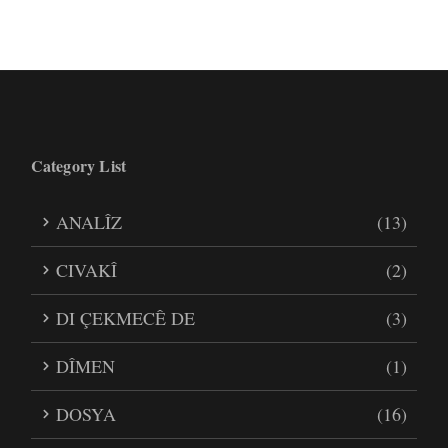
Category List
ANALÎZ
(13)
CIVAKÎ
(2)
DI ÇEKMECÊ DE
(3)
DÎMEN
(1)
DOSYA
(16)