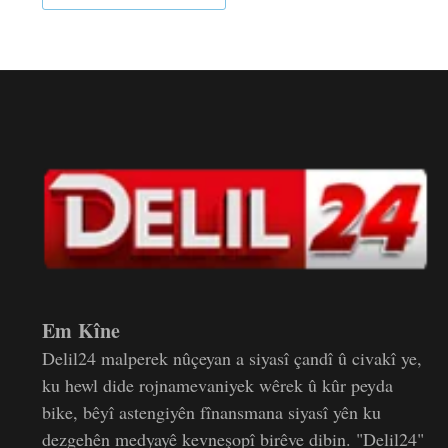
Em Kîne
Delil24 malperek nûçeyan a siyasî çandî û civakî ye,
ku hewl dide rojnamevaniyek wêrek û kûr peyda
bike, bêyî astengiyên fînansmana siyasî yên ku
dezgehên medyayê kevneşopî birêve dibin. "Delil24"