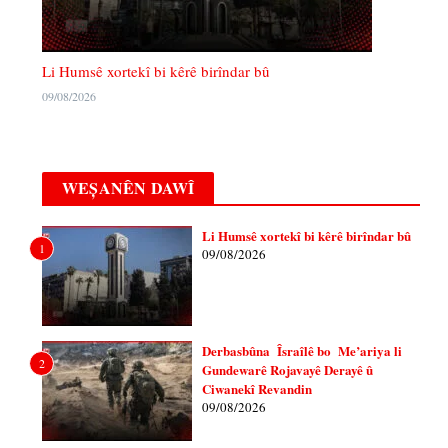
Li Humsê xortekî bi kêrê birîndar bû
09/08/2026
WEȘANÊN DAWÎ
Li Humsê xortekî bi kêrê birîndar bû
1
09/08/2026
Derbasbûna Îsraîlê bo Me’ariya li
2
Gundewarê Rojavayê Derayê û
Ciwanekî Revandin
09/08/2026