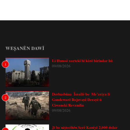
WEȘANÊN DAWÎ
Li Humsê xortekî bi kêrê birîndar bû
1
09/08/2026
Derbasbûna Îsraîlê bo Me’ariya li
2
Gundewarê Rojavayê Derayê û
Ciwanekî Revandin
09/08/2026
Ji bo niştecihên Serê Kaniyê 2,000 dolar