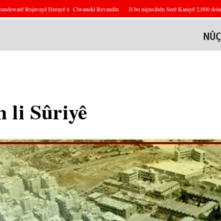
ewarê Rojavayê Derayê û Ciwanekî Revandin
Ji bo niştecihên Serê Kaniyê 2,000 dolar dê b
NÛÇ
 li Sûriyê