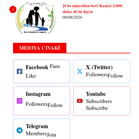
Ji bo niştecihên Serê Kaniyê 2,000
3
dolar dê bê dayîn
08/08/2026
MEDIYA CIVAKÎ
Fans
Facebook
X (Twitter)
Followers
Like
Follow
Instagram
Youtube
Subscribers
Followers
Follow
Subscribe
Telegram
Members
Join