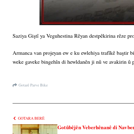
Saziya Giştî ya Veguhestina Rêyan destpêkirina rêze pro
Armanca van projeyan ew e ku ewlehiya trafîkê baştir bik
weke gaveke bingehîn di hewldanên ji nû ve avakirin û p
Gotarê Parve Bike
GOTARA BERÊ
Gotûbêjên Veberhênanê di Navber