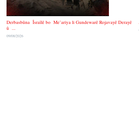
Derbasbûna Îsraîlê bo Me’ariya li Gundewarê Rojavayê Derayê
û ...
09/08/2026