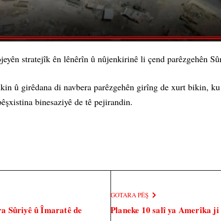
jeyên stratejîk ên lênêrîn û nûjenkirinê li çend parêzgehên Sû
in û girêdana di navbera parêzgehên girîng de xurt bikin, ku d
êşxistina binesaziyê de tê pejirandin.
GOTARA PÊŞ
a Sûriyê û Îmaratê de
Planeke 10 salî ya Amerîka ji