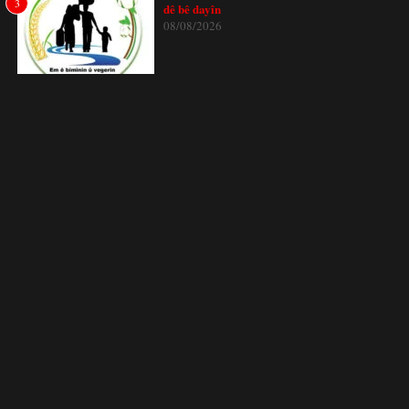
3
dê bê dayîn
08/08/2026