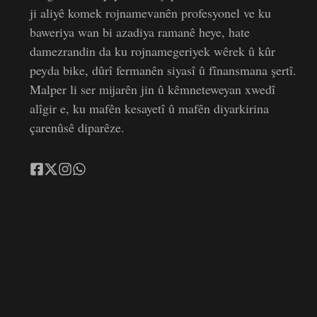
ji aliyê komek rojnamevanên profesyonel ve ku
baweriya wan bi azadiya ramanê heye, hate
damezrandin da ku rojnamegeriyek wêrek û kûr
peyda bike, dûrî fermanên siyasî û fînansmana şertî.
Malper li ser mijarên jin û kêmneteweyan xwedî
alîgir e, ku mafên kesayetî û mafên diyarkirina
çarenûsê diparêze.