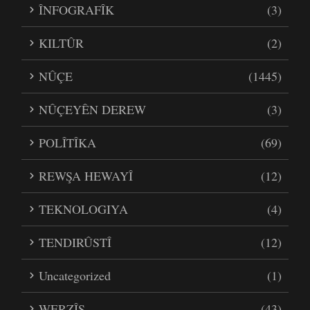
ÎNFOGRAFÎK
(3)
KILTÛR
(2)
NÛÇE
(1445)
NÛÇEYÊN DEREW
(3)
POLÎTÎKA
(69)
REWŞA HEWAYÎ
(12)
TEKNOLOGIYA
(4)
TENDIRÛSTÎ
(12)
Uncategorized
(1)
WERZÎŞ
(43)