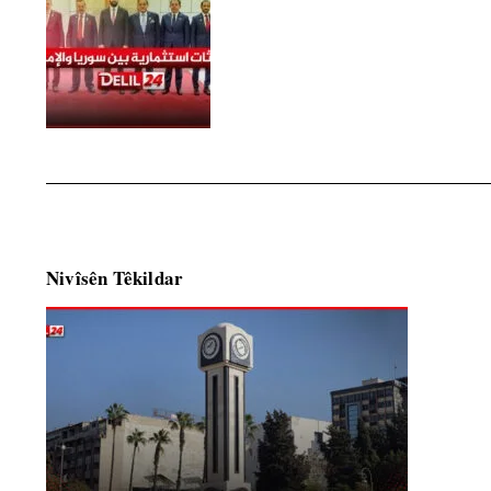
Nivîsên Têkildar