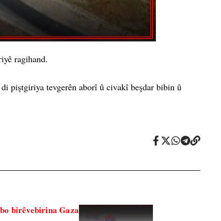
riyê ragihand.
i piştgiriya tevgerên aborî û civakî beşdar bibin û
 bo birêvebirina Gaza