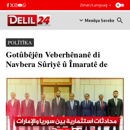
Skip to content
Ziman/Languag
Menûya Sereke
POLÎTÎKA
Gotûbêjên Veberhênanê di
Navbera Sûriyê û Îmaratê de