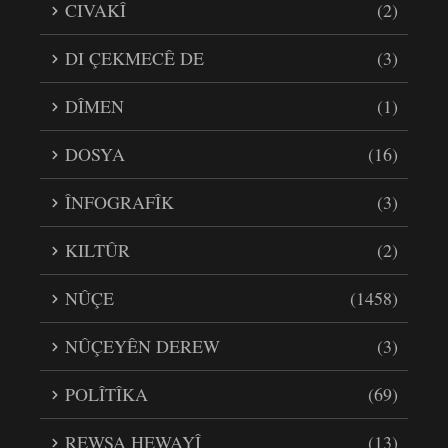
CIVAKÎ
(2)
DI ÇEKMECÊ DE
(3)
DÎMEN
(1)
DOSYA
(16)
ÎNFOGRAFÎK
(3)
KILTÛR
(2)
NÛÇE
(1458)
NÛÇEYÊN DEREW
(3)
POLÎTÎKA
(69)
REWŞA HEWAYÎ
(13)