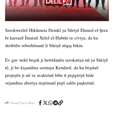
Serokwezîrê Hikûmeta Demkî ya Sûriyê Ehmed el-Şera
bi karsazê Îmaratî Xelef el-Habtûr re civiya, da ku
derfetên veberhênanê li Sûriyê nîqaş bikin.
Ev gav wekî beşek ji hewldanên serokatiya nû ya Sûriyê
tê, ji bo kişandina sermaya Kendavê, da ku beşdarî
projeyên ji nû ve avakirinê bibe û piştgiriyê bide
vejandina aboriya niştimanî piştî salên paşketinê.
Gotarê Parve Bike