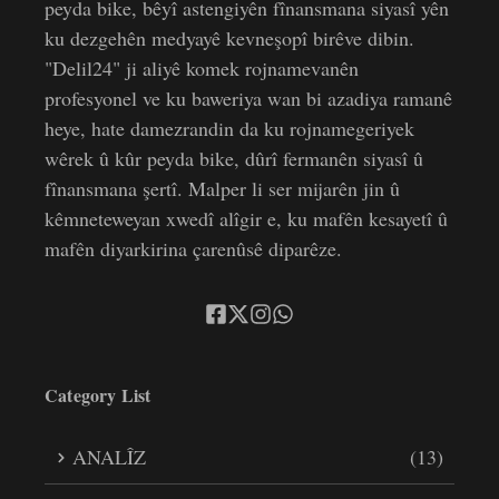
peyda bike, bêyî astengiyên fînansmana siyasî yên
ku dezgehên medyayê kevneşopî birêve dibin.
"Delil24" ji aliyê komek rojnamevanên
profesyonel ve ku baweriya wan bi azadiya ramanê
heye, hate damezrandin da ku rojnamegeriyek
wêrek û kûr peyda bike, dûrî fermanên siyasî û
fînansmana şertî. Malper li ser mijarên jin û
kêmneteweyan xwedî alîgir e, ku mafên kesayetî û
mafên diyarkirina çarenûsê diparêze.
Category List
ANALÎZ
(13)