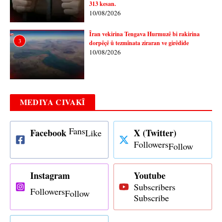
313 kesan.
10/08/2026
Îran vekirina Tengava Hurmuzê bi rakirina
3
dorpêçê û tezmînata ziraran ve girêdide
10/08/2026
MEDIYA CIVAKÎ
Fans
Facebook
X (Twitter)
Like
Followers
Follow
Instagram
Youtube
Subscribers
Followers
Follow
Subscribe