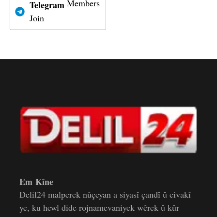
Members
Telegram
Join
Em Kîne
Delil24 malperek nûçeyan a siyasî çandî û civakî
ye, ku hewl dide rojnamevaniyek wêrek û kûr