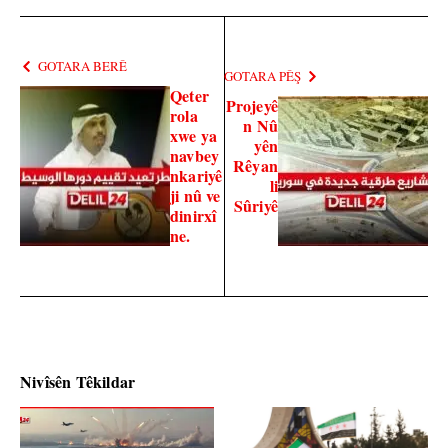
GOTARA BERÊ
GOTARA PÊŞ
Qeter
Projeyê
rola
n Nû
xwe ya
yên
navbey
Rêyan
nkariyê
li
ji nû ve
Sûriyê
dinirxî
ne.
Nivîsên Têkildar