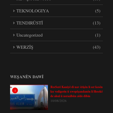
TEKNOLOGIYA
(5)
TENDIRÛSTÎ
(13)
Uncategorized
(1)
WERZÎŞ
(43)
WEȘANÊN DAWÎ
ResSerê Kaniyê di nav êrîşên li ser kesên
1
ku vedigerin û xwepêşandanên li Hesekê
de alozî û nerazîbûn zêde dibin
10/08/2026