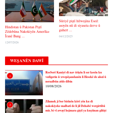
Sûriyê piştî hilweşîna Esed:
asoyên nû di siyaseta derve û
Hindistan û Pakistan Piştî
guhert ...
Zêdebûna Nakokiyên Amerîka-
Îranê Bang ...
04/12/2025
12/07/2026
WEȘANÊN DAWÎ
ResSerê Kaniyê di nav êrîşên li ser kesên ku
1
vedigerin û xwepêşandanên li Hesekê de alozî û
nerazîbûn zêde dibin
10/08/2026
Zilamek ji ber birînên kêrê yên ku di
2
nakokiyeke malbatî de li jil Dehabê wergirtibû
mir, bi vî awayî hejmara giştî ya kuştinan gihîşt