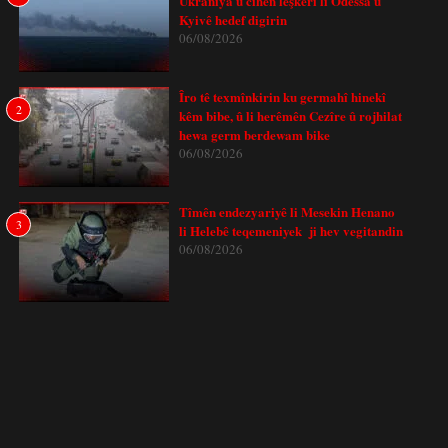
Ukraniya û cihên leşkerî li Odessa û
Kyivê hedef digirin
06/08/2026
Îro tê texmînkirin ku germahî hinekî
2
kêm bibe, û li herêmên Cezîre û rojhilat
hewa germ berdewam bike
06/08/2026
Tîmên endezyariyê li Mesekin Henano
3
li Helebê teqemeniyek ji hev vegitandin
06/08/2026