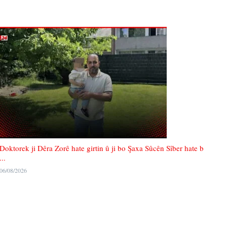
Doktorek ji Dêra Zorê hate girtin û ji bo Şaxa Sûcên Sîber hate b
...
06/08/2026