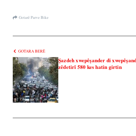
Gotarê Parve Bike
GOTARA BERÊ
Şazdeh xwepêşander di xwepêşanda
zêdetirî 580 kes hatin girtin