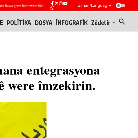
Ziman/Languag
t hewa germ berdewam bike
Tîmên endezyariyê li Mesekin Henano li Helebê teqemeniyek ji h
E
POLÎTÎKA
DOSYA
ÎNFOGRAFÎK
Zêdetir
mana entegrasyona
ê were îmzekirin.