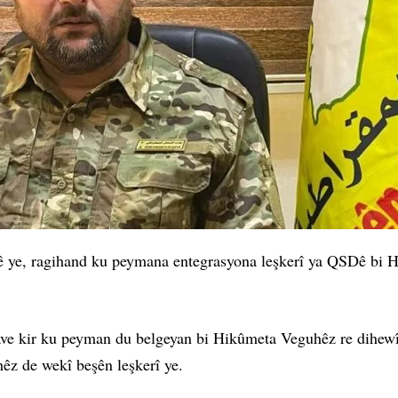
ye, ragihand ku peymana entegrasyona leşkerî ya QSDê bi H
e kir ku peyman du belgeyan bi Hikûmeta Veguhêz re dihewîne
êz de wekî beşên leşkerî ye.