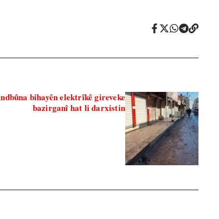
ilindbûna bihayên elektrîkê gireveke
bazirganî hat li darxistin