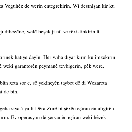
ta Veguhêz de werin entegrekirin. Wî destnîşan kir ku
î dihewîne, wekî beşek ji nû ve rêxistinkirin û
kirinek hatiye dayîn. Her wiha diyar kirin ku îmzekirin
ê wekî garantorên peymanê tevbigerin, pêk were.
ûn xeta sor e, sê yekîneyên taybet dê di Wezareta
t de bin.
ha siyasî ya li Dêra Zorê bi şêxên eşîran ên alîgirên
kirin. Ev operasyon dê şervanên eşîran wekî hêzek