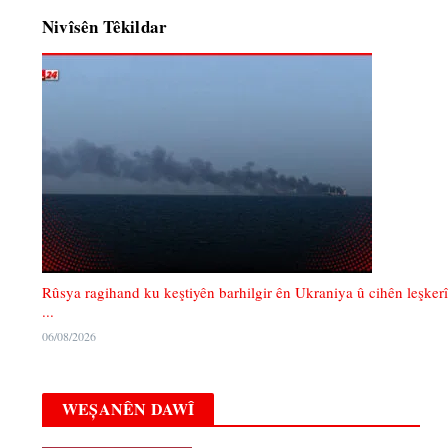
Nivîsên Têkildar
Rûsya ragihand ku keştiyên barhilgir ên Ukraniya û cihên leşkerî
...
06/08/2026
WEȘANÊN DAWÎ