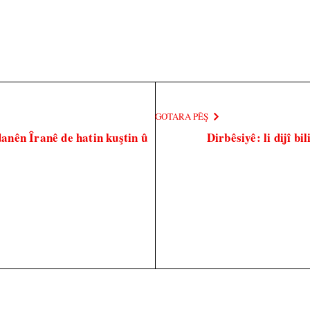
GOTARA PÊŞ
nên Îranê de hatin kuştin û
Dirbêsiyê: li dijî b