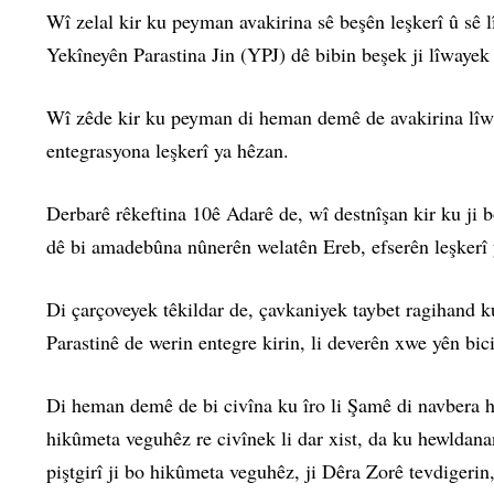
Wî zelal kir ku peyman avakirina sê beşên leşkerî û sê 
Yekîneyên Parastina Jin (YPJ) dê bibin beşek ji lîwayek
Wî zêde kir ku peyman di heman demê de avakirina lîwayek
entegrasyona leşkerî ya hêzan.
Derbarê rêkeftina 10ê Adarê de, wî destnîşan kir ku ji b
dê bi amadebûna nûnerên welatên Ereb, efserên leşkerî
Di çarçoveyek têkildar de, çavkaniyek taybet ragihand 
Parastinê de werin entegre kirin, li deverên xwe yên bic
Di heman demê de bi civîna ku îro li Şamê di navbera h
hikûmeta veguhêz re civînek li dar xist, da ku hewldana
piştgirî ji bo hikûmeta veguhêz, ji Dêra Zorê tevdigerin,