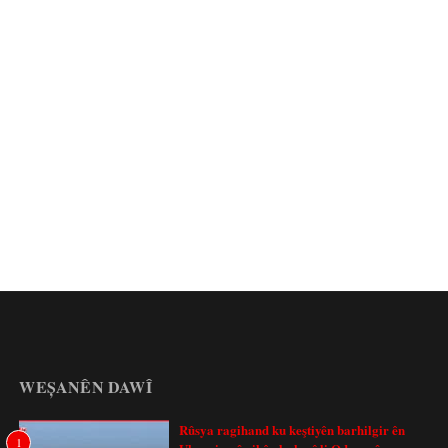
WEȘANÊN DAWÎ
Rûsya ragihand ku keştiyên barhilgir ên
1