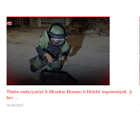
Tîmên endezyariyê li Mesekin Henano li Helebê teqemeniyek ji
hev ...
06/08/2026