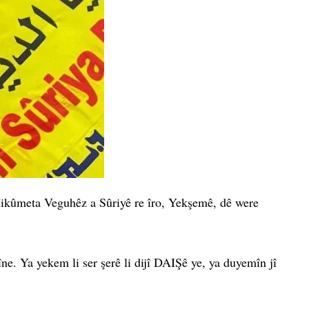
ikûmeta Veguhêz a Sûriyê re îro, Yekşemê, dê were
. Ya yekem li ser şerê li dijî DAIŞê ye, ya duyemîn jî