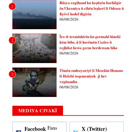
Rûsya ragihand ku keştiyên barhilgir
1
ên Ukraniya û cihên leşkerî li Odessa û
Kyivê hedef digirin
06/08/2026
Îro tê texmînkirin ku germahî hinekî
2
kêm bibe, û li herêmên Cezîre û
rojhilat hewa germ berdewam bike
06/08/2026
Tîmên endezyariyê li Mesekin Henano
3
li Helebê teqemeniyek ji hev
vegitandin
06/08/2026
MEDIYA CIVAKÎ
Fans
Facebook
X (Twitter)