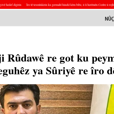
hedef digirin
Îro tê texmînkirin ku germahî hinekî kêm bibe, û li herêmên Cezîre û rojhila
NÛÇ
i Rûdawê re got ku pey
eguhêz ya Sûriyê re îro d