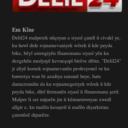
Em Kîne
Delil24 malperek nûçeyan a siyasî çandî û civakî ye,
ku hewl dide rojnamevaniyek wêrek û kûr peyda
bike, bêyî astengiyên fînansmana siyasî yên ku
dezgehên medyayê kevneşopî birêve dibin. "Delil24"
ji aliyê komek rojnamevanên profesyonel ve ku
baweriya wan bi azadiya ramanê heye, hate
damezrandin da ku rojnamegeriyek wêrek û kûr
peyda bike, dûrî fermanên siyasî û fînansmana şertî.
Malper li ser mijarên jin û kêmneteweyan xwedî
alîgir e, ku mafên kesayetî û mafên diyarkirina
çarenûsê diparêze.