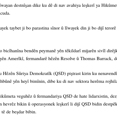
lîwayan destnîşan dike ku dê di nav avahiya leşkerî ya Hikûme
 cuda.
 taybet ji bo parastina sînor û lîwayek din ji bo dijî terorê j
o bicîhanîna bendên peymanê yên têkildarî mijarên sivîl dirêj
 yên Amerîkî, fermandarê hêzên Resolve û Thomas Barrack, d
ku Hêzên Sûriya Demokratîk (QSD) piştrast kirin ku nenavendîb
ihbûnê yên heyî bimînin, dibe ku di nav sektora herêma rojhila
ikûmeta veguhêz û fermandariya QSD de hate lidarxistin, dezge
n hevrêz bikin û operasyonek leşkerî li dijî QSD bidin destpê
 tê de beşdar bibin.