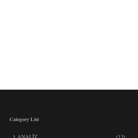
Category List
ANALÎZ
(13)