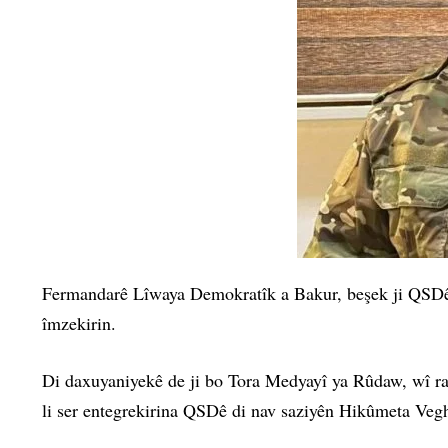
Fermandarê Lîwaya Demokratîk a Bakur, beşek ji QSDê 
îmzekirin.
Di daxuyaniyekê de ji bo Tora Medyayî ya Rûdaw, wî rav
li ser entegrekirina QSDê di nav saziyên Hikûmeta Vegh