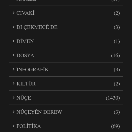
CIVAKÎ
(2)
DI ÇEKMECÊ DE
(3)
DÎMEN
(1)
DOSYA
(16)
ÎNFOGRAFÎK
(3)
KILTÛR
(2)
NÛÇE
(1430)
NÛÇEYÊN DEREW
(3)
POLÎTÎKA
(69)