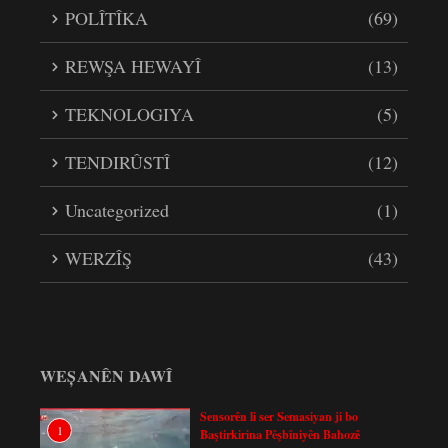
POLÎTÎKA
(69)
REWŞA HEWAYÎ
(13)
TEKNOLOGIYA
(5)
TENDIRÛSTÎ
(12)
Uncategorized
(1)
WERZÎŞ
(43)
WEȘANÊN DAWÎ
Sensorên li ser Semasiyan ji bo
1
Baştirkirina Pêşbîniyên Bahozê