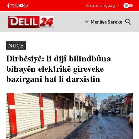
Skip to content
Ziman/Languag
Menûya Sereke
NÛÇE
Dirbêsiyê: li dijî bilindbûna
bihayên elektrîkê gireveke
bazirganî hat li darxistin