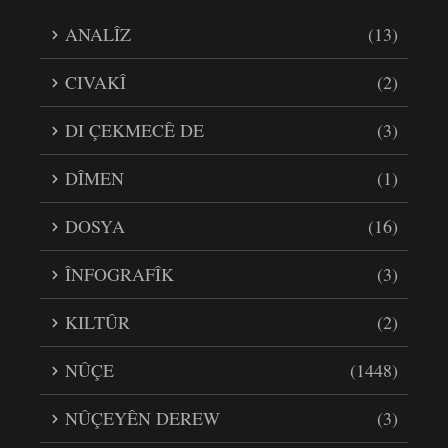
ANALÎZ
(13)
CIVAKÎ
(2)
DI ÇEKMECÊ DE
(3)
DÎMEN
(1)
DOSYA
(16)
ÎNFOGRAFÎK
(3)
KILTÛR
(2)
NÛÇE
(1448)
NÛÇEYÊN DEREW
(3)