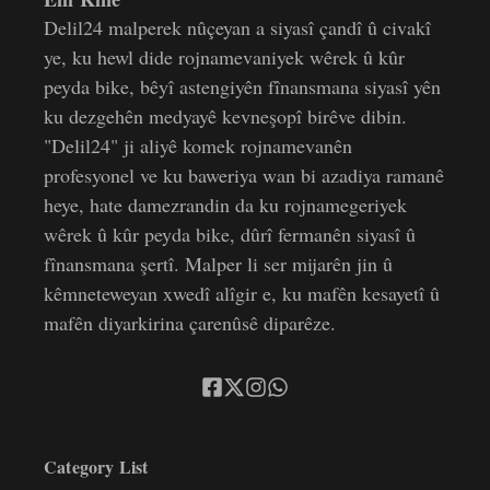
Delil24 malperek nûçeyan a siyasî çandî û civakî
ye, ku hewl dide rojnamevaniyek wêrek û kûr
peyda bike, bêyî astengiyên fînansmana siyasî yên
ku dezgehên medyayê kevneşopî birêve dibin.
"Delil24" ji aliyê komek rojnamevanên
profesyonel ve ku baweriya wan bi azadiya ramanê
heye, hate damezrandin da ku rojnamegeriyek
wêrek û kûr peyda bike, dûrî fermanên siyasî û
fînansmana şertî. Malper li ser mijarên jin û
kêmneteweyan xwedî alîgir e, ku mafên kesayetî û
mafên diyarkirina çarenûsê diparêze.
Category List