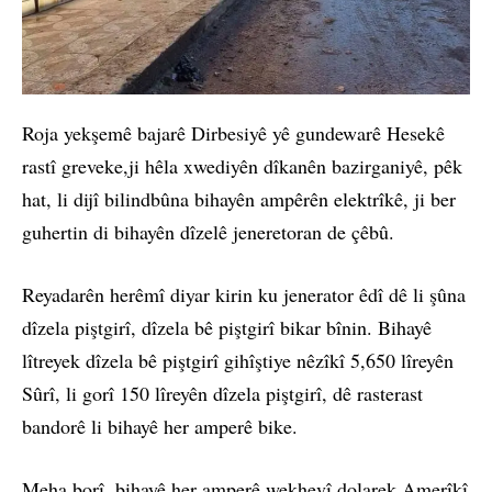
Roja yekşemê bajarê Dirbesiyê yê gundewarê Hesekê
rastî greveke,ji hêla xwediyên dîkanên bazirganiyê, pêk
hat, li dijî bilindbûna bihayên ampêrên elektrîkê, ji ber
guhertin di bihayên dîzelê jeneretoran de çêbû.
Reyadarên herêmî diyar kirin ku jenerator êdî dê li şûna
dîzela piştgirî, dîzela bê piştgirî bikar bînin. Bihayê
lîtreyek dîzela bê piştgirî gihîştiye nêzîkî 5,650 lîreyên
Sûrî, li gorî 150 lîreyên dîzela piştgirî, dê rasterast
bandorê li bihayê her amperê bike.
Meha borî, bihayê her amperê wekhevî dolarek Amerîkî