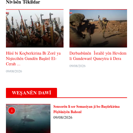
Nivîsên Têkildar
Hûsî bi Koçberkirina Bi Zorê ya
Derbasbûnên Îsraîlê yên Hevdem
Niştecihên Gundên Başûrê El-
li Gundewarê Quneytra û Dera
Cerah ...
09/08/2026
09/08/2026
WEȘANÊN DAWÎ
Sensorên li ser Semasiyan ji bo Baştirkirina
1
Pêşbîniyên Bahozê
09/08/2026