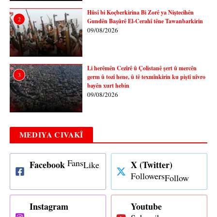
Hûsî bi Koçberkirina Bi Zorê ya Niştecihên
2
Gundên Başûrê El-Cerahî têne Tawanbarkirin
09/08/2026
Li herêmên Cezîrê û Çolistanê şert û mercên
3
germ û tozî hene, û tê texmînkirin ku piştî nîvro
bayên xurt hebin
09/08/2026
MEDIYA CIVAKÎ
Fans
Facebook
X (Twitter)
Like
Followers
Follow
Instagram
Youtube