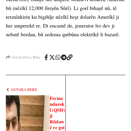
bû (nêzîkî 12,000 lîreyên Sûrî). Li gorî bihayê nû, tê
texmînkirin ku bigihîje nêzîkî heşt dolarên Amerîkî ji
her amperekê re. Di encamê de, jenerator îro dev ji
xebatê berdan, bû sedema qutbûna elektrîkê li bazarê.
Gotarê Parve Bike
GOTARA BERÊ
Ferma
ndarek
î (QSD)
ji
Rûdaw
ê re got