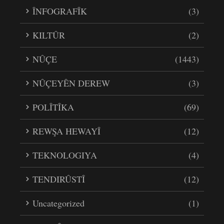
ÎNFOGRAFÎK
(3)
KILTÛR
(2)
NÛÇE
(1443)
NÛÇEYÊN DEREW
(3)
POLÎTÎKA
(69)
REWŞA HEWAYÎ
(12)
TEKNOLOGIYA
(4)
TENDIRÛSTÎ
(12)
Uncategorized
(1)