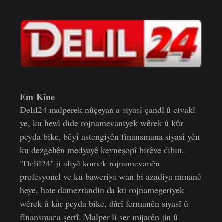
Em Kîne
Delil24 malperek nûçeyan a siyasî çandî û civakî
ye, ku hewl dide rojnamevaniyek wêrek û kûr
peyda bike, bêyî astengiyên fînansmana siyasî yên
ku dezgehên medyayê kevneşopî birêve dibin.
"Delil24" ji aliyê komek rojnamevanên
profesyonel ve ku baweriya wan bi azadiya ramanê
heye, hate damezrandin da ku rojnamegeriyek
wêrek û kûr peyda bike, dûrî fermanên siyasî û
fînansmana şertî. Malper li ser mijarên jin û