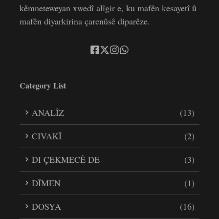
kêmneteweyan xwedî alîgir e, ku mafên kesayetî û
mafên diyarkirina çarenûsê diparêze.
Category List
ANALÎZ
(13)
CIVAKÎ
(2)
DI ÇEKMECÊ DE
(3)
DÎMEN
(1)
DOSYA
(16)