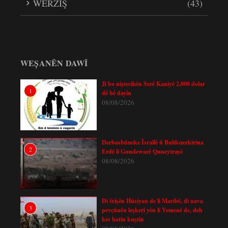
WERZÎŞ
(43)
WEȘANÊN DAWÎ
Ji bo niştecihên Serê Kaniyê 2,000 dolar
1
dê bê dayîn
08/08/2026
Derbasbûneke Îsraîlê û Buldozerkirina
2
Erdê li Gundewarê Quneytrayê
08/08/2026
Di êrîşên Hûsiyan de li Maribê, di nava
3
pevçûnên leşkerî yên li Yemenê de, deh
kes hatin kuştin