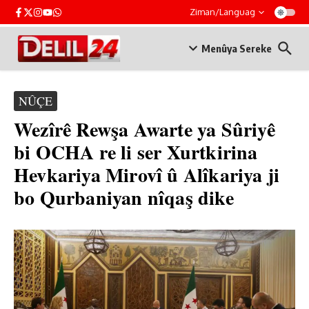
Skip to content
Ziman/Languag
Menûya Sereke
NÛÇE
Wezîrê Rewşa Awarte ya Sûriyê
bi OCHA re li ser Xurtkirina
Hevkariya Mirovî û Alîkariya ji
bo Qurbaniyan nîqaş dike