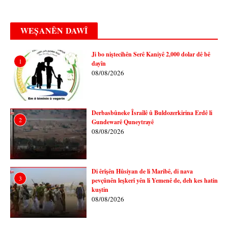
WEȘANÊN DAWÎ
Ji bo niştecihên Serê Kaniyê 2,000 dolar dê bê
1
dayîn
08/08/2026
Derbasbûneke Îsraîlê û Buldozerkirina Erdê li
2
Gundewarê Quneytrayê
08/08/2026
Di êrîşên Hûsiyan de li Maribê, di nava
3
pevçûnên leşkerî yên li Yemenê de, deh kes hatin
kuştin
08/08/2026