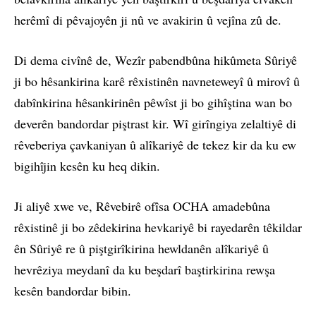
herêmî di pêvajoyên ji nû ve avakirin û vejîna zû de.
Di dema civînê de, Wezîr pabendbûna hikûmeta Sûriyê
ji bo hêsankirina karê rêxistinên navneteweyî û mirovî û
dabînkirina hêsankirinên pêwîst ji bo gihîştina wan bo
deverên bandordar piştrast kir. Wî girîngiya zelaltiyê di
rêveberiya çavkaniyan û alîkariyê de tekez kir da ku ew
bigihîjin kesên ku heq dikin.
Ji aliyê xwe ve, Rêvebirê ofîsa OCHA amadebûna
rêxistinê ji bo zêdekirina hevkariyê bi rayedarên têkildar
ên Sûriyê re û piştgirîkirina hewldanên alîkariyê û
hevrêziya meydanî da ku beşdarî baştirkirina rewşa
kesên bandordar bibin.