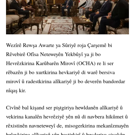
Wezîrê Rewşa Awarte ya Sûriyê roja Çarşemê bi
Rêvebirê Ofîsa Neteweyên Yekbûyî ya ji bo
Hevrêzkirina Karûbarên Mirovî (OCHA) re li ser
rêbazên ji bo xurtkirina hevkariyê di warê bersiva
mirovî û radestkirina alîkariyê ji bo deverên bandordar
nîqaş kir.
Civînê bal kişand ser piştgiriya hewldanên alîkariyê û
vekirina kanalên hevrêziyê yên nû di navbera hikûmet û
rêxistinên navneteweyî de, misogerkirina mekanîzmayên
belavkirina alîkariyê yên baştirkirî û beşdariya civakên