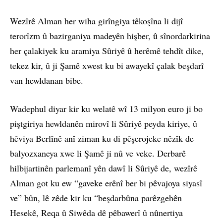
Wezîrê Alman her wiha girîngiya têkoşîna li dijî
terorîzm û bazirganiya madeyên hişber, û sînordarkirina
her çalakiyek ku aramiya Sûriyê û herêmê tehdît dike,
tekez kir, û ji Şamê xwest ku bi awayekî çalak beşdarî
van hewldanan bibe.
Wadephul diyar kir ku welatê wî 13 milyon euro ji bo
piştgiriya hewldanên mirovî li Sûriyê peyda kiriye, û
hêviya Berlînê anî ziman ku di pêşerojeke nêzîk de
balyozxaneya xwe li Şamê ji nû ve veke. Derbarê
hilbijartinên parlemanî yên dawî li Sûriyê de, wezîrê
Alman got ku ew “gaveke erênî ber bi pêvajoya siyasî
ve” bûn, lê zêde kir ku “beşdarbûna parêzgehên
Hesekê, Reqa û Siwêda dê pêbawerî û nûnertiya