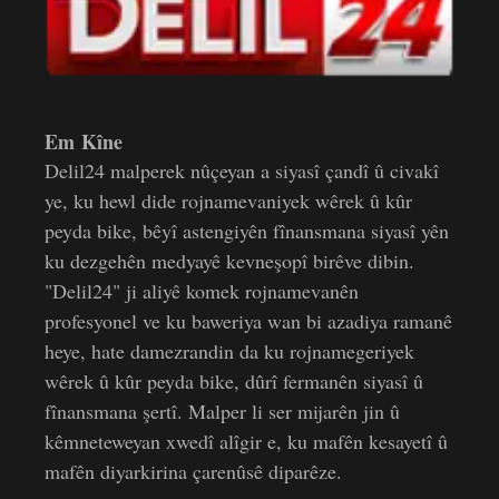
Em Kîne
Delil24 malperek nûçeyan a siyasî çandî û civakî
ye, ku hewl dide rojnamevaniyek wêrek û kûr
peyda bike, bêyî astengiyên fînansmana siyasî yên
ku dezgehên medyayê kevneşopî birêve dibin.
"Delil24" ji aliyê komek rojnamevanên
profesyonel ve ku baweriya wan bi azadiya ramanê
heye, hate damezrandin da ku rojnamegeriyek
wêrek û kûr peyda bike, dûrî fermanên siyasî û
fînansmana şertî. Malper li ser mijarên jin û
kêmneteweyan xwedî alîgir e, ku mafên kesayetî û
mafên diyarkirina çarenûsê diparêze.