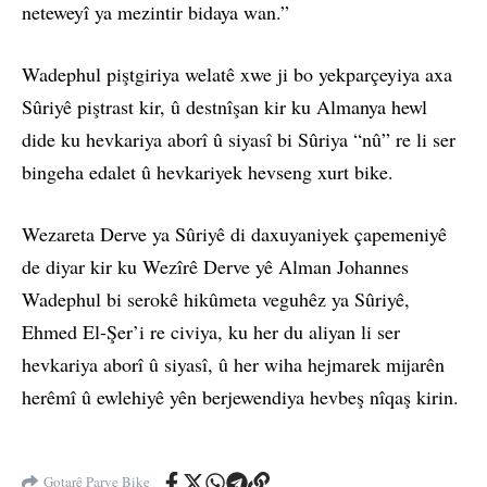
neteweyî ya mezintir bidaya wan.”
Wadephul piştgiriya welatê xwe ji bo yekparçeyiya axa
Sûriyê piştrast kir, û destnîşan kir ku Almanya hewl
dide ku hevkariya aborî û siyasî bi Sûriya “nû” re li ser
bingeha edalet û hevkariyek hevseng xurt bike.
Wezareta Derve ya Sûriyê di daxuyaniyek çapemeniyê
de diyar kir ku Wezîrê Derve yê Alman Johannes
Wadephul bi serokê hikûmeta veguhêz ya Sûriyê,
Ehmed El-Şer’i re civiya, ku her du aliyan li ser
hevkariya aborî û siyasî, û her wiha hejmarek mijarên
herêmî û ewlehiyê yên berjewendiya hevbeş nîqaş kirin.
Gotarê Parve Bike