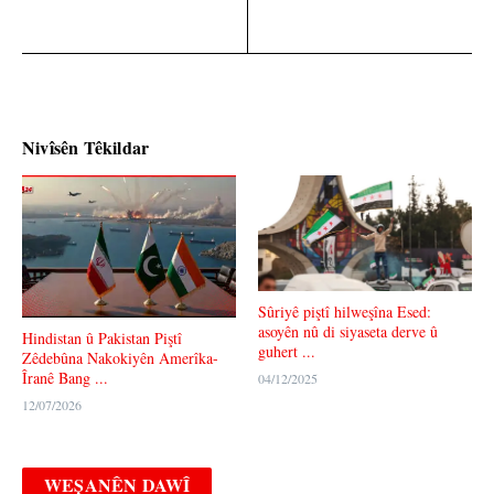
Nivîsên Têkildar
Sûriyê piştî hilweşîna Esed:
asoyên nû di siyaseta derve û
Hindistan û Pakistan Piştî
guhert ...
Zêdebûna Nakokiyên Amerîka-
Îranê Bang ...
04/12/2025
12/07/2026
WEȘANÊN DAWÎ