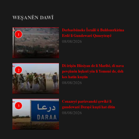
WEȘANÊN DAWÎ
Derbasbûneke Îsraîlê û Buldozerkirina
1
Erdê li Gundewarê Quneytrayê
08/08/2026
Di êrîşên Hûsiyan de li Maribê, di nava
2
pevçûnên leşkerî yên li Yemenê de, deh
kes hatin kuştin
08/08/2026
Cenazeyê parêzvanekî çewîkê li
3
gundewarê Derayê kuştî hat dîtin
08/08/2026