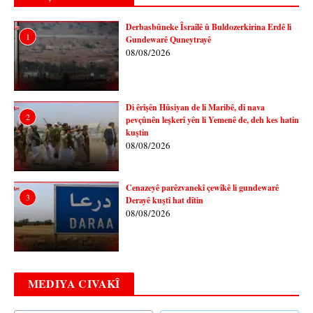
Derbasbûneke Îsraîlê û Buldozerkirina Erdê li
1
Gundewarê Quneytrayê
08/08/2026
Di êrîşên Hûsiyan de li Maribê, di nava
2
pevçûnên leşkerî yên li Yemenê de, deh kes hatin
kuştin
08/08/2026
Cenazeyê parêzvanekî çewîkê li gundewarê
3
Derayê kuştî hat dîtin
08/08/2026
MEDIYA CIVAKÎ