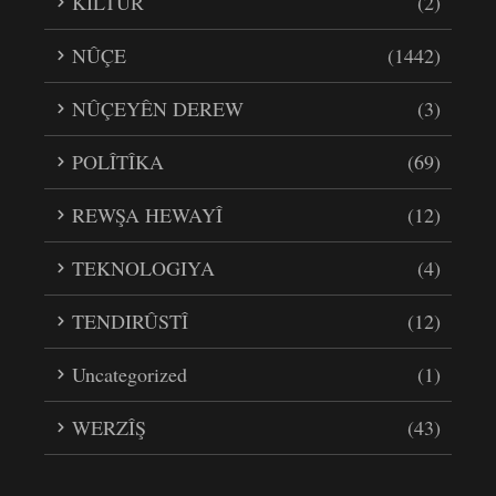
KILTÛR
(2)
NÛÇE
(1442)
NÛÇEYÊN DEREW
(3)
POLÎTÎKA
(69)
REWŞA HEWAYÎ
(12)
TEKNOLOGIYA
(4)
TENDIRÛSTÎ
(12)
Uncategorized
(1)
WERZÎŞ
(43)