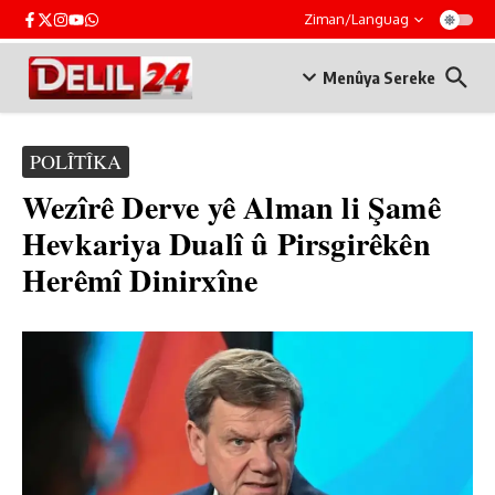
Skip to content
Ziman/Languag
Menûya Sereke
POLÎTÎKA
Wezîrê Derve yê Alman li Şamê
Hevkariya Dualî û Pirsgirêkên
Herêmî Dinirxîne