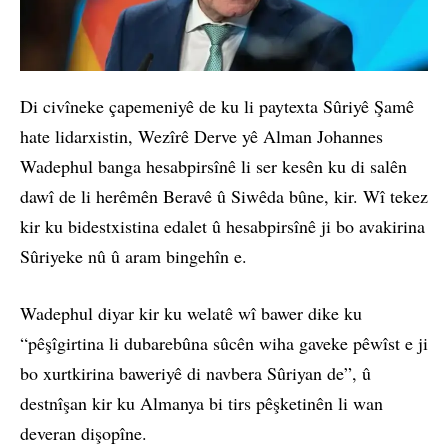
Di civîneke çapemeniyê de ku li paytexta Sûriyê Şamê
hate lidarxistin, Wezîrê Derve yê Alman Johannes
Wadephul banga hesabpirsînê li ser kesên ku di salên
dawî de li herêmên Beravê û Siwêda bûne, kir. Wî tekez
kir ku bidestxistina edalet û hesabpirsînê ji bo avakirina
Sûriyeke nû û aram bingehîn e.
Wadephul diyar kir ku welatê wî bawer dike ku
“pêşîgirtina li dubarebûna sûcên wiha gaveke pêwîst e ji
bo xurtkirina baweriyê di navbera Sûriyan de”, û
destnîşan kir ku Almanya bi tirs pêşketinên li wan
deveran dişopîne.