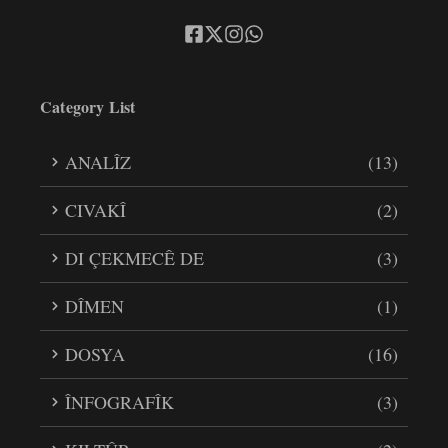
Category List
ANALÎZ
(13)
CIVAKÎ
(2)
DI ÇEKMECÊ DE
(3)
DÎMEN
(1)
DOSYA
(16)
ÎNFOGRAFÎK
(3)