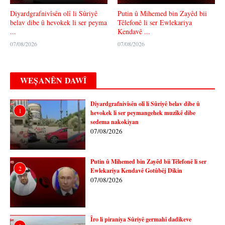
Diyardgrafnivîsên olî li Sûriyê
Putin û Mihemed bin Zayêd bii
belav dibe û hevokek li ser peyma
Têlefonê li ser Ewlekariya
...
Kendavê ...
07/08/2026
07/08/2026
WEȘANÊN DAWÎ
Diyardgrafnivîsên olî li Sûriyê belav dibe û
1
hevokek li ser peymangehek muzîkê dibe
sedema nakokiyan
07/08/2026
Putin û Mihemed bin Zayêd bii Têlefonê li ser
2
Ewlekariya Kendavê Gotûbêj Dikin
07/08/2026
Îro li piraniya Sûriyê germahî dadikeve