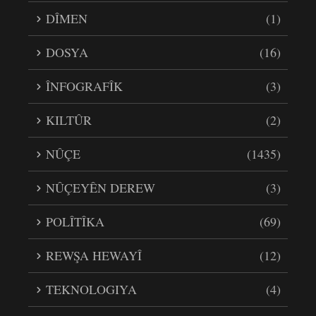
DÎMEN
(1)
DOSYA
(16)
ÎNFOGRAFÎK
(3)
KILTÛR
(2)
NÛÇE
(1435)
NÛÇEYÊN DEREW
(3)
POLÎTÎKA
(69)
REWŞA HEWAYÎ
(12)
TEKNOLOGIYA
(4)