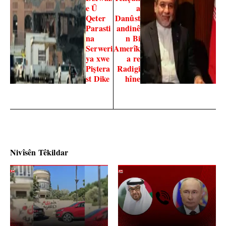
e Û
a
Qeter
Danûst
Parasti
andinê
na
n Bi
Serweri
Amerîk
ya xwe
a re
Piştera
Radigi
st Dike
hîne
Nivîsên Têkildar