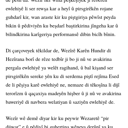
ewlehiyê li ser rewşa kar a heyî û pirsgirêkên rojane
guhdarî kir, wan araste kir ku piştgiriya pêwîst peyda
bikin û pêdiviyên ku beşdarî baştirkirina jîngeha kar û
bilindkirina karîgeriya performansê dibin bicîh bînin.
Di çarçoveyek têkildar de, Wezîrê Karên Hundir di
Hezîrana borî de rêze tedbîr ji bo ji nû ve avakirina
pergala ewlehiyê ya welêt ragihand, û bal kişand ser
pirsgirêkên sereke yên ku di serdema piştî rejîma Esed
de li pêşiya karê ewlehiyê ne, nemaze di têkoşîna li dijî
terorîzm û qaçaxiya madeyên hişber û ji nû ve avakirina
baweriyê di navbera welatiyan û saziyên ewlehiyê de.
Wezîr wê demê diyar kir ku peywir Wezaretê “pir
dijwar” e û pêdivî bi guhertina wêneya derûnî ya ku