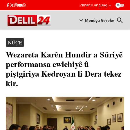
Skip to content
Ziman/Languag
Menûya Sereke
NÛÇE
Wezareta Karên Hundir a Sûriyê
performansa ewlehiyê û
piştgiriya Kedroyan li Dera tekez
kir.