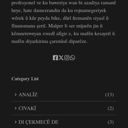
profesyonel ve ku baweriya wan bi azadiya ramanê
heye, hate damezrandin da ku rojnamegeriyek
wêrek û kûr peyda bike, dûrî fermanên siyasî û
fînansmana şertî. Malper li ser mijarên jin û
kêmneteweyan xwedî alîgir e, ku mafên kesayetî û
mafên diyarkirina çarenûsê diparêze.
Category List
ANALÎZ
(13)
CIVAKÎ
(2)
DI ÇEKMECÊ DE
(3)