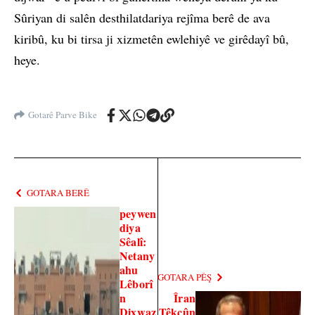
Sûriyan di salên desthilatdariya rejîma berê de ava
kiribû, ku bi tirsa ji xizmetên ewlehiyê ve girêdayî bû,
heye.
Gotarê Parve Bike
GOTARA BERÊ
peywen
diya
Sêalî:
Netany
ahu
GOTARA PÊŞ
Lêborî
n
Îran
Dixwaz
Têkçûn