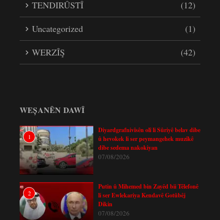
TENDIRÛSTÎ
(12)
Uncategorized
(1)
WERZÎŞ
(42)
WEȘANÊN DAWÎ
Diyardgrafnivîsên olî li Sûriyê belav dibe
1
û hevokek li ser peymangehek muzîkê
dibe sedema nakokiyan
07/08/2026
Putin û Mihemed bin Zayêd bii Têlefonê
2
li ser Ewlekariya Kendavê Gotûbêj
Dikin
07/08/2026