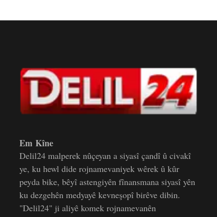
Em Kîne
Delil24 malperek nûçeyan a siyasî çandî û civakî
ye, ku hewl dide rojnamevaniyek wêrek û kûr
peyda bike, bêyî astengiyên fînansmana siyasî yên
ku dezgehên medyayê kevneşopî birêve dibin.
"Delil24" ji aliyê komek rojnamevanên