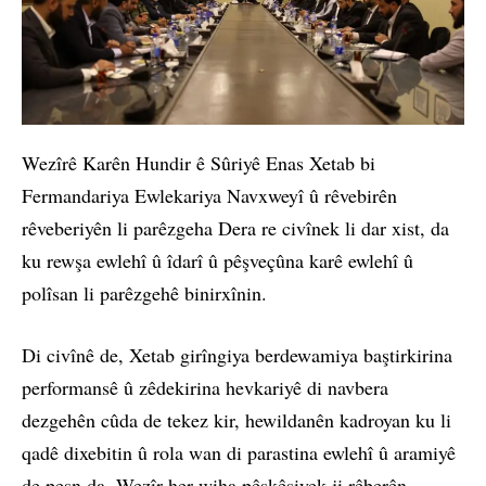
Wezîrê Karên Hundir ê Sûriyê Enas Xetab bi
Fermandariya Ewlekariya Navxweyî û rêvebirên
rêveberiyên li parêzgeha Dera re civînek li dar xist, da
ku rewşa ewlehî û îdarî û pêşveçûna karê ewlehî û
polîsan li parêzgehê binirxînin.
Di civînê de, Xetab girîngiya berdewamiya baştirkirina
performansê û zêdekirina hevkariyê di navbera
dezgehên cûda de tekez kir, hewildanên kadroyan ku li
qadê dixebitin û rola wan di parastina ewlehî û aramiyê
de pesn da. Wezîr her wiha pêşkêşiyek ji rêberên