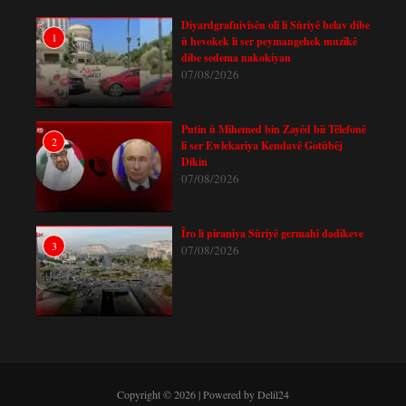
Diyardgrafnivîsên olî li Sûriyê belav dibe
1
û hevokek li ser peymangehek muzîkê
dibe sedema nakokiyan
07/08/2026
Putin û Mihemed bin Zayêd bii Têlefonê
2
li ser Ewlekariya Kendavê Gotûbêj
Dikin
07/08/2026
Îro li piraniya Sûriyê germahî dadikeve
3
07/08/2026
Copyright © 2026 | Powered by Delil24