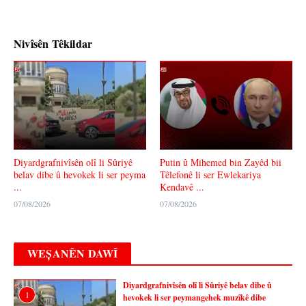
Nivîsên Têkildar
Diyardgrafnivîsên olî li Sûriyê
Putin û Mihemed bin Zayêd bii
belav dibe û hevokek li ser peyma
Têlefonê li ser Ewlekariya
...
Kendavê ...
07/08/2026
07/08/2026
WEȘANÊN DAWÎ
Diyardgrafnivîsên olî li Sûriyê belav dibe û
1
hevokek li ser peymangehek muzîkê dibe