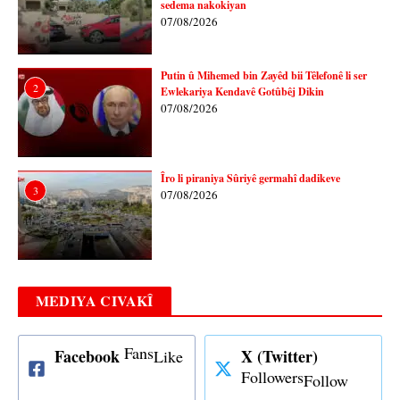
sedema nakokiyan
07/08/2026
Putin û Mihemed bin Zayêd bii Têlefonê li ser
2
Ewlekariya Kendavê Gotûbêj Dikin
07/08/2026
Îro li piraniya Sûriyê germahî dadikeve
3
07/08/2026
MEDIYA CIVAKÎ
Fans
Facebook
X (Twitter)
Like
Followers
Follow