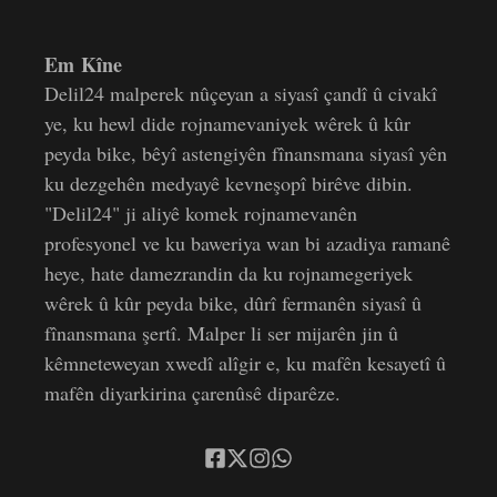
Em Kîne
Delil24 malperek nûçeyan a siyasî çandî û civakî
ye, ku hewl dide rojnamevaniyek wêrek û kûr
peyda bike, bêyî astengiyên fînansmana siyasî yên
ku dezgehên medyayê kevneşopî birêve dibin.
"Delil24" ji aliyê komek rojnamevanên
profesyonel ve ku baweriya wan bi azadiya ramanê
heye, hate damezrandin da ku rojnamegeriyek
wêrek û kûr peyda bike, dûrî fermanên siyasî û
fînansmana şertî. Malper li ser mijarên jin û
kêmneteweyan xwedî alîgir e, ku mafên kesayetî û
mafên diyarkirina çarenûsê diparêze.