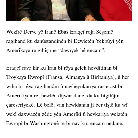
Wezîrê Derve yê Îranê Ebas Eraqçî roja Sêşemê
ragihand ku danûstandinên bi Dewletên Yekbûyî yên
Amerîkayê re gihîştine “dawiyek bê encam”.
Eraqcî rave kir ku Îran bi rêya gelek hevdîtinan bi
Troykaya Ewropî (Fransa, Almanya û Birîtaniya), û her
wiha bi rêya ragihandin û navbeynkariya rasterast bi
Amerîkiyan re, hewlên dijwar dane, da ku bigihîjin
çareseriyekê. Lê belê, van hewldanan ji ber tiştê ku wî
wekî daxwazên zêde yên Amerîkî û hevkariya welatên
Ewropî bi Washingtonê re bi nav kir, encam nedane.