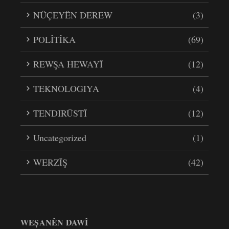
NÛÇEYÊN DEREW
(3)
POLÎTÎKA
(69)
REWŞA HEWAYÎ
(12)
TEKNOLOGIYA
(4)
TENDIRÛSTÎ
(12)
Uncategorized
(1)
WERZÎŞ
(42)
WEȘANÊN DAWÎ