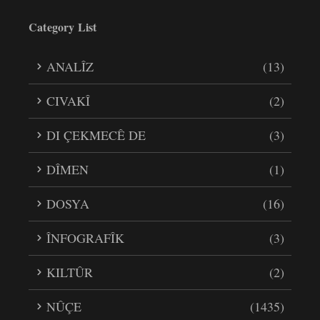
Category List
ANALÎZ
(13)
CIVAKÎ
(2)
DI ÇEKMECÊ DE
(3)
DÎMEN
(1)
DOSYA
(16)
ÎNFOGRAFÎK
(3)
KILTÛR
(2)
NÛÇE
(1435)