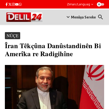
Skip to content
Ziman/Languag
Menûya Sereke
NÛÇE
Îran Têkçûna Danûstandinên Bi
Amerîka re Radigihîne