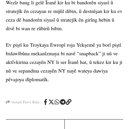
Wezîr bang li gelê Îranê kir ku bi bandorên siyasî û
stratejîk ên cezayan re mijûl dibin, û destnîşan kir ku ev
ceza dê bandorên siyasî û stratejîk ên girîng hebin û
divê bi wan re rûbirû bibin.
Ev piştî ku Troykaya Ewropî roja Yekşemê ya borî piştî
bidawîbûna mekanîzmaya bi navê “snapback” ji nû ve
aktîvkirina cezayên NY li ser Îranê hat, û tekez kir ku ji
nû ve sepandina cezayên NY nayê wateya dawiya
pêvajoya dîplomatîk.
Gotarê Parve Bike