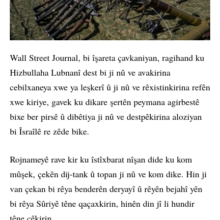
Wall Street Journal, bi îşareta çavkaniyan, ragihand ku
Hizbullaha Lubnanî dest bi ji nû ve avakirina
cebilxaneya xwe ya leşkerî û ji nû ve rêxistinkirina refên
xwe kiriye, gavek ku dikare şertên peymana agirbestê
bixe ber pirsê û dibêtiya ji nû ve destpêkirina aloziyan
bi Îsraîlê re zêde bike.
Rojnameyê rave kir ku îstîxbarat nîşan dide ku kom
mûşek, çekên dij-tank û topan ji nû ve kom dike. Hin ji
van çekan bi rêya benderên deryayî û rêyên bejahî yên
bi rêya Sûriyê têne qaçaxkirin, hinên din jî li hundir
têne çêkirin.