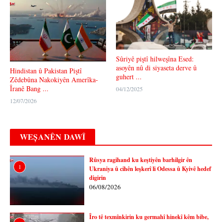
Sûriyê piştî hilweşîna Esed:
asoyên nû di siyaseta derve û
Hindistan û Pakistan Piştî
guhert ...
Zêdebûna Nakokiyên Amerîka-
Îranê Bang ...
04/12/2025
12/07/2026
WEȘANÊN DAWÎ
Rûsya ragihand ku keştiyên barhilgir ên
1
Ukraniya û cihên leşkerî li Odessa û Kyivê hedef
digirin
06/08/2026
Îro tê texmînkirin ku germahî hinekî kêm bibe,