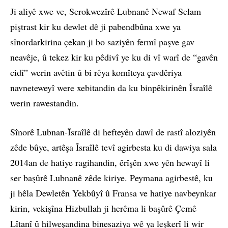
Ji aliyê xwe ve, Serokwezîrê Lubnanê Newaf Selam
piştrast kir ku dewlet dê ji pabendbûna xwe ya
sînordarkirina çekan ji bo saziyên fermî paşve gav
neavêje, û tekez kir ku pêdivî ye ku di vî warî de “gavên
cidî” werin avêtin û bi rêya komîteya çavdêriya
navneteweyî were xebitandin da ku binpêkirinên Îsraîlê
werin rawestandin.
Sînorê Lubnan-Îsraîlê di hefteyên dawî de rastî aloziyên
zêde bûye, artêşa Îsraîlê tevî agirbesta ku di dawiya sala
2014an de hatiye ragihandin, êrîşên xwe yên hewayî li
ser başûrê Lubnanê zêde kiriye. Peymana agirbestê, ku
ji hêla Dewletên Yekbûyî û Fransa ve hatiye navbeynkar
kirin, vekişîna Hizbullah ji herêma li başûrê Çemê
Lîtanî û hilweşandina binesaziya wê ya leşkerî li wir