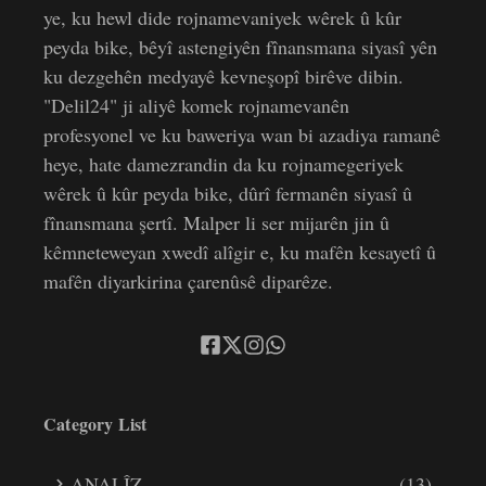
ye, ku hewl dide rojnamevaniyek wêrek û kûr
peyda bike, bêyî astengiyên fînansmana siyasî yên
ku dezgehên medyayê kevneşopî birêve dibin.
"Delil24" ji aliyê komek rojnamevanên
profesyonel ve ku baweriya wan bi azadiya ramanê
heye, hate damezrandin da ku rojnamegeriyek
wêrek û kûr peyda bike, dûrî fermanên siyasî û
fînansmana şertî. Malper li ser mijarên jin û
kêmneteweyan xwedî alîgir e, ku mafên kesayetî û
mafên diyarkirina çarenûsê diparêze.
Category List
ANALÎZ
(13)