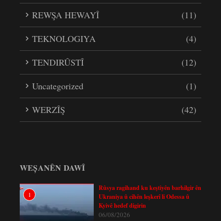
REWŞA HEWAYÎ
(11)
TEKNOLOGIYA
(4)
TENDIRÛSTÎ
(12)
Uncategorized
(1)
WERZÎŞ
(42)
WEȘANÊN DAWÎ
Rûsya ragihand ku keştiyên barhilgir ên
1
Ukraniya û cihên leşkerî li Odessa û
Kyivê hedef digirin
06/08/2026