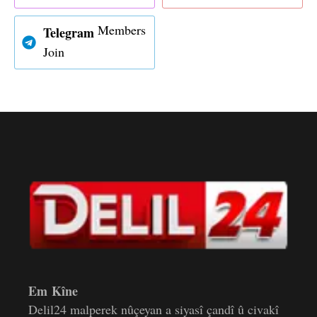
Members
Telegram
Join
Em Kîne
Delil24 malperek nûçeyan a siyasî çandî û civakî