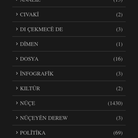
CIVAKÎ
(2)
DI ÇEKMECÊ DE
(3)
DÎMEN
(1)
DOSYA
(16)
ÎNFOGRAFÎK
(3)
KILTÛR
(2)
NÛÇE
(1430)
NÛÇEYÊN DEREW
(3)
POLÎTÎKA
(69)