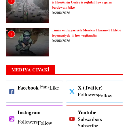
2
û li herêmên Cezîre û rojhilat hewa germ
berdewam bike
06/08/2026
Tîmên endezyariyê li Mesekin Henano li Helebê
3
teqemeniyek ji hev vegitandin
06/08/2026
MEDIYA CIVAKÎ
Fans
Facebook
X (Twitter)
Like
Followers
Follow
Instagram
Youtube
Subscribers
Followers
Follow
Subscribe