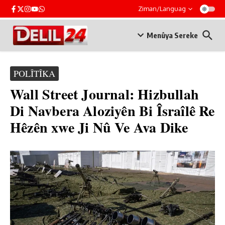
Skip to content
Ziman/Languag
Menûya Sereke
POLÎTÎKA
Wall Street Journal: Hizbullah
Di Navbera Aloziyên Bi Îsraîlê Re
Hêzên xwe Ji Nû Ve Ava Dike