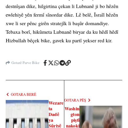
destnîşan dike, hilgirtina çekan li Lubnanê ji bo hêzên
ewlehiyê yên fermî sînordar dike. Lê belê, Îsraîl hêzên
xwe li ser pênc girên stratejîk li başûr domandiye.
Tebaxa borî, hikûmeta Lubnanê biryar da ku hêdî hêdî
Hizbullah bêçek bike, gavek ku partî yekser red kir.
Gotarê Parve Bike
GOTARA BERÊ
GOTARA PÊŞ
Wezare
ta
Washin
Dadê
gton
ya
piştî
Sûriyê
nakoki