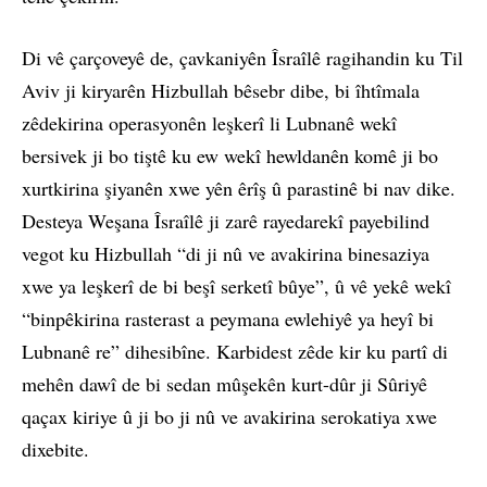
Di vê çarçoveyê de, çavkaniyên Îsraîlê ragihandin ku Til
Aviv ji kiryarên Hizbullah bêsebr dibe, bi îhtîmala
zêdekirina operasyonên leşkerî li Lubnanê wekî
bersivek ji bo tiştê ku ew wekî hewldanên komê ji bo
xurtkirina şiyanên xwe yên êrîş û parastinê bi nav dike.
Desteya Weşana Îsraîlê ji zarê rayedarekî payebilind
vegot ku Hizbullah “di ji nû ve avakirina binesaziya
xwe ya leşkerî de bi beşî serketî bûye”, û vê yekê wekî
“binpêkirina rasterast a peymana ewlehiyê ya heyî bi
Lubnanê re” dihesibîne. Karbidest zêde kir ku partî di
mehên dawî de bi sedan mûşekên kurt-dûr ji Sûriyê
qaçax kiriye û ji bo ji nû ve avakirina serokatiya xwe
dixebite.