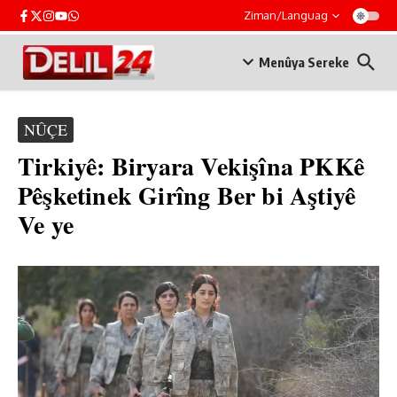
Skip to content
Ziman/Languag
Menûya Sereke
NÛÇE
Tirkiyê: Biryara Vekişîna PKKê
Pêşketinek Girîng Ber bi Aştiyê
Ve ye