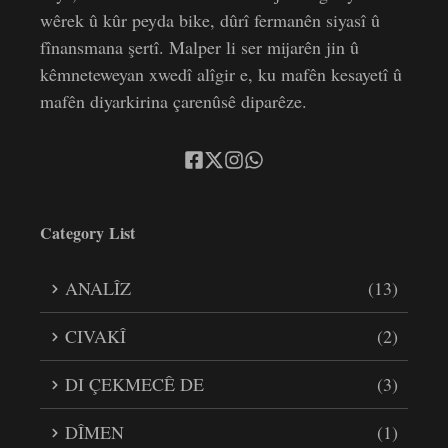
wêrek û kûr peyda bike, dûrî fermanên siyasî û
fînansmana şertî. Malper li ser mijarên jin û
kêmneteweyan xwedî alîgir e, ku mafên kesayetî û
mafên diyarkirina çarenûsê diparêze.
Category List
ANALÎZ
(13)
CIVAKÎ
(2)
DI ÇEKMECÊ DE
(3)
DÎMEN
(1)