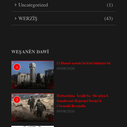
Uncategorized
(1)
WERZÎŞ
(43)
WEȘANÊN DAWÎ
Li Humsê xortekî bi kêrê birîndar bû
1
09/08/2026
Derbasbûna Îsraîlê bo Me’ariya li
2
Gundewarê Rojavayê Derayê û
Ciwanekî Revandin
09/08/2026