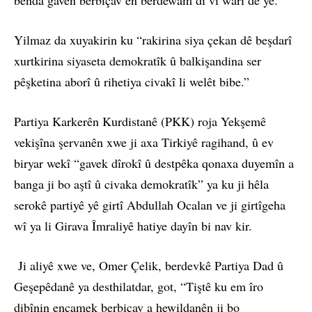
Yilmaz da xuyakirin ku “rakirina siya çekan dê beşdarî
xurtkirina siyaseta demokratîk û balkişandina ser
pêşketina aborî û rihetiya civakî li welêt bibe.”
Partiya Karkerên Kurdistanê (PKK) roja Yekşemê
vekişîna şervanên xwe ji axa Tirkiyê ragihand, û ev
biryar wekî “gavek dîrokî û destpêka qonaxa duyemîn a
banga ji bo aştî û civaka demokratîk” ya ku ji hêla
serokê partiyê yê girtî Abdullah Ocalan ve ji girtîgeha
wî ya li Girava Îmraliyê hatiye dayîn bi nav kir.
Ji aliyê xwe ve, Omer Çelik, berdevkê Partiya Dad û
Geşepêdanê ya desthilatdar, got, “Tiştê ku em îro
dibînin encamek berbiçav a hewildanên ji bo