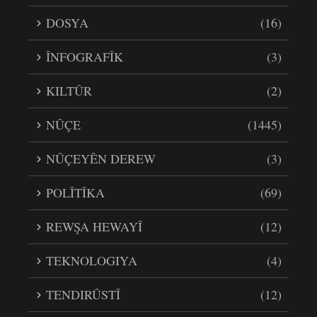
DOSYA
(16)
ÎNFOGRAFÎK
(3)
KILTÛR
(2)
NÛÇE
(1445)
NÛÇEYÊN DEREW
(3)
POLÎTÎKA
(69)
REWŞA HEWAYÎ
(12)
TEKNOLOGIYA
(4)
TENDIRÛSTÎ
(12)