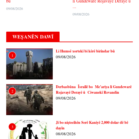
bû
li Gundewarê Rojavayê Derayê û
...
09/08/2026
09/08/2026
WEȘANÊN DAWÎ
Li Humsê xortekî bi kêrê birîndar bû
1
09/08/2026
Derbasbûna Îsraîlê bo Me’ariya li Gundewarê
2
Rojavayê Derayê û Ciwanekî Revandin
09/08/2026
Ji bo niştecihên Serê Kaniyê 2,000 dolar dê bê
3
dayîn
08/08/2026