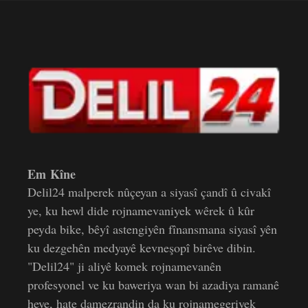
Em Kîne
Delil24 malperek nûçeyan a siyasî çandî û civakî
ye, ku hewl dide rojnamevaniyek wêrek û kûr
peyda bike, bêyî astengiyên fînansmana siyasî yên
ku dezgehên medyayê kevneşopî birêve dibin.
"Delil24" ji aliyê komek rojnamevanên
profesyonel ve ku baweriya wan bi azadiya ramanê
heye, hate damezrandin da ku rojnamegeriyek