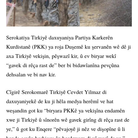
Serokatiya Tirkiyê daxuyaniya Partiya Karkerên
Kurdistanê (PKK) ya roja Duşemê ku şervanên wê dê ji
axa Tirkiyê vekişin, pêşwazî kir, û ev biryar wekî
“gavek di rêça rast de” ber bi bidawîanîna pevçûna
dehsalan ve bi nav kir.
Cîgirê Serokomarê Tirkiyê Cevdet Yilmaz di
daxuyaniyekê de ku ji hêla medya herêmî ve hat
weşandin got ku “biryara PKKê ya vekişîna endamên
xwe ji Tirkiyê û sînorên wê gavek girîng di rêça rast de
ye,” û got ku Enqere “pêvajoyê ji nêz ve dişopîne û li
benda gavên berbiçav ên berdewam di vî warî de ye.”