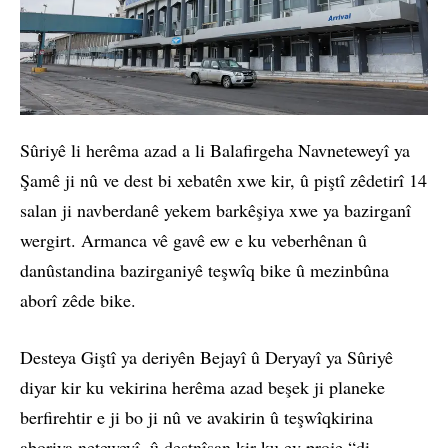
Sûriyê li herêma azad a li Balafirgeha Navneteweyî ya
Şamê ji nû ve dest bi xebatên xwe kir, û piştî zêdetirî 14
salan ji navberdanê yekem barkêşiya xwe ya bazirganî
wergirt. Armanca vê gavê ew e ku veberhênan û
danûstandina bazirganiyê teşwîq bike û mezinbûna
aborî zêde bike.
Desteya Giştî ya deriyên Bejayî û Deryayî ya Sûriyê
diyar kir ku vekirina herêma azad beşek ji planeke
berfirehtir e ji bo ji nû ve avakirin û teşwîqkirina
aboriya neteweyî, û destnîşan kir ku ev proje “di