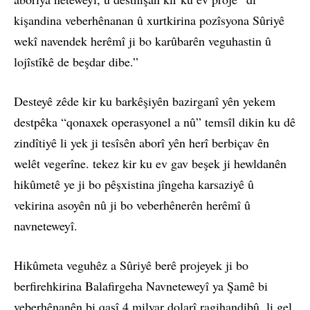
kişandina veberhênanan û xurtkirina pozîsyona Sûriyê
wekî navendek herêmî ji bo karûbarên veguhastin û
lojîstîkê de beşdar dibe.”
Desteyê zêde kir ku barkêşiyên bazirganî yên yekem
destpêka “qonaxek operasyonel a nû” temsîl dikin ku dê
zindîtiyê li yek ji tesîsên aborî yên herî berbiçav ên
welêt vegerîne. tekez kir ku ev gav beşek ji hewldanên
hikûmetê ye ji bo pêşxistina jîngeha karsaziyê û
vekirina asoyên nû ji bo veberhênerên herêmî û
navneteweyî.
Hikûmeta veguhêz a Sûriyê berê projeyek ji bo
berfirehkirina Balafirgeha Navneteweyî ya Şamê bi
veberhênanên bi qasî 4 milyar dolarî ragihandibû, li gel