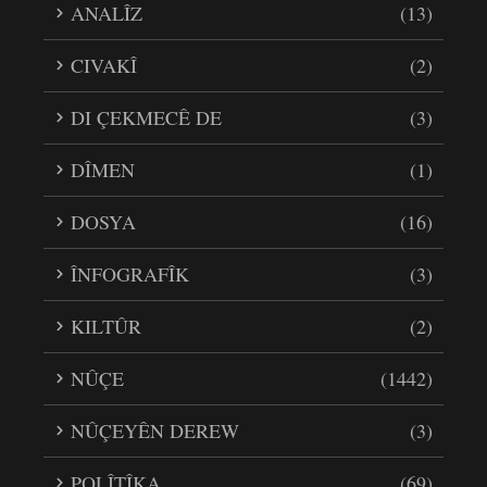
ANALÎZ
(13)
CIVAKÎ
(2)
DI ÇEKMECÊ DE
(3)
DÎMEN
(1)
DOSYA
(16)
ÎNFOGRAFÎK
(3)
KILTÛR
(2)
NÛÇE
(1442)
NÛÇEYÊN DEREW
(3)
POLÎTÎKA
(69)