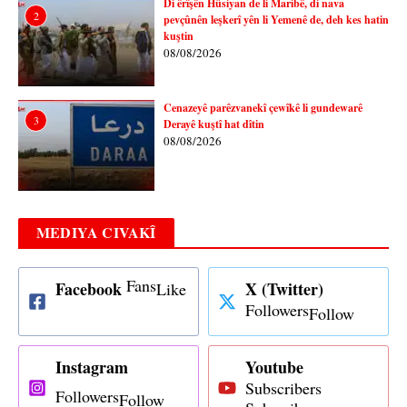
Di êrîşên Hûsiyan de li Maribê, di nava
2
pevçûnên leşkerî yên li Yemenê de, deh kes hatin
kuştin
08/08/2026
Cenazeyê parêzvanekî çewîkê li gundewarê
3
Derayê kuştî hat dîtin
08/08/2026
MEDIYA CIVAKÎ
Fans
Facebook
X (Twitter)
Like
Followers
Follow
Instagram
Youtube
Subscribers
Followers
Follow