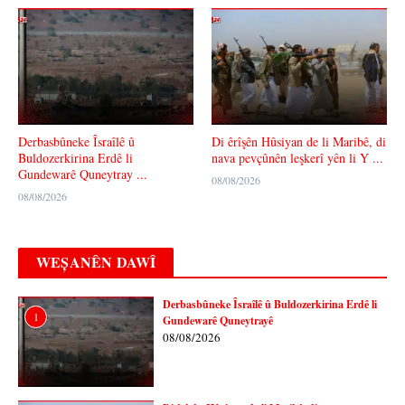
Derbasbûneke Îsraîlê û
Di êrîşên Hûsiyan de li Maribê, di
Buldozerkirina Erdê li
nava pevçûnên leşkerî yên li Y ...
Gundewarê Quneytray ...
08/08/2026
08/08/2026
WEȘANÊN DAWÎ
Derbasbûneke Îsraîlê û Buldozerkirina Erdê li
1
Gundewarê Quneytrayê
08/08/2026