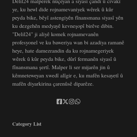
Delil24 malperek nûçeyan a siyasî çandî û civakî
ye, ku hewl dide rojnamevaniyek wêrek û kûr
peyda bike, bêyî astengiyên fînansmana siyasî yên
ku dezgehên medyayê kevneşopî birêve dibin.
"Delil24" ji aliyê komek rojnamevanên
profesyonel ve ku baweriya wan bi azadiya ramanê
heye, hate damezrandin da ku rojnamegeriyek
wêrek û kûr peyda bike, dûrî fermanên siyasî û
fînansmana şertî. Malper li ser mijarên jin û
kêmneteweyan xwedî alîgir e, ku mafên kesayetî û
mafên diyarkirina çarenûsê diparêze.
Category List