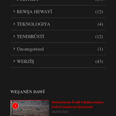
REWŞA HEWAYÎ
(12)
TEKNOLOGIYA
(4)
TENDIRÛSTÎ
(12)
Uncategorized
(1)
WERZÎŞ
(43)
WEȘANÊN DAWÎ
Derbasbûneke Îsraîlê û Buldozerkirina
1
Erdê li Gundewarê Quneytrayê
08/08/2026