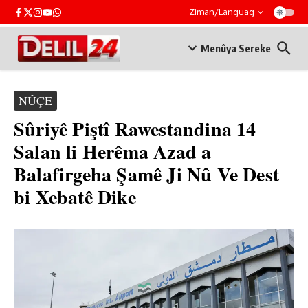
Skip to content
Ziman/Languag
Menûya Sereke
NÛÇE
Sûriyê Piştî Rawestandina 14
Salan li Herêma Azad a
Balafirgeha Şamê Ji Nû Ve Dest
bi Xebatê Dike