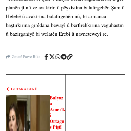
planên ji nû ve avakirin û pêşxistina balafirgehên Şam û
Helebê û avakirina balafirgehên nû, bi armanca
baştirkirina girêdana hewayî û berfirehkirina veguhastin
û bazirganiyê bi welatên Erebî û navneteweyî re.
Gotarê Parve Bike
GOTARA BERÊ
Balyoz
a
Amerîk
î
Ortagu
s Piştî