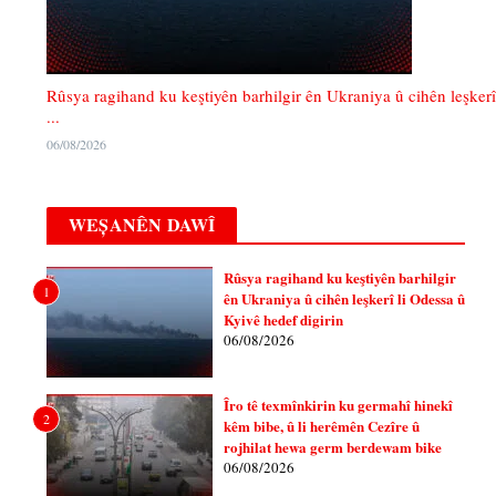
Rûsya ragihand ku keştiyên barhilgir ên Ukraniya û cihên leşkerî
...
06/08/2026
WEȘANÊN DAWÎ
Rûsya ragihand ku keştiyên barhilgir
1
ên Ukraniya û cihên leşkerî li Odessa û
Kyivê hedef digirin
06/08/2026
Îro tê texmînkirin ku germahî hinekî
2
kêm bibe, û li herêmên Cezîre û
rojhilat hewa germ berdewam bike
06/08/2026