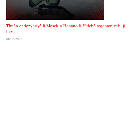
Tîmên endezyariyê li Mesekin Henano li Helebê teqemeniyek ji
hev ...
06/08/2026