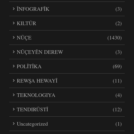
ÎNFOGRAFÎK
(3)
KILTÛR
(2)
NÛÇE
(1430)
NÛÇEYÊN DEREW
(3)
POLÎTÎKA
(69)
REWŞA HEWAYÎ
(11)
TEKNOLOGIYA
(4)
TENDIRÛSTÎ
(12)
Uncategorized
(1)