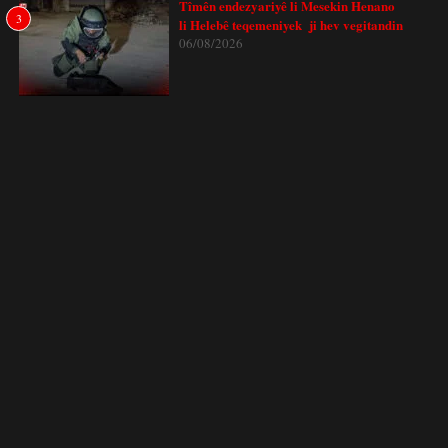
Tîmên endezyariyê li Mesekin Henano
3
li Helebê teqemeniyek ji hev vegitandin
06/08/2026