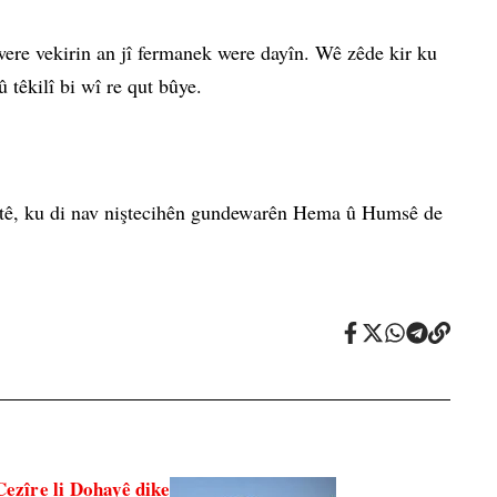
were vekirin an jî fermanek were dayîn. Wê zêde kir ku
 têkilî bi wî re qut bûye.
e tê, ku di nav niştecihên gundewarên Hema û Humsê de
ezîre li Dohayê dike