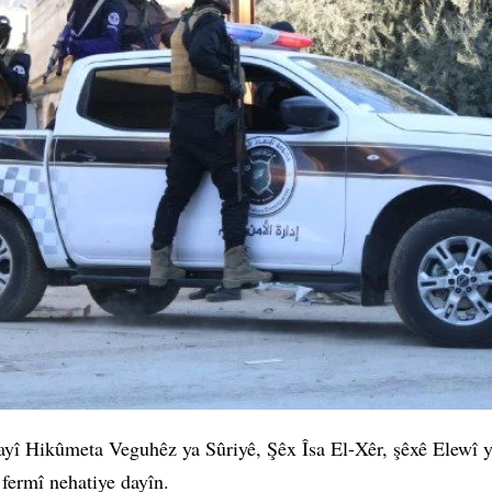
dayî Hikûmeta Veguhêz ya Sûriyê, Şêx Îsa El-Xêr, şêxê Elewî
 fermî nehatiye dayîn.