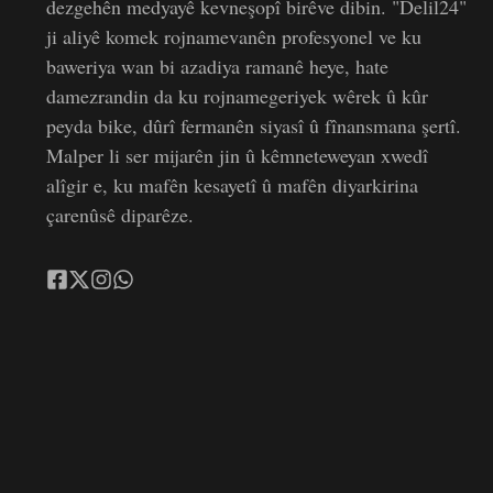
dezgehên medyayê kevneşopî birêve dibin. "Delil24"
ji aliyê komek rojnamevanên profesyonel ve ku
baweriya wan bi azadiya ramanê heye, hate
damezrandin da ku rojnamegeriyek wêrek û kûr
peyda bike, dûrî fermanên siyasî û fînansmana şertî.
Malper li ser mijarên jin û kêmneteweyan xwedî
alîgir e, ku mafên kesayetî û mafên diyarkirina
çarenûsê diparêze.