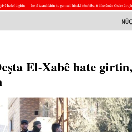
hedef digirin
Îro tê texmînkirin ku germahî hinekî kêm bibe, û li herêmên Cezîre û rojhila
NÛÇ
Deşta El-Xabê hate girti
n