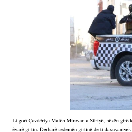
Li gorî Çavdêriya Mafên Mirovan a Sûriyê, hêzên girê
êvarê girtin. Derbarê sedemên girtinê de ti daxuyaniyek