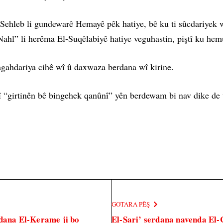
ê Sehleb li gundewarê Hemayê pêk hatiye, bê ku ti sûcdariyek 
-Nahl” li herêma El-Suqêlabiyê hatiye veguhastin, piştî ku hemû
gahdariya cihê wî û daxwaza berdana wî kirine.
ekî “girtinên bê bingehek qanûnî” yên berdewam bi nav dike d
GOTARA PÊŞ
ydana El-Kerame ji bo
El-Şari’ serdana navenda El-C