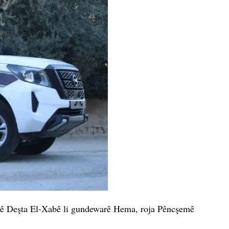
 yê Deşta El-Xabê li gundewarê Hema, roja Pêncşemê