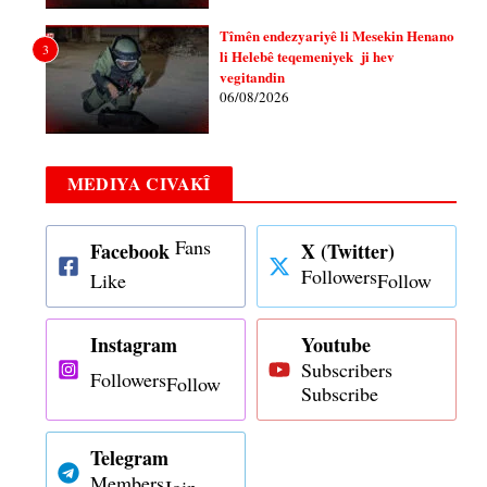
Tîmên endezyariyê li Mesekin Henano
3
li Helebê teqemeniyek ji hev
vegitandin
06/08/2026
MEDIYA CIVAKÎ
Fans
Facebook
X (Twitter)
Followers
Like
Follow
Instagram
Youtube
Subscribers
Followers
Follow
Subscribe
Telegram
Members
Join