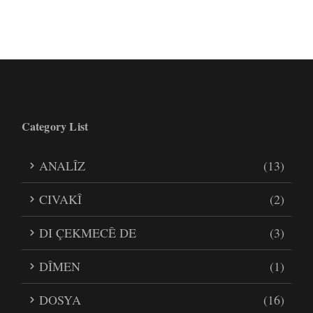
Category List
ANALÎZ
(13)
CIVAKÎ
(2)
DI ÇEKMECÊ DE
(3)
DÎMEN
(1)
DOSYA
(16)