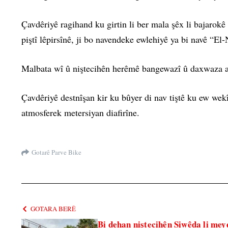
Çavdêriyê ragihand ku girtin li ber mala şêx li bajarok
piştî lêpirsînê, ji bo navendeke ewlehiyê ya bi navê “El
Malbata wî û niştecihên herêmê bangewazî û daxwaza a
Çavdêriyê destnîşan kir ku bûyer di nav tiştê ku ew w
atmosferek metersiyan diafirîne.
Gotarê Parve Bike
GOTARA BERÊ
Bi dehan niştecihên Siwêda li me