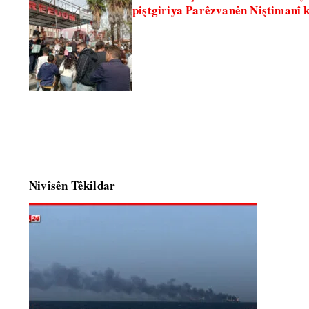
piştgiriya Parêzvanên Niştimanî 
Nivîsên Têkildar