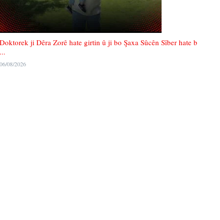
Doktorek ji Dêra Zorê hate girtin û ji bo Şaxa Sûcên Sîber hate b
...
06/08/2026