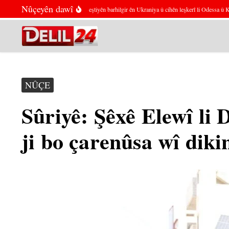
Skip to content
Nûçeyên dawî
Rûsya ragihand ku keştiyên barhilgir ên Ukraniya û cihên leşkerî li Odessa û Kyivê 
NÛÇE
Sûriyê: Şêxê Elewî li 
ji bo çarenûsa wî diki