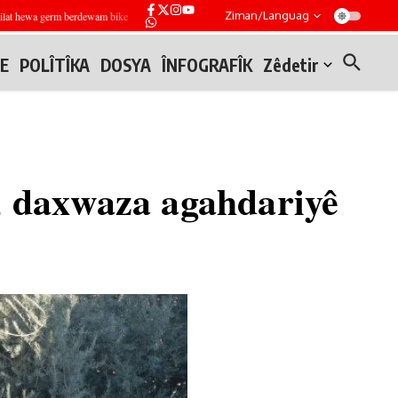
Ziman/Languag
t hewa germ berdewam bike
Tîmên endezyariyê li Mesekin Henano li Helebê teqemeniyek ji h
E
POLÎTÎKA
DOSYA
ÎNFOGRAFÎK
Zêdetir
n, daxwaza agahdariyê