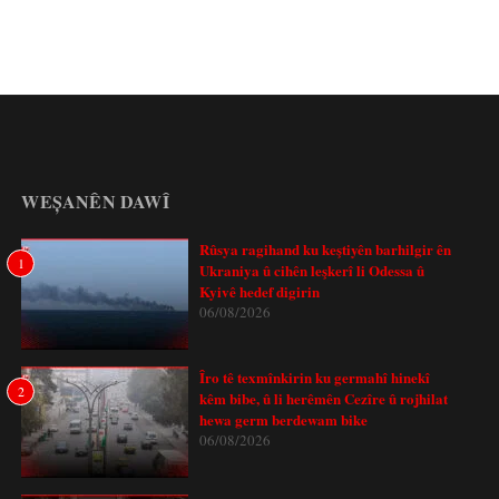
WEȘANÊN DAWÎ
Rûsya ragihand ku keştiyên barhilgir ên
1
Ukraniya û cihên leşkerî li Odessa û
Kyivê hedef digirin
06/08/2026
Îro tê texmînkirin ku germahî hinekî
2
kêm bibe, û li herêmên Cezîre û rojhilat
hewa germ berdewam bike
06/08/2026