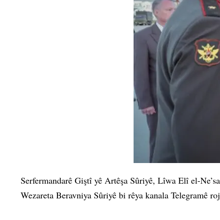
Serfermandarê Giştî yê Artêşa Sûriyê, Lîwa Elî el-Ne’s
Wezareta Beravniya Sûriyê bi rêya kanala Telegramê ro