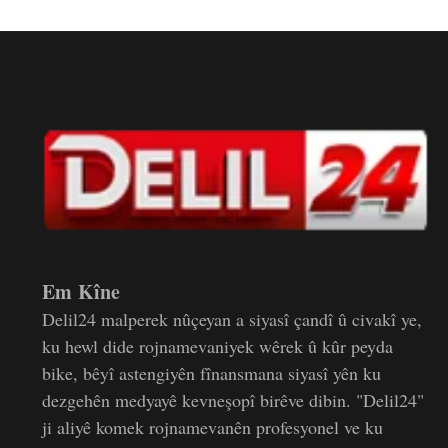
Em Kîne
Delil24 malperek nûçeyan a siyasî çandî û civakî ye,
ku hewl dide rojnamevaniyek wêrek û kûr peyda
bike, bêyî astengiyên fînansmana siyasî yên ku
dezgehên medyayê kevneşopî birêve dibin. "Delil24"
ji aliyê komek rojnamevanên profesyonel ve ku