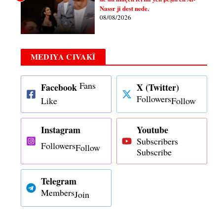
Nassr ji dest nede.
08/08/2026
MEDIYA CIVAKÎ
Fans
Facebook
X (Twitter)
Followers
Like
Follow
Instagram
Youtube
Subscribers
Followers
Follow
Subscribe
Telegram
Members
Join