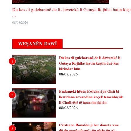
Du kes di gulebaranê de li dawetekê li Gutaya Rojhilat hatin kuşt
...
08/08/2026
WEȘANÊN DAWÎ
Du kes di gulebaranê de li dawetekê li
1
Gutaya Rojhilat hatin kuştin û sê kes
birîndar bûn
08/08/2026
Endamekî hêzên Ewlekariya Giştî bi
2
hewldana revandina keçek temenbiçûk
li Cindirêsê tê tawanbarkirin
08/08/2026
Cristiano Ronaldo ji ber daweta xwe
3
dê du maçên fermî yên pêşîn ên Al-