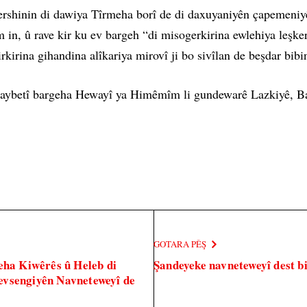
ershinin di dawiya Tîrmeha borî de di daxuyaniyên çapemeniy
m in, û rave kir ku ev bargeh “di misogerkirina ewlehiya leşk
rkirina gihandina alîkariya mirovî ji bo sivîlan de beşdar bibi
i taybetî bargeha Hewayî ya Himêmîm li gundewarê Lazkiyê, Bar
GOTARA PÊŞ
eha Kiwêrês û Heleb di
Şandeyeke navneteweyî dest bi
evsengiyên Navneteweyî de