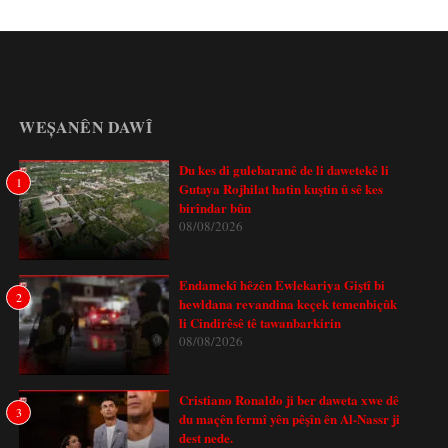
WEȘANÊN DAWÎ
Du kes di gulebaranê de li dawetekê li
1
Gutaya Rojhilat hatin kuştin û sê kes
birîndar bûn
08/08/2026
Endamekî hêzên Ewlekariya Giştî bi
2
hewldana revandina keçek temenbiçûk
li Cindirêsê tê tawanbarkirin
08/08/2026
Cristiano Ronaldo ji ber daweta xwe dê
3
du maçên fermî yên pêşîn ên Al-Nassr ji
dest nede.