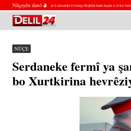
Skip to content
Nûçeyên dawî
Du kes di gulebaranê de li dawetekê li Gutaya Rojhilat hatin kuştin û sê kes birîndar b
NÛÇE
Serdaneke fermî ya şa
bo Xurtkirina hevrêzi