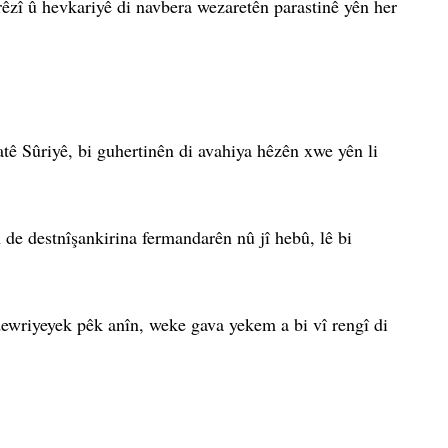
zî û hevkariyê di navbera wezaretên parastinê yên her
tê Sûriyê, bi guhertinên di avahiya hêzên xwe yên li
 de destnîşankirina fermandarên nû jî hebû, lê bi
ewriyeyek pêk anîn, weke gava yekem a bi vî rengî di