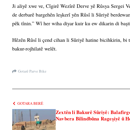
Ji aliyê xwe ve, Cîgirê Wezîrê Derve yê Rûsya Sergei V
de derbarê bargehên leşkerî yên Rûsî li Sûriyê berdewa
pêk tînin.” Wî her wiha diyar kuir ku ew dikarin di başti
Hêzên Rûsî li çend cihan li Sûriyê hatine bicihkirin, b
bakur-rojhilatê welêt.
Gotarê Parve Bike
GOTARA BERÊ
Zextên li Bakurê Sûriyê: Balafirg
Navbera Bilindbûna Rageşiyê û H