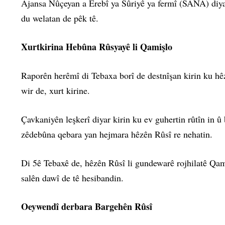
Ajansa Nûçeyan a Erebî ya Sûriyê ya fermî (SANA) diyar
du welatan de pêk tê.
Xurtkirina Hebûna Rûsyayê li Qamişlo
Raporên herêmî di Tebaxa borî de destnîşan kirin ku hêz
wir de, xurt kirine.
Çavkaniyên leşkerî diyar kirin ku ev guhertin rûtîn in û
zêdebûna qebara yan hejmara hêzên Rûsî re nehatin.
Di 5ê Tebaxê de, hêzên Rûsî li gundewarê rojhilatê Qam
salên dawî de tê hesibandin.
Oeywendî derbara Bargehên Rûsî