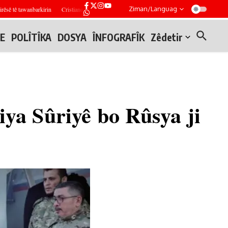
Ziman/Languag
ê tawanbarkirin
Cristiano Ronaldo ji ber daweta xwe dê du maçên fermî yên pêşîn ên Al-Nas
E
POLÎTÎKA
DOSYA
ÎNFOGRAFÎK
Zêdetir
ya Sûriyê bo Rûsya ji