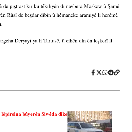
ê de piştrast kir ku têkiliyên di navbera Moskow û Şamê
erên Rûsî de beşdar dibin û hêmaneke aramiyê li herêmê
n.
geha Deryayî ya li Tartusê, û cihên din ên leşkerî li
 lêpirsîna bûyerên Siwêda dike