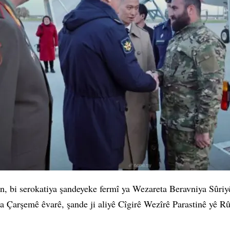
an, bi serokatiya şandeyeke fermî ya Wezareta Beravniya Sûri
ja Çarşemê êvarê, şande ji aliyê Cîgirê Wezîrê Parastinê yê 