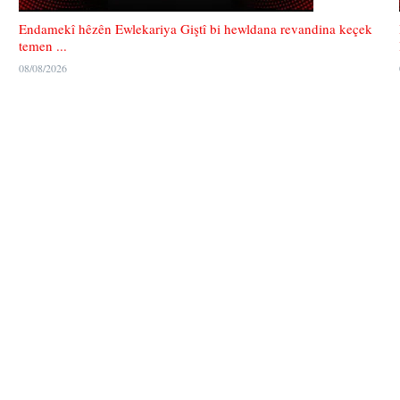
Endamekî hêzên Ewlekariya Giştî bi hewldana revandina keçek
temen ...
08/08/2026