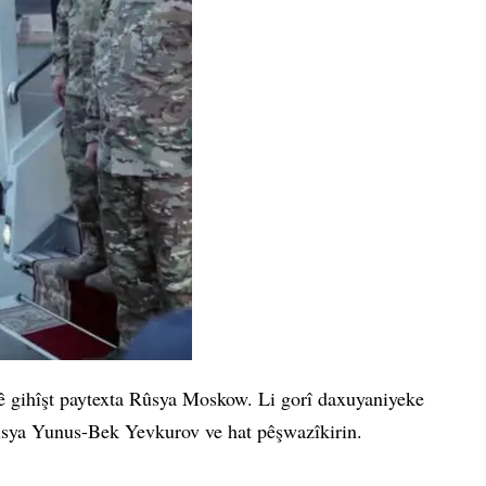
yê gihîşt paytexta Rûsya Moskow. Li gorî daxuyaniyeke
Rûsya Yunus-Bek Yevkurov ve hat pêşwazîkirin.