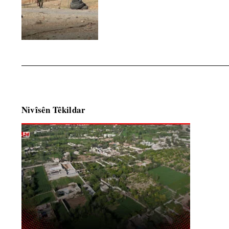
Nivîsên Têkildar