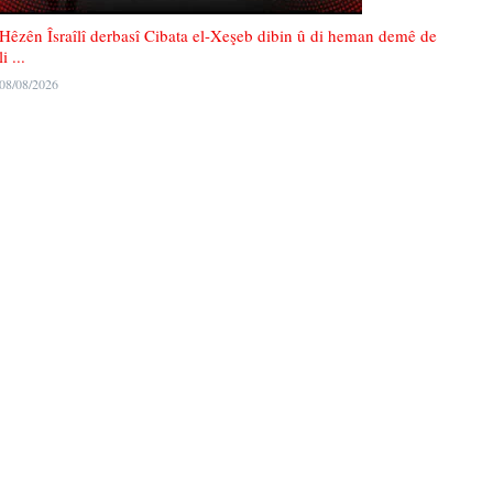
Hêzên Îsraîlî derbasî Cibata el-Xeşeb dibin û di heman demê de
li ...
08/08/2026