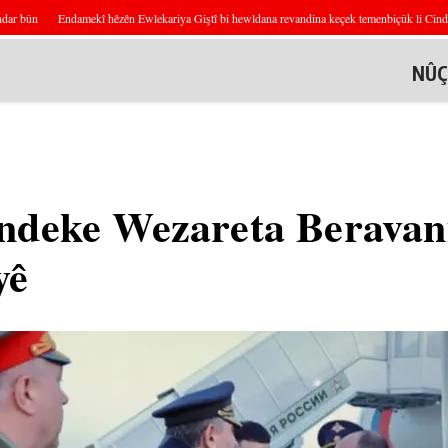
ûn
Endamekî hêzên Ewlekariya Giştî bi hewldana revandina keçek temenbiçûk li Cindirêsê t
NÛÇ
ndeke Wezareta Beravani
yê