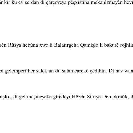
 kir ku ev serdan di çarçoveya pêşxistina mekanîzmayên hevrê
ên Rûsya hebûna xwe li Balafirgeha Qamişlo li bakurê rojhila
 bi gelemperî her salek an du salan carekê çêdibin. Di nav wan
işlo , di gel maşîneyeke girêdayî Hêzên Sûriye Demokratîk, d