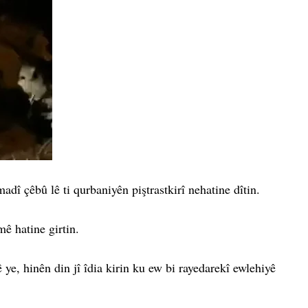
î çêbû lê ti qurbaniyên piştrastkirî nehatine dîtin.
mê hatine girtin.
e, hinên din jî îdia kirin ku ew bi rayedarekî ewlehiyê