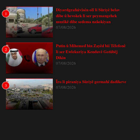
Diyardgrafnivîsên olî li Sûriyê belav
1
dibe û hevokek li ser peymangehek
muzîkê dibe sedema nakokiyan
07/08/2026
Putin û Mihemed bin Zayêd bii Têlefonê
2
li ser Ewlekariya Kendavê Gotûbêj
Dikin
07/08/2026
Îro li piraniya Sûriyê germahî dadikeve
3
07/08/2026