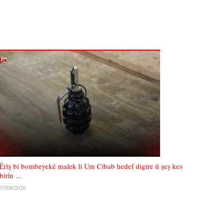
Êrîş bi bombeyekê malek li Um Cibab hedef digire û şeş kes
birîn ...
07/08/2026