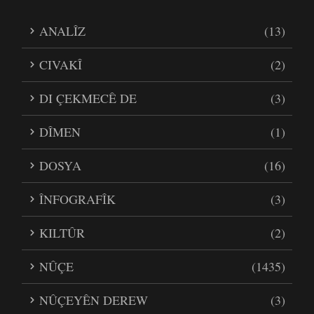
ANALÎZ
(13)
CIVAKÎ
(2)
DI ÇEKMECÊ DE
(3)
DÎMEN
(1)
DOSYA
(16)
ÎNFOGRAFÎK
(3)
KILTÛR
(2)
NÛÇE
(1435)
NÛÇEYÊN DEREW
(3)