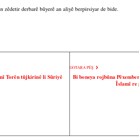
n zêdetir derbarê bûyerê an aliyê berpirsiyar de bide.
GOTARA PÊŞ
 Torên tûjkirinê li Sûriyê
Bi boneya rojbûna Pêxember, 
Îslamî re