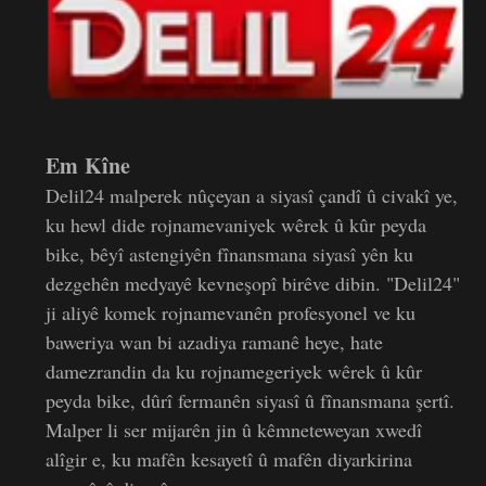
Em Kîne
Delil24 malperek nûçeyan a siyasî çandî û civakî ye,
ku hewl dide rojnamevaniyek wêrek û kûr peyda
bike, bêyî astengiyên fînansmana siyasî yên ku
dezgehên medyayê kevneşopî birêve dibin. "Delil24"
ji aliyê komek rojnamevanên profesyonel ve ku
baweriya wan bi azadiya ramanê heye, hate
damezrandin da ku rojnamegeriyek wêrek û kûr
peyda bike, dûrî fermanên siyasî û fînansmana şertî.
Malper li ser mijarên jin û kêmneteweyan xwedî
alîgir e, ku mafên kesayetî û mafên diyarkirina