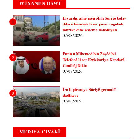
WEȘANÊN DAWÎ
Diyardgrafnivîsên olî li Sûriyê belav
1
dibe û hevokek li ser peymangehek
muzîkê dibe sedema nakokiyan
07/08/2026
Putin û Mihemed bin Zayêd bii
2
Têlefonê li ser Ewlekariya Kendavê
Gotûbêj Dikin
07/08/2026
Îro li piraniya Sûriyê germahî
3
dadikeve
07/08/2026
MEDIYA CIVAKÎ