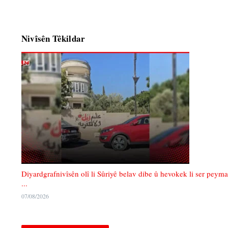
Nivîsên Têkildar
Diyardgrafnivîsên olî li Sûriyê belav dibe û hevokek li ser peyma
...
07/08/2026