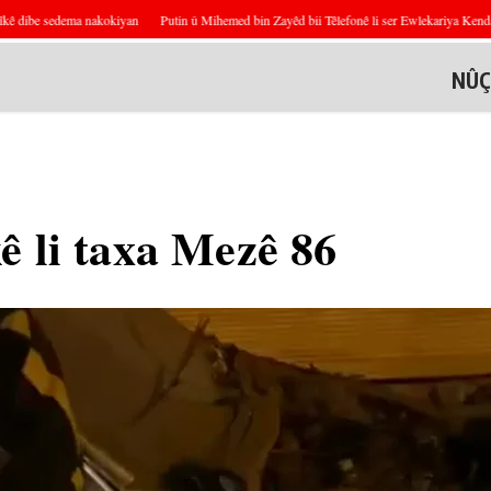
 dibe sedema nakokiyan
Putin û Mihemed bin Zayêd bii Têlefonê li ser Ewlekariya Kendavê
NÛÇ
ê li taxa Mezê 86