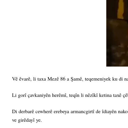
Vê êvarê, li taxa Mezê 86 a Şamê, teqemeniyek ku di nav
Li gorî çavkaniyên herêmî, teqîn li nêzîkî ketina taxê ç
Di derbarê cewherê erebeya armancgirtî de îdiayên nakok
ve girêdayî ye.