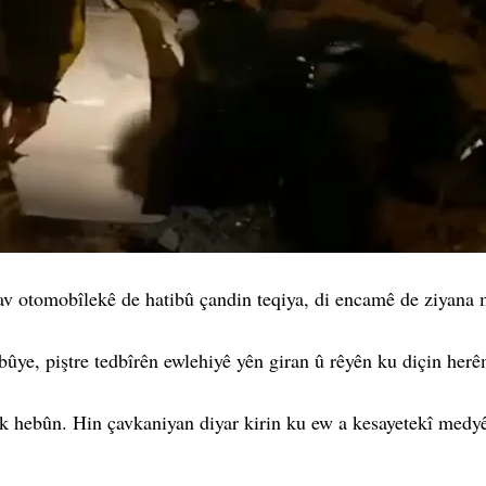
 otomobîlekê de hatibû çandin teqiya, di encamê de ziyana mad
êbûye, piştre tedbîrên ewlehiyê yên giran û rêyên ku diçin herê
 hebûn. Hin çavkaniyan diyar kirin ku ew a kesayetekî medyê y