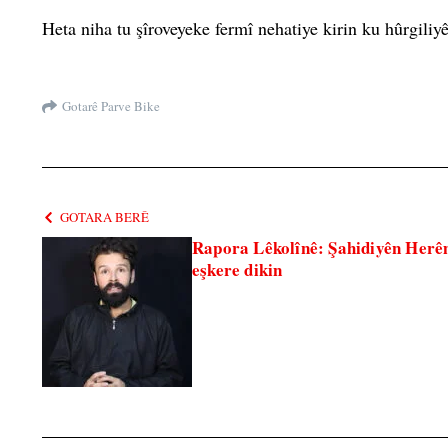
Heta niha tu şîroveyeke fermî nehatiye kirin ku hûrgiliyê
Gotarê Parve Bike
GOTARA BERÊ
Rapora Lêkolînê: Şahidiyên Herêmî
eşkere dikin