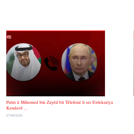
Putin û Mihemed bin Zayêd bii Têlefonê li ser Ewlekariya
Kendavê ...
07/08/2026