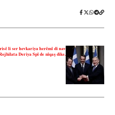
isê li ser hevkariya herêmî di nav
 Rojhilata Deriya Spî de nîqaş dike.