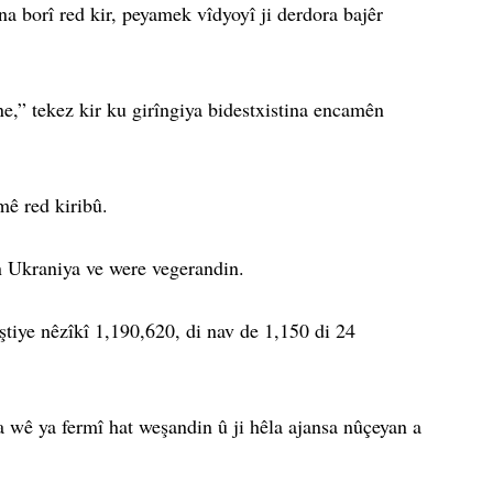
 borî red kir, peyamek vîdyoyî ji derdora bajêr
ne,” tekez kir ku girîngiya bidestxistina encamên
mê red kiribû.
ên Ukraniya ve were vegerandin.
tiye nêzîkî 1,190,620, di nav de 1,150 di 24
 wê ya fermî hat weşandin û ji hêla ajansa nûçeyan a