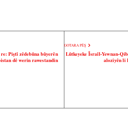
GOTARA PÊŞ
 re: Piştî zêdebûna bûyerên
Lûtkeyeke Îsraîl-Yewnan-Qibr
bistan dê werin rawestandin
aloziyên li