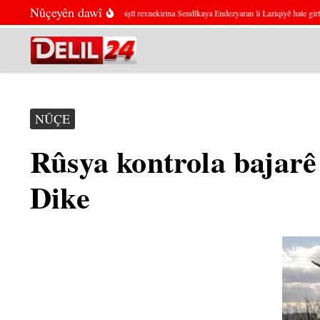
Skip to content
Nûçeyên dawî
Çalakvanekî siyasî piştî rexnekirina Sendîkaya Endezyaran li Laziqiyê hate girtin
NÛÇE
Rûsya kontrola bajarê
Dike