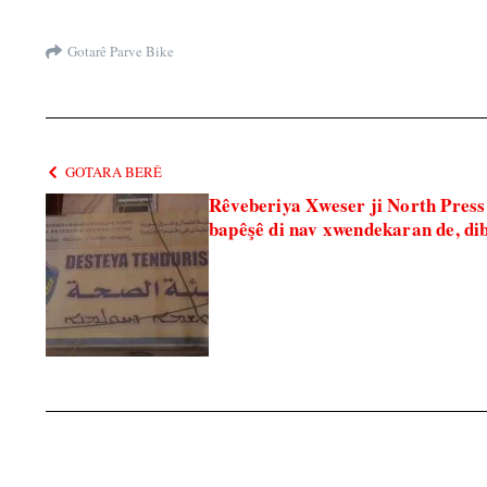
Gotarê Parve Bike
GOTARA BERÊ
Rêveberiya Xweser ji North Press
bapêşê di nav xwendekaran de, di