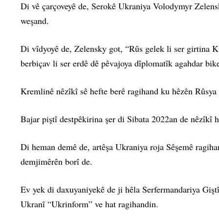
Di vê çarçoveyê de, Serokê Ukraniya Volodymyr Zelensky
weşand.
Di vîdyoyê de, Zelensky got, “Rûs gelek li ser girtina K
berbiçav li ser erdê dê pêvajoya dîplomatîk agahdar bi
Kremlinê nêzîkî sê hefte berê ragihand ku hêzên Rûsya 
Bajar piştî destpêkirina şer di Sibata 2022an de nêzîkî
Di heman demê de, artêşa Ukraniya roja Sêşemê ragihand
demjimêrên borî de.
Ev yek di daxuyaniyekê de ji hêla Serfermandariya Gişt
Ukranî “Ukrinform” ve hat ragihandin.