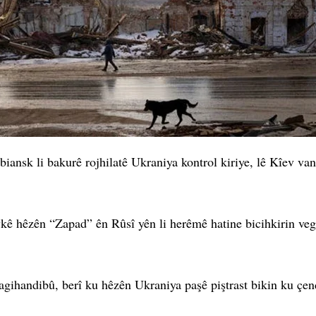
nsk li bakurê rojhilatê Ukraniya kontrol kiriye, lê Kîev van î
ê hêzên “Zapad” ên Rûsî yên li herêmê hatine bicihkirin vego
gihandibû, berî ku hêzên Ukraniya paşê piştrast bikin ku çend