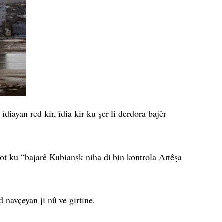
diayan red kir, îdia kir ku şer li derdora bajêr
t ku “bajarê Kubiansk niha di bin kontrola Artêşa
 navçeyan ji nû ve girtine.