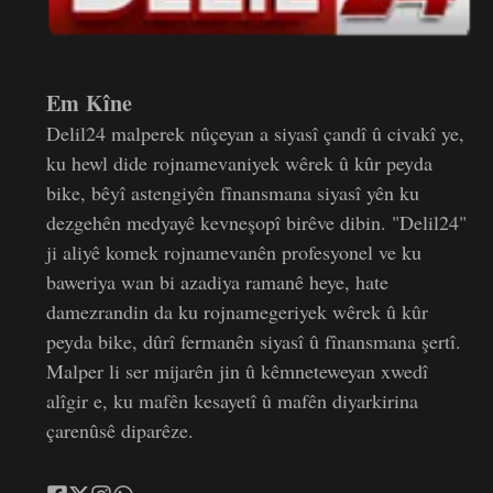
Em Kîne
Delil24 malperek nûçeyan a siyasî çandî û civakî ye,
ku hewl dide rojnamevaniyek wêrek û kûr peyda
bike, bêyî astengiyên fînansmana siyasî yên ku
dezgehên medyayê kevneşopî birêve dibin. "Delil24"
ji aliyê komek rojnamevanên profesyonel ve ku
baweriya wan bi azadiya ramanê heye, hate
damezrandin da ku rojnamegeriyek wêrek û kûr
peyda bike, dûrî fermanên siyasî û fînansmana şertî.
Malper li ser mijarên jin û kêmneteweyan xwedî
alîgir e, ku mafên kesayetî û mafên diyarkirina
çarenûsê diparêze.