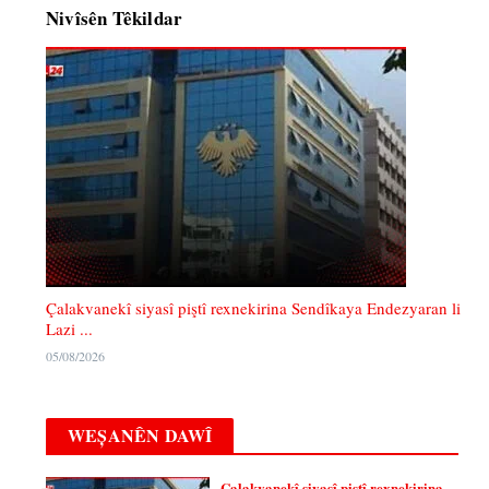
Nivîsên Têkildar
Çalakvanekî siyasî piştî rexnekirina Sendîkaya Endezyaran li
Lazi ...
05/08/2026
WEȘANÊN DAWÎ
Çalakvanekî siyasî piştî rexnekirina