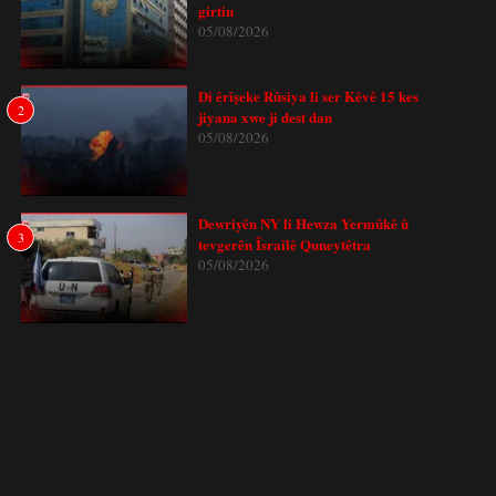
girtin
05/08/2026
Di êrîşeke Rûsiya li ser Kêvê 15 kes
2
jiyana xwe ji dest dan
05/08/2026
Dewriyên NY li Hewza Yermûkê û
3
tevgerên Îsraîlê Quneytêtra
05/08/2026