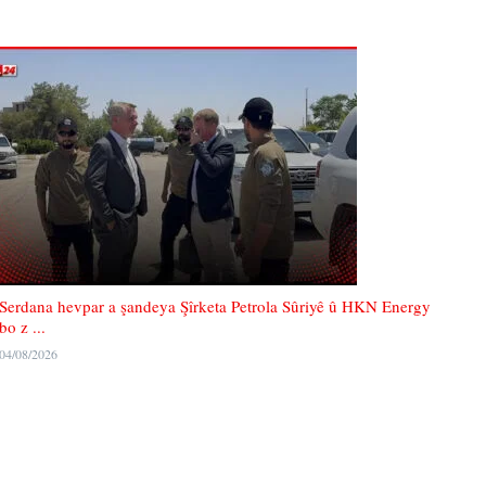
Serdana hevpar a şandeya Şîrketa Petrola Sûriyê û HKN Energy
bo z ...
04/08/2026