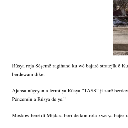
Rûsya roja Sêşemê ragihand ku wê bajarê stratejîk ê Kubia
berdewam dike.
Ajansa nûçeyan a fermî ya Rûsya “TASS” ji zarê berdevk
Pêncemîn a Rûsya de ye.”
Moskow berê di Mijdara borî de kontrola xwe ya bajêr ra