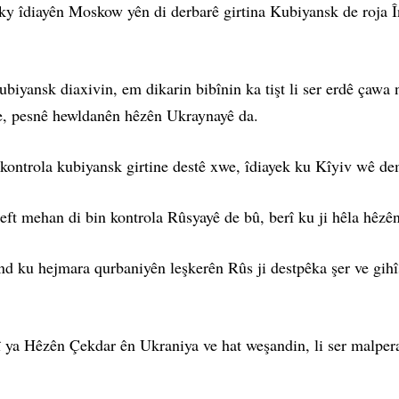
 îdiayên Moskow yên di derbarê girtina Kubiyansk de roja Îna
ubiyansk diaxivin, em dikarin bibînin ka tişt li ser erdê çawa 
ke, pesnê hewldanên hêzên Ukraynayê da.
kontrola kubiyansk girtine destê xwe, îdiayek ku Kîyiv wê de
 heft mehan di bin kontrola Rûsyayê de bû, berî ku ji hêla hêz
 ku hejmara qurbaniyên leşkerên Rûs ji destpêka şer ve gihîş
î ya Hêzên Çekdar ên Ukraniya ve hat weşandin, li ser malpera