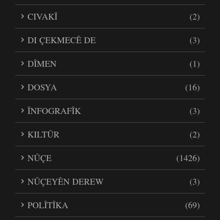
CIVAKÎ
(2)
DI ÇEKMECÊ DE
(3)
DÎMEN
(1)
DOSYA
(16)
ÎNFOGRAFÎK
(3)
KILTÛR
(2)
NÛÇE
(1426)
NÛÇEYÊN DEREW
(3)
POLÎTÎKA
(69)