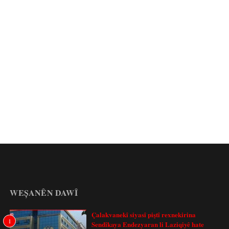
WEȘANÊN DAWÎ
Çalakvanekî siyasî piştî rexnekirina
1
Sendîkaya Endezyaran li Laziqiyê hate