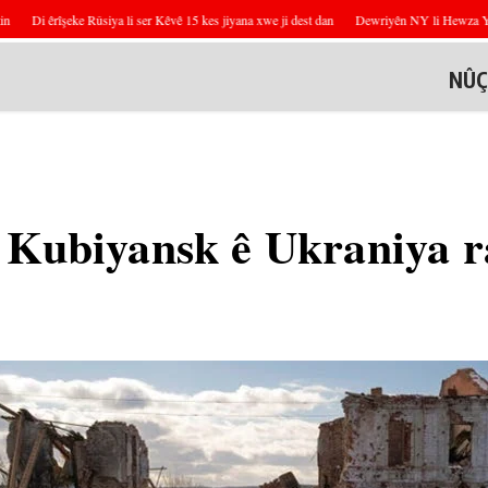
Di êrîşeke Rûsiya li ser Kêvê 15 kes jiyana xwe ji dest dan
Dewriyên NY li Hewza Yermûkê
NÛÇ
 Kubiyansk ê Ukraniya r