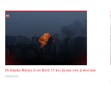
Di êrîşeke Rûsiya li ser Kêvê 15 kes jiyana xwe ji dest dan
05/08/2026