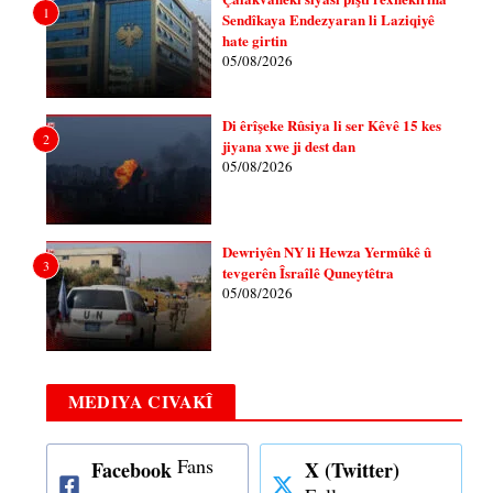
1
Sendîkaya Endezyaran li Laziqiyê
hate girtin
05/08/2026
Di êrîşeke Rûsiya li ser Kêvê 15 kes
2
jiyana xwe ji dest dan
05/08/2026
Dewriyên NY li Hewza Yermûkê û
3
tevgerên Îsraîlê Quneytêtra
05/08/2026
MEDIYA CIVAKÎ
Fans
Facebook
X (Twitter)