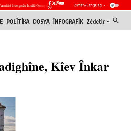
Ziman/Languag
 û tevgerên Îsraîlê Quneytêtra
Serdana hevpar a şandeya Şîrketa Petrola Sûriyê û HKN 
E
POLÎTÎKA
DOSYA
ÎNFOGRAFÎK
Zêdetir
adighîne, Kîev Înkar