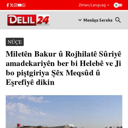
Skip to content
Ziman/Languag
Menûya Sereke
NÛÇE
Miletên Bakur û Rojhilatê Sûriyê
amadekariyên ber bi Helebê ve Ji
bo piştgiriya Şêx Meqsûd û
Eşrefiyê dikin