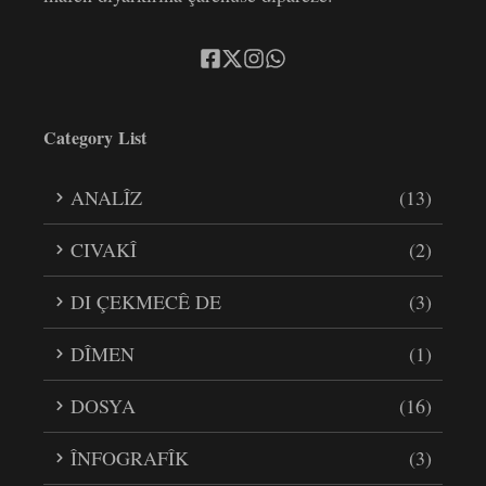
Category List
ANALÎZ
(13)
CIVAKÎ
(2)
DI ÇEKMECÊ DE
(3)
DÎMEN
(1)
DOSYA
(16)
ÎNFOGRAFÎK
(3)