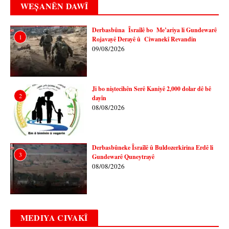
WEȘANÊN DAWÎ
Derbasbûna Îsraîlê bo Me’ariya li Gundewarê
1
Rojavayê Derayê û Ciwanekî Revandin
09/08/2026
Ji bo niştecihên Serê Kaniyê 2,000 dolar dê bê
2
dayîn
08/08/2026
Derbasbûneke Îsraîlê û Buldozerkirina Erdê li
3
Gundewarê Quneytrayê
08/08/2026
MEDIYA CIVAKÎ