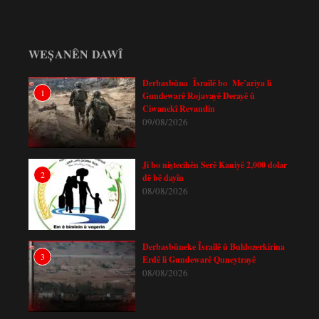
WEȘANÊN DAWÎ
Derbasbûna Îsraîlê bo Me’ariya li
1
Gundewarê Rojavayê Derayê û
Ciwanekî Revandin
09/08/2026
Ji bo niştecihên Serê Kaniyê 2,000 dolar
2
dê bê dayîn
08/08/2026
Derbasbûneke Îsraîlê û Buldozerkirina
3
Erdê li Gundewarê Quneytrayê
08/08/2026