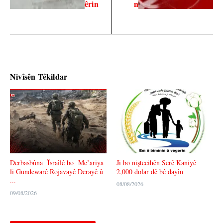
êrin
n
Nivîsên Têkildar
Derbasbûna Îsraîlê bo Me’ariya
Ji bo niştecihên Serê Kaniyê
li Gundewarê Rojavayê Derayê û
2,000 dolar dê bê dayîn
...
08/08/2026
09/08/2026