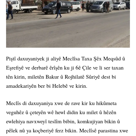
Piştî daxuyaniyek ji aliyê Meclîsa Taxa Şêx Meqsûd û
Eşrefiyê ve derbarê êrîşên ku ji 6ê Çile ve li ser taxan
tên kirin, miletên Bakur û Rojhilatê Sûriyê dest bi
amadekariyên ber bi Helebê ve kirin.
Meclîs di daxuyaniya xwe de rave kir ku hikûmeta
veguhêz û çeteyên wê hewl didin ku milet û hêzên
ewlehiya navxweyî teslîm bibin, komkujiyan bikin û
pêlek nû ya koçberiyê ferz bikin. Meclîsê parastina xwe