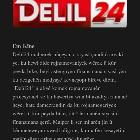
Em Kîne
Delil24 malperek nûçeyan a siyasî çandî û civakî
ye, ku hewl dide rojnamevaniyek wêrek û kûr
peyda bike, bêyî astengiyên fînansmana siyasî yên
ku dezgehên medyayê kevneşopî birêve dibin.
"Delil24" ji aliyê komek rojnamevanên
profesyonel ve ku baweriya wan bi azadiya ramanê
heye, hate damezrandin da ku rojnamegeriyek
wêrek û kûr peyda bike, dûrî fermanên siyasî û
fînansmana şertî. Malper li ser mijarên jin û
kêmneteweyan xwedî alîgir e, ku mafên kesayetî û
mafên diyarkirina çarenûsê diparêze.