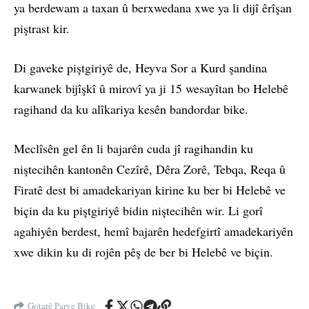
ya berdewam a taxan û berxwedana xwe ya li dijî êrîşan
piştrast kir.
Di gaveke piştgiriyê de, Heyva Sor a Kurd şandina
karwanek bijîşkî û mirovî ya ji 15 wesayîtan bo Helebê
ragihand da ku alîkariya kesên bandordar bike.
Meclîsên gel ên li bajarên cuda jî ragihandin ku
niştecihên kantonên Cezîrê, Dêra Zorê, Tebqa, Reqa û
Firatê dest bi amadekariyan kirine ku ber bi Helebê ve
biçin da ku piştgiriyê bidin niştecihên wir. Li gorî
agahiyên berdest, hemî bajarên hedefgirtî amadekariyên
xwe dikin ku di rojên pêş de ber bi Helebê ve biçin.
Gotarê Parve Bike