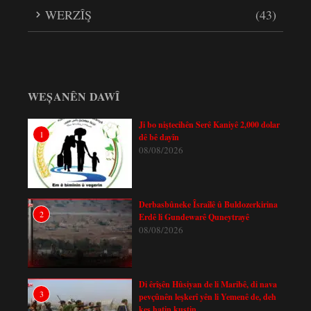
WERZÎŞ
(43)
WEȘANÊN DAWÎ
Ji bo niştecihên Serê Kaniyê 2,000 dolar
1
dê bê dayîn
08/08/2026
Derbasbûneke Îsraîlê û Buldozerkirina
2
Erdê li Gundewarê Quneytrayê
08/08/2026
Di êrîşên Hûsiyan de li Maribê, di nava
3
pevçûnên leşkerî yên li Yemenê de, deh
kes hatin kuştin