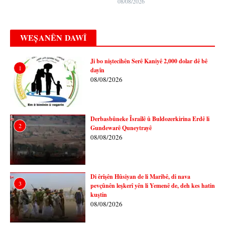
08/08/2026
WEȘANÊN DAWÎ
Ji bo niştecihên Serê Kaniyê 2,000 dolar dê bê
1
dayîn
08/08/2026
Derbasbûneke Îsraîlê û Buldozerkirina Erdê li
2
Gundewarê Quneytrayê
08/08/2026
Di êrîşên Hûsiyan de li Maribê, di nava
3
pevçûnên leşkerî yên li Yemenê de, deh kes hatin
kuştin
08/08/2026