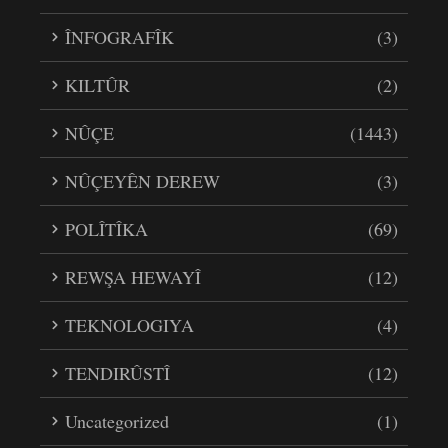
ÎNFOGRAFÎK
(3)
KILTÛR
(2)
NÛÇE
(1443)
NÛÇEYÊN DEREW
(3)
POLÎTÎKA
(69)
REWŞA HEWAYÎ
(12)
TEKNOLOGIYA
(4)
TENDIRÛSTÎ
(12)
Uncategorized
(1)