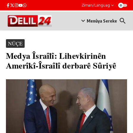
Skip to content
Ziman/Languag
Menûya Sereke
NÛÇE
Medya Îsraîlî: Lihevkirinên
Amerîkî-Îsraîlî derbarê Sûriyê