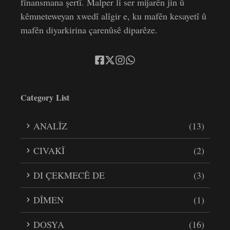
fînansmana şertî. Malper li ser mijarên jin û
kêmneteweyan xwedî alîgir e, ku mafên kesayetî û
mafên diyarkirina çarenûsê diparêze.
Category List
ANALÎZ
(13)
CIVAKÎ
(2)
DI ÇEKMECÊ DE
(3)
DÎMEN
(1)
DOSYA
(16)