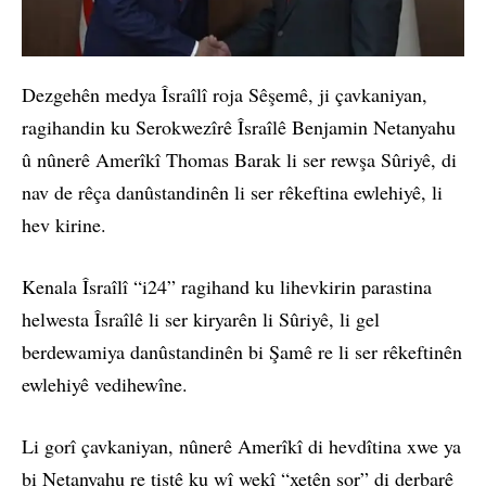
Dezgehên medya Îsraîlî roja Sêşemê, ji çavkaniyan,
ragihandin ku Serokwezîrê Îsraîlê Benjamin Netanyahu
û nûnerê Amerîkî Thomas Barak li ser rewşa Sûriyê, di
nav de rêça danûstandinên li ser rêkeftina ewlehiyê, li
hev kirine.
Kenala Îsraîlî “i24” ragihand ku lihevkirin parastina
helwesta Îsraîlê li ser kiryarên li Sûriyê, li gel
berdewamiya danûstandinên bi Şamê re li ser rêkeftinên
ewlehiyê vedihewîne.
Li gorî çavkaniyan, nûnerê Amerîkî di hevdîtina xwe ya
bi Netanyahu re tiştê ku wî wekî “xetên sor” di derbarê