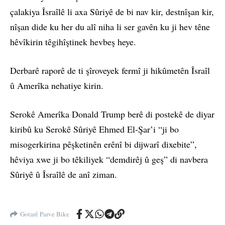
çalakiya Îsraîlê li axa Sûriyê de bi nav kir, destnîşan kir,
nîşan dide ku her du alî niha li ser gavên ku ji hev têne
hêvîkirin têgihîştinek hevbeş heye.
Derbarê raporê de ti şîroveyek fermî ji hikûmetên Îsraîl
û Amerîka nehatiye kirin.
Serokê Amerîka Donald Trump berê di postekê de diyar
kiribû ku Serokê Sûriyê Ehmed El-Şar’i “ji bo
misogerkirina pêşketinên erênî bi dijwarî dixebite”,
hêviya xwe ji bo têkiliyek “demdirêj û geş” di navbera
Sûriyê û Îsraîlê de anî ziman.
Gotarê Parve Bike