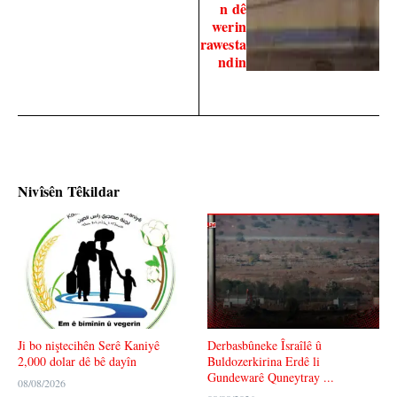
n dê
werin
rawesta
ndin
Nivîsên Têkildar
Ji bo niştecihên Serê Kaniyê
Derbasbûneke Îsraîlê û
2,000 dolar dê bê dayîn
Buldozerkirina Erdê li
Gundewarê Quneytray ...
08/08/2026