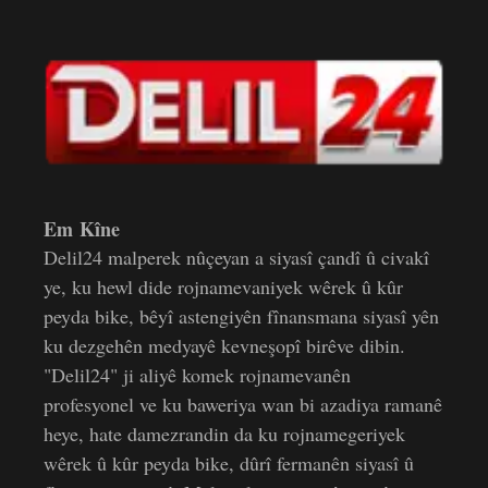
Em Kîne
Delil24 malperek nûçeyan a siyasî çandî û civakî
ye, ku hewl dide rojnamevaniyek wêrek û kûr
peyda bike, bêyî astengiyên fînansmana siyasî yên
ku dezgehên medyayê kevneşopî birêve dibin.
"Delil24" ji aliyê komek rojnamevanên
profesyonel ve ku baweriya wan bi azadiya ramanê
heye, hate damezrandin da ku rojnamegeriyek
wêrek û kûr peyda bike, dûrî fermanên siyasî û