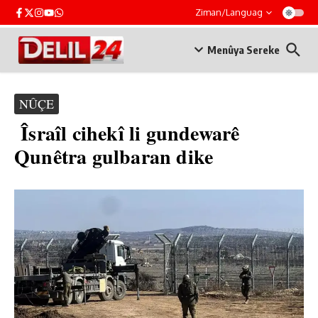
Skip to content
Ziman/Languag
Menûya Sereke
NÛÇE
Îsraîl cihekî li gundewarê
Qunêtra gulbaran dike