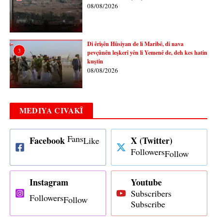
08/08/2026
Di êrîşên Hûsiyan de li Maribê, di nava
3
pevçûnên leşkerî yên li Yemenê de, deh kes hatin
kuştin
08/08/2026
MEDIYA CIVAKÎ
Fans
Facebook
X (Twitter)
Like
Followers
Follow
Instagram
Youtube
Subscribers
Followers
Follow
Subscribe