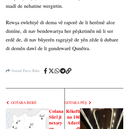
madî de nehatine wergirtin.
Rewşa ewlehiyê di dema vê raporê de li herêmê aloz
dimîne, di nav bendewariya her pêşketinên nû li ser
erdê de, di nav bûyerên rageşiyê de yên zêde û dubare
di demên dawî de li gundewarê Qunêtra.
Gotarê Parve Bike
GOTARA BERÊ
GOTARA PÊŞ
Colana
Rêkefti
Sûrî ji
na 10ê
nexşey
Adarê
an
di