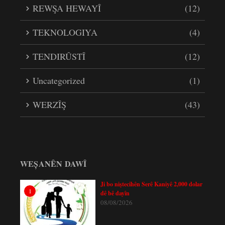
REWŞA HEWAYÎ
(12)
TEKNOLOGIYA
(4)
TENDIRÛSTÎ
(12)
Uncategorized
(1)
WERZÎŞ
(43)
WEȘANÊN DAWÎ
Ji bo niştecihên Serê Kaniyê 2,000 dolar
1
dê bê dayîn
08/08/2026