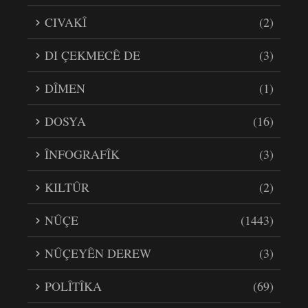
CIVAKÎ
(2)
DI ÇEKMECÊ DE
(3)
DÎMEN
(1)
DOSYA
(16)
ÎNFOGRAFÎK
(3)
KILTÛR
(2)
NÛÇE
(1443)
NÛÇEYÊN DEREW
(3)
POLÎTÎKA
(69)