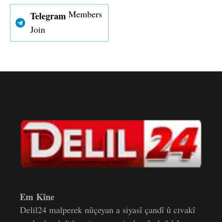
Members
Telegram
Join
Em Kîne
Delil24 malperek nûçeyan a siyasî çandî û civakî