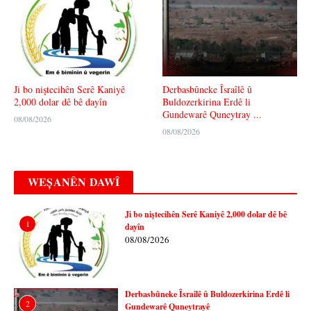
Ji bo niştecihên Serê Kaniyê
Derbasbûneke Îsraîlê û
2,000 dolar dê bê dayîn
Buldozerkirina Erdê li
Gundewarê Quneytray ...
08/08/2026
08/08/2026
WEȘANÊN DAWÎ
Ji bo niştecihên Serê Kaniyê 2,000 dolar dê bê
1
dayîn
08/08/2026
Derbasbûneke Îsraîlê û Buldozerkirina Erdê li
2
Gundewarê Quneytrayê