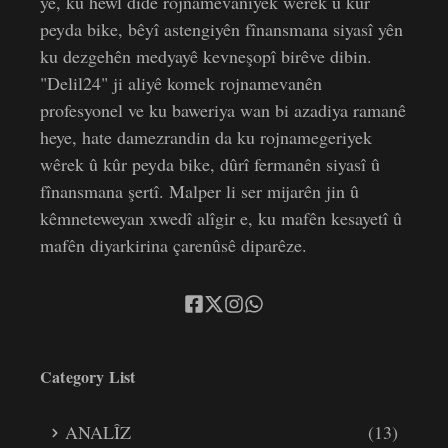
ye, ku hewl dide rojnamevaniyek wêrek û kûr
peyda bike, bêyî astengiyên fînansmana siyasî yên
ku dezgehên medyayê kevneşopî birêve dibin.
"Delil24" ji aliyê komek rojnamevanên
profesyonel ve ku baweriya wan bi azadiya ramanê
heye, hate damezrandin da ku rojnamegeriyek
wêrek û kûr peyda bike, dûrî fermanên siyasî û
fînansmana şertî. Malper li ser mijarên jin û
kêmneteweyan xwedî alîgir e, ku mafên kesayetî û
mafên diyarkirina çarenûsê diparêze.
Category List
ANALÎZ
(13)