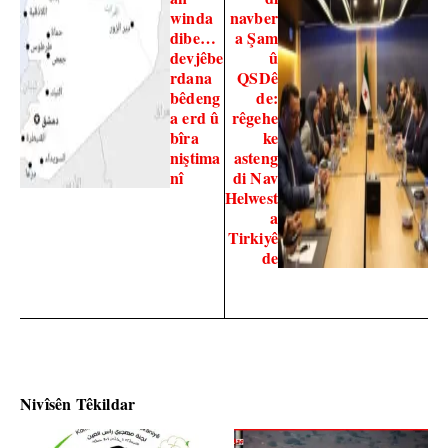
winda
navber
dibe…
a Şam
devjêbe
û
rdana
QSDê
bêdeng
de:
a erd û
rêgehe
bîra
ke
niştima
asteng
nî
di Nav
Helwest
a
Tirkiyê
de
Nivîsên Têkildar