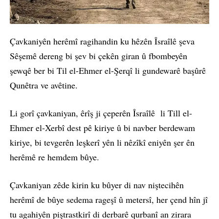
Çavkaniyên herêmî ragihandin ku hêzên Îsraîlê şeva
Sêşemê dereng bi şev bi çekên giran û fbombeyên
şewqê ber bi Til el-Ehmer el-Şerqî li gundewarê başûrê
Qunêtra ve avêtine.
Li gorî çavkaniyan, êrîş ji çeperên Îsraîlê li Till el-
Ehmer el-Xerbî dest pê kiriye û bi navber berdewam
kiriye, bi tevgerên leşkerî yên li nêzîkî eniyên şer ên
herêmê re hemdem bûye.
Çavkaniyan zêde kirin ku bûyer di nav niştecihên
herêmî de bûye sedema rageşî û metersî, her çend hîn jî
tu agahiyên piştrastkirî di derbarê qurbanî an zirara