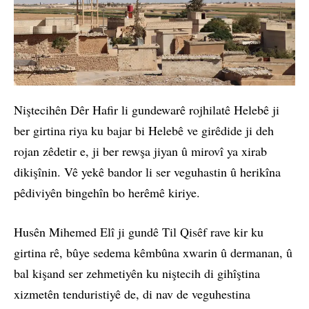
Niştecihên Dêr Hafir li gundewarê rojhilatê Helebê ji
ber girtina riya ku bajar bi Helebê ve girêdide ji deh
rojan zêdetir e, ji ber rewşa jiyan û mirovî ya xirab
dikişînin. Vê yekê bandor li ser veguhastin û herikîna
pêdiviyên bingehîn bo herêmê kiriye.
Husên Mihemed Elî ji gundê Til Qisêf rave kir ku
girtina rê, bûye sedema kêmbûna xwarin û dermanan, û
bal kişand ser zehmetiyên ku niştecih di gihîştina
xizmetên tenduristiyê de, di nav de veguhestina