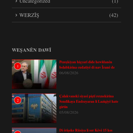
Uncategorized
(1)
WERZÎŞ
(42)
WEȘANÊN DAWÎ
Pezeşkiyan hişyarî dide hewldanên
1
belabkirina cudatiyê di nav Îranê de
06/08/2026
Çalakvanekî siyasî piştî rexnekirina
2
Sendîkaya Endezyaran li Laziqiyê hate
girtin
05/08/2026
Di êrîşeke Rûsiya li ser Kêvê 15 kes