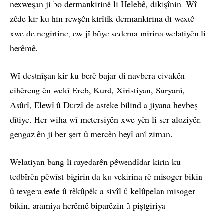
nexweşan ji bo dermankirinê li Helebê, dikişînin. Wî
zêde kir ku hin rewşên kirîtîk dermankirina di wextê
xwe de negirtine, ew jî bûye sedema mirina welatiyên li
herêmê.
Wî destnîşan kir ku berê bajar di navbera civakên
cihêreng ên wekî Ereb, Kurd, Xiristiyan, Suryanî,
Asûrî, Elewî û Durzî de asteke bilind a jiyana hevbeş
dîtiye. Her wiha wî metersiyên xwe yên li ser aloziyên
gengaz ên ji ber şert û mercên heyî anî ziman.
Welatiyan bang li rayedarên pêwendîdar kirin ku
tedbîrên pêwîst bigirin da ku vekirina rê misoger bikin
û tevgera ewle û rêkûpêk a sivîl û kelûpelan misoger
bikin, aramiya herêmê biparêzin û piştgiriya