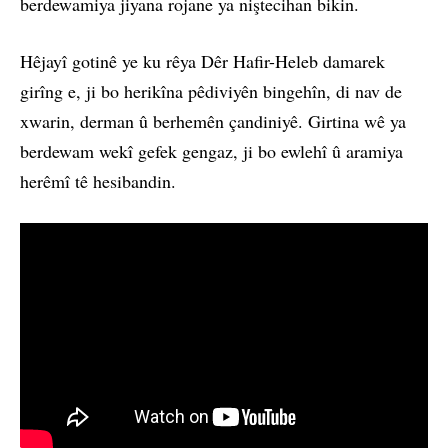
berdewamiya jiyana rojane ya niştecihan bikin.
Hêjayî gotinê ye ku rêya Dêr Hafir-Heleb damarek
girîng e, ji bo herikîna pêdiviyên bingehîn, di nav de
xwarin, derman û berhemên çandiniyê. Girtina wê ya
berdewam wekî gefek gengaz, ji bo ewlehî û aramiya
herêmî tê hesibandin.