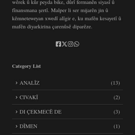
wêrek û kûr peyda bike, dûrî fermanên siyasî û
fînansmana şertî. Malper li ser mijarên jin û
kêmneteweyan xwedî alîgir e, ku mafên kesayetî û
mafên diyarkirina çarenûsê diparêze.
Category List
ANALÎZ
(13)
CIVAKÎ
(2)
DI ÇEKMECÊ DE
(3)
DÎMEN
(1)