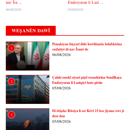
nav Îra ...
Endezyaran li Lazi ...
06/08/2026
05/08/2026
WEȘANÊN DAWÎ
Pezeşkiyan hişyarî dide hewldanên belabkirina
1
cudatiyê di nav Îranê de
06/08/2026
Çalakvanekî siyasî piştî rexnekirina Sendîkaya
2
Endezyaran li Laziqiyê hate girtin
05/08/2026
Di êrîşeke Rûsiya li ser Kêvê 15 kes jiyana xwe ji
3
dest dan
05/08/2026