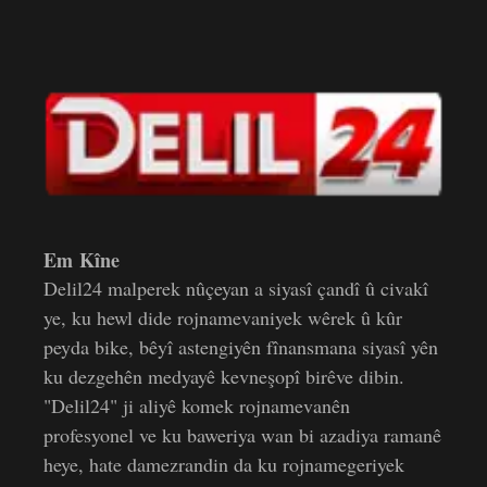
Em Kîne
Delil24 malperek nûçeyan a siyasî çandî û civakî
ye, ku hewl dide rojnamevaniyek wêrek û kûr
peyda bike, bêyî astengiyên fînansmana siyasî yên
ku dezgehên medyayê kevneşopî birêve dibin.
"Delil24" ji aliyê komek rojnamevanên
profesyonel ve ku baweriya wan bi azadiya ramanê
heye, hate damezrandin da ku rojnamegeriyek