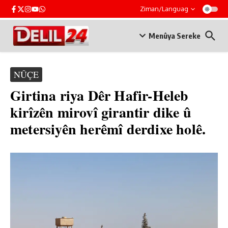
Skip to content
Ziman/Languag
Menûya Sereke
NÛÇE
Girtina riya Dêr Hafir-Heleb
kirîzên mirovî girantir dike û
metersiyên herêmî derdixe holê.