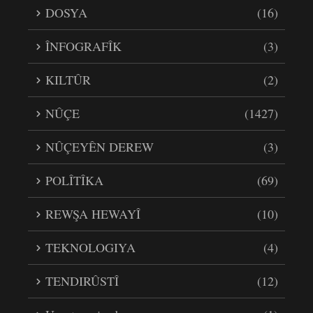
DOSYA
(16)
ÎNFOGRAFÎK
(3)
KILTÛR
(2)
NÛÇE
(1427)
NÛÇEYÊN DEREW
(3)
POLÎTÎKA
(69)
REWŞA HEWAYÎ
(10)
TEKNOLOGIYA
(4)
TENDIRÛSTÎ
(12)