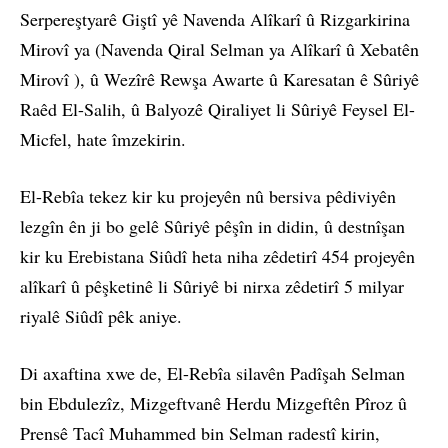
Serpereştyarê Giştî yê Navenda Alîkarî û Rizgarkirina
Mirovî ya (Navenda Qiral Selman ya Alîkarî û Xebatên
Mirovî ), û Wezîrê Rewşa Awarte û Karesatan ê Sûriyê
Raêd El-Salih, û Balyozê Qiraliyet li Sûriyê Feysel El-
Micfel, hate îmzekirin.
El-Rebîa tekez kir ku projeyên nû bersiva pêdiviyên
lezgîn ên ji bo gelê Sûriyê pêşîn in didin, û destnîşan
kir ku Erebistana Siûdî heta niha zêdetirî 454 projeyên
alîkarî û pêşketinê li Sûriyê bi nirxa zêdetirî 5 milyar
riyalê Siûdî pêk aniye.
Di axaftina xwe de, El-Rebîa silavên Padîşah Selman
bin Ebdulezîz, Mizgeftvanê Herdu Mizgeftên Pîroz û
Prensê Tacî Muhammed bin Selman radestî kirin,