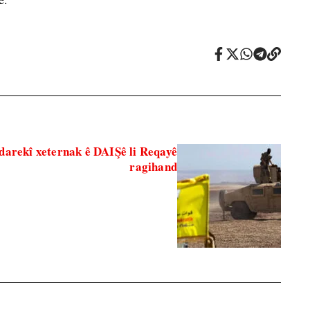
darekî xeternak ê DAIŞê li Reqayê
ragihand