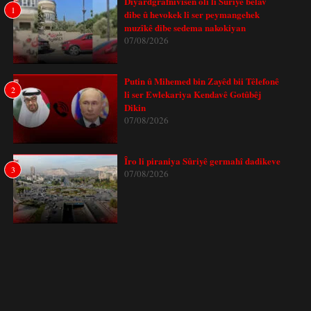
Diyardgrafnivîsên olî li Sûriyê belav
1
dibe û hevokek li ser peymangehek
muzîkê dibe sedema nakokiyan
07/08/2026
Putin û Mihemed bin Zayêd bii Têlefonê
2
li ser Ewlekariya Kendavê Gotûbêj
Dikin
07/08/2026
Îro li piraniya Sûriyê germahî dadikeve
3
07/08/2026