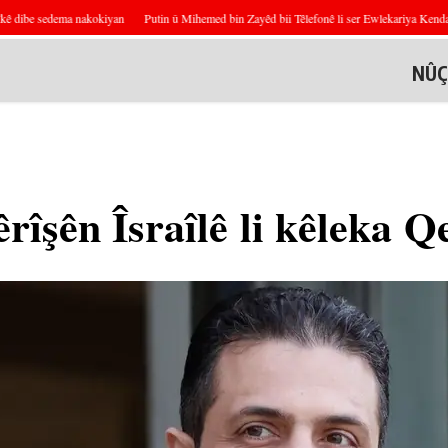
dibe sedema nakokiyan
Putin û Mihemed bin Zayêd bii Têlefonê li ser Ewlekariya Kendavê 
NÛÇ
 êrîşên Îsraîlê li kêleka Q