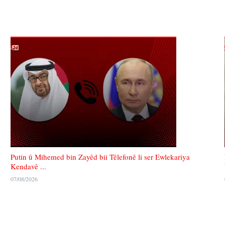
Putin û Mihemed bin Zayêd bii Têlefonê li ser Ewlekariya
Kendavê ...
07/08/2026