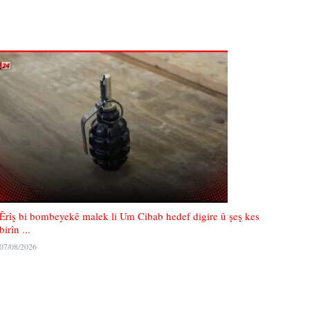
Êrîş bi bombeyekê malek li Um Cibab hedef digire û şeş kes
birîn ...
07/08/2026