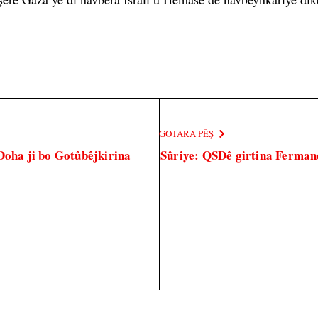
GOTARA PÊŞ
Doha ji bo Gotûbêjkirina
Sûriye: QSDê girtina Ferman