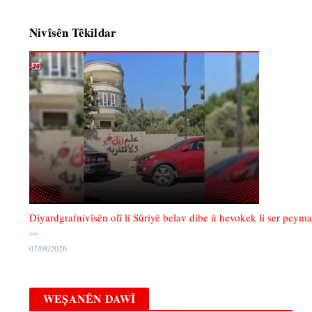
Nivîsên Têkildar
Diyardgrafnivîsên olî li Sûriyê belav dibe û hevokek li ser peyma
...
07/08/2026
WEȘANÊN DAWÎ