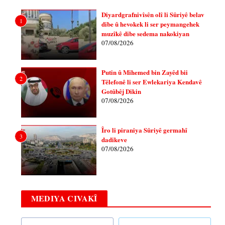
Diyardgrafnivîsên olî li Sûriyê belav
1
dibe û hevokek li ser peymangehek
muzîkê dibe sedema nakokiyan
07/08/2026
Putin û Mihemed bin Zayêd bii
2
Têlefonê li ser Ewlekariya Kendavê
Gotûbêj Dikin
07/08/2026
Îro li piraniya Sûriyê germahî
3
dadikeve
07/08/2026
MEDIYA CIVAKÎ