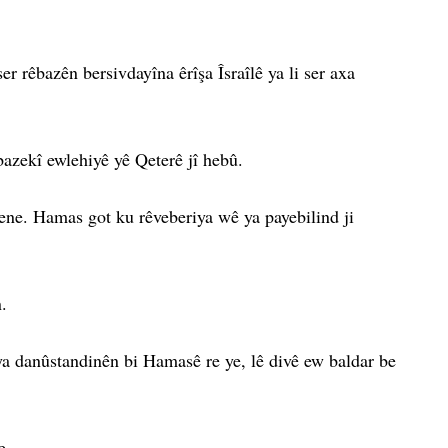
r rêbazên bersivdayîna êrîşa Îsraîlê ya li ser axa
bazekî ewlehiyê yê Qeterê jî hebû.
hene. Hamas got ku rêveberiya wê ya payebilind ji
.
a danûstandinên bi Hamasê re ye, lê divê ew baldar be
e.