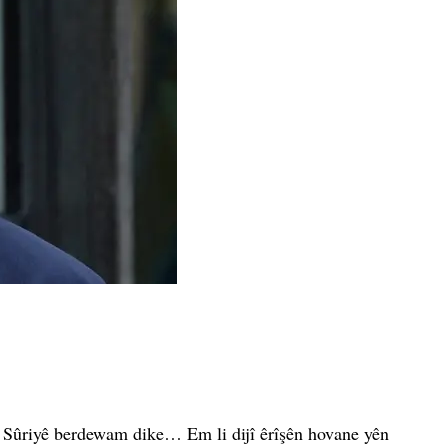
jî Sûriyê berdewam dike… Em li dijî êrîşên hovane yên