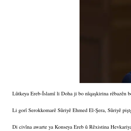
Lûtkeya Ereb-Îslamî li Doha ji bo nîqaşkirina rêbazên ber
Li gorî Serokkomarê Sûriyê Ehmed El-Şera, Sûriyê piştgiri
Di civîna awarte ya Konseya Ereb û Rêxistina Hevkariya 