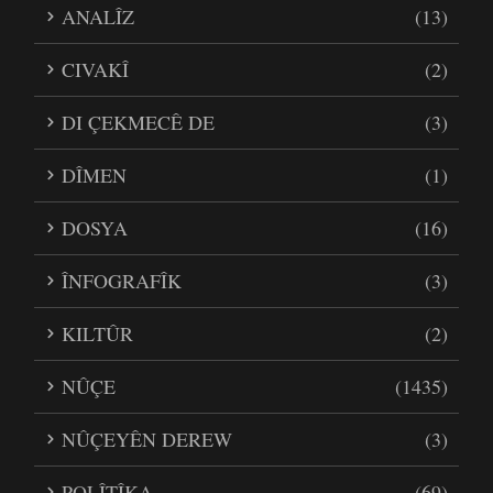
ANALÎZ
(13)
CIVAKÎ
(2)
DI ÇEKMECÊ DE
(3)
DÎMEN
(1)
DOSYA
(16)
ÎNFOGRAFÎK
(3)
KILTÛR
(2)
NÛÇE
(1435)
NÛÇEYÊN DEREW
(3)
POLÎTÎKA
(69)