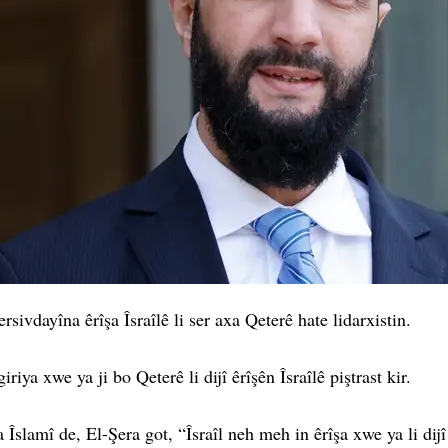
sivdayîna êrîşa Îsraîlê li ser axa Qeterê hate lidarxistin.
ya xwe ya ji bo Qeterê li dijî êrîşên Îsraîlê piştrast kir.
Îslamî de, El-Şera got, “Îsraîl neh meh in êrîşa xwe ya li di