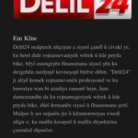
Em Kîne
Delil24 malperek nûçeyan a siyasî çandî û civakî ye,
ku hewl dide rojnamevaniyek wêrek û kûr peyda
bike, bêyî astengiyên fînansmana siyasî yên ku
dezgehên medyayê kevneşopî birêve dibin. "Delil24"
ji aliyê komek rojnamevanên profesyonel ve ku
baweriya wan bi azadiya ramanê heye, hate
damezrandin da ku rojnamegeriyek wêrek û kûr
peyda bike, dûrî fermanên siyasî û fînansmana şertî.
Malper li ser mijarên jin û kêmneteweyan xwedî
alîgir e, ku mafên kesayetî û mafên diyarkirina
çarenûsê diparêze.