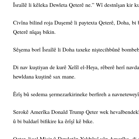
Îsraîlê li kêleka Dewleta Qeterê ne.” Wî destnîşan kir k
Civîna bilind roja Duşemê li paytexta Qeterê, Doha, bi b
Qeterê nîqaş bikin.
Sêşema borî Îsraîlê li Doha taxeke niştecihbûnê bombeba
Di nav kuştiyan de kurê Xelîl el-Heya, rêberê herî navd
hewldana kuştinê sax mane.
Êrîş bû sedema şermezarkirineke berfireh a navneteweyî
Serokê Amerîka Donald Trump Qeter wek hevalbendekî gi
û bi baldarî bifikire ka êrîşî kê bike.
Qeter, ligel Misir û Dewletên Yekbûyî yên Amerîka, di 