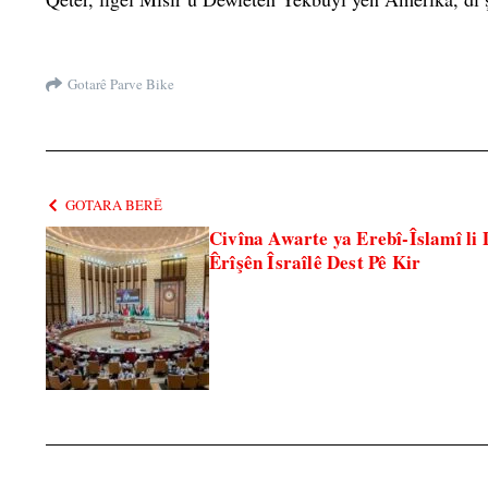
Gotarê Parve Bike
GOTARA BERÊ
Civîna Awarte ya Erebî-Îslamî li 
Êrîşên Îsraîlê Dest Pê Kir