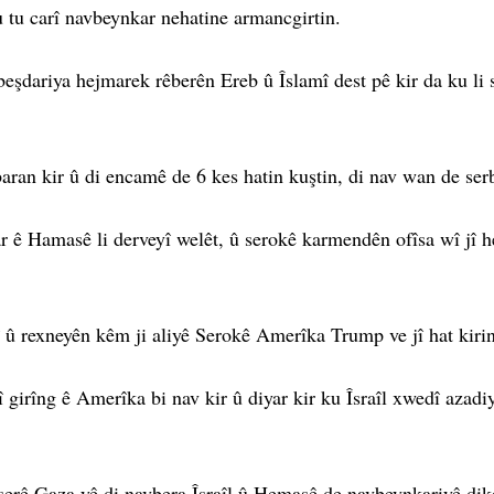
u tu carî navbeynkar nehatine armancgirtin.
eşdariya hejmarek rêberên Ereb û Îslamî dest pê kir da ku li se
ran kir û di encamê de 6 kes hatin kuştin, di nav wan de ser
ar ê Hamasê li derveyî welêt, û serokê karmendên ofîsa wî jî 
 û rexneyên kêm ji aliyê Serokê Amerîka Trump ve jî hat kirin
rîng ê Amerîka bi nav kir û diyar kir ku Îsraîl xwedî azadiy
şerê Gaza yê di navbera Îsraîl û Hemasê de navbeynkariyê dik