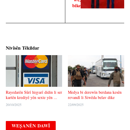
bike
Nivîsên Têkildar
Medya bi derewîn berdana kesên
Rayedarên Sûrî hişyarî didin li ser
revandî li Siwêda belav dike
kartên krediyê yên sexte yên ...
22/09/2025
20/10/2025
WEȘANÊN DAWÎ