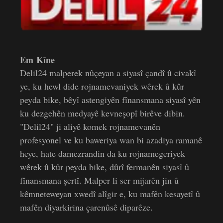
Em Kîne
Delil24 malperek nûçeyan a siyasî çandî û civakî
ye, ku hewl dide rojnamevaniyek wêrek û kûr
peyda bike, bêyî astengiyên fînansmana siyasî yên
ku dezgehên medyayê kevneşopî birêve dibin.
"Delil24" ji aliyê komek rojnamevanên
profesyonel ve ku baweriya wan bi azadiya ramanê
heye, hate damezrandin da ku rojnamegeriyek
wêrek û kûr peyda bike, dûrî fermanên siyasî û
fînansmana şertî. Malper li ser mijarên jin û
kêmneteweyan xwedî alîgir e, ku mafên kesayetî û
mafên diyarkirina çarenûsê diparêze.