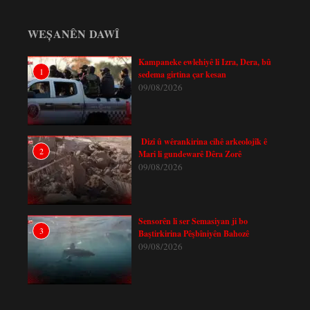
WEȘANÊN DAWÎ
Kampaneke ewlehiyê li Izra, Dera, bû
1
sedema girtina çar kesan
09/08/2026
Dizî û wêrankirina cihê arkeolojîk ê
2
Mari li gundewarê Dêra Zorê
09/08/2026
Sensorên li ser Semasiyan ji bo
3
Baştirkirina Pêşbîniyên Bahozê
09/08/2026