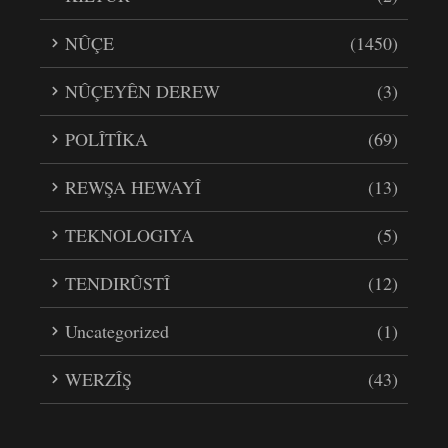
NÛÇE
(1450)
NÛÇEYÊN DEREW
(3)
POLÎTÎKA
(69)
REWŞA HEWAYÎ
(13)
TEKNOLOGIYA
(5)
TENDIRÛSTÎ
(12)
Uncategorized
(1)
WERZÎŞ
(43)