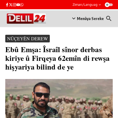
Skip to content
Ziman/Languag
Menûya Sereke
NÛÇEYÊN DEREW
Ebû Emşa: Îsraîl sînor derbas
kiriye û Firqeya 62emîn di rewşa
hişyariya bilind de ye