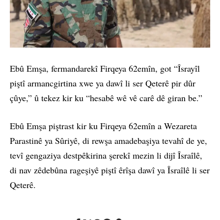
Ebû Emşa, fermandarekî Firqeya 62emîn, got “Îsrayîl
piştî armancgirtina xwe ya dawî li ser Qeterê pir dûr
çûye,” û tekez kir ku “hesabê wê vê carê dê giran be.”
Ebû Emşa piştrast kir ku Firqeya 62emîn a Wezareta
Parastinê ya Sûriyê, di rewşa amadebaşiya tevahî de ye,
tevî gengaziya destpêkirina şerekî mezin li dijî Îsraîlê,
di nav zêdebûna rageşiyê piştî êrîşa dawî ya Îsraîlê li ser
Qeterê.