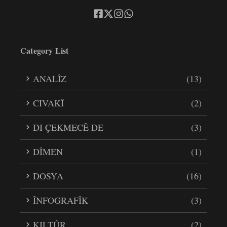
Category List
ANALÎZ
(13)
CIVAKÎ
(2)
DI ÇEKMECÊ DE
(3)
DÎMEN
(1)
DOSYA
(16)
ÎNFOGRAFÎK
(3)
KILTÛR
(2)