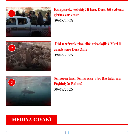
Kampaneke ewlehiyê li Izra, Dera, bû sedema
1
girtina çar kesan
09/08/2026
Dizî û wêrankirina cihê arkeolojîk ê Mari li
2
gundewarê Dêra Zorê
09/08/2026
Sensorên li ser Semasiyan ji bo Baştirkirina
3
Pêşbîniyên Bahozê
09/08/2026
MEDIYA CIVAKÎ