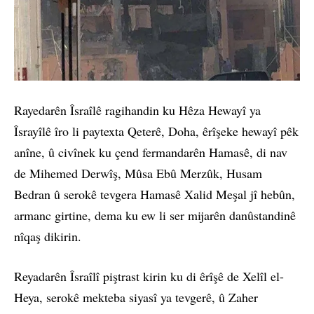
Rayedarên Îsraîlê ragihandin ku Hêza Hewayî ya
Îsrayîlê îro li paytexta Qeterê, Doha, êrîşeke hewayî pêk
anîne, û civînek ku çend fermandarên Hamasê, di nav
de Mihemed Derwîş, Mûsa Ebû Merzûk, Husam
Bedran û serokê tevgera Hamasê Xalid Meşal jî hebûn,
armanc girtine, dema ku ew li ser mijarên danûstandinê
nîqaş dikirin.
Reyadarên Îsraîlî piştrast kirin ku di êrîşê de Xelîl el-
Heya, serokê mekteba siyasî ya tevgerê, û Zaher