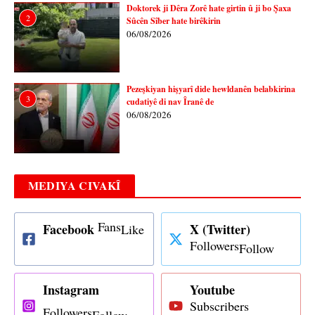
Doktorek ji Dêra Zorê hate girtin û ji bo Şaxa
2
Sûcên Sîber hate birêkirin
06/08/2026
Pezeşkiyan hişyarî dide hewldanên belabkirina
3
cudatiyê di nav Îranê de
06/08/2026
MEDIYA CIVAKÎ
Fans
Facebook
X (Twitter)
Like
Followers
Follow
Instagram
Youtube
Subscribers
Followers