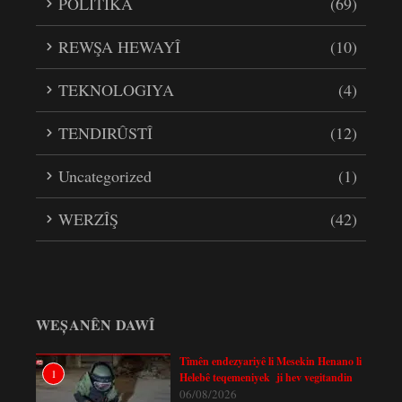
POLÎTÎKA
(69)
REWŞA HEWAYÎ
(10)
TEKNOLOGIYA
(4)
TENDIRÛSTÎ
(12)
Uncategorized
(1)
WERZÎŞ
(42)
WEȘANÊN DAWÎ
Tîmên endezyariyê li Mesekin Henano li
1
Helebê teqemeniyek ji hev vegitandin
06/08/2026