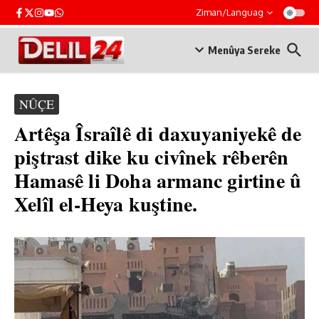
Skip to content
Ziman/Languag
Menûya Sereke
NÛÇE
Artêşa Îsraîlê di daxuyaniyekê de
piştrast dike ku civînek rêberên
Hamasê li Doha armanc girtine û
Xelîl el-Heya kuştine.