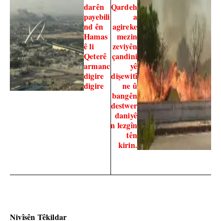
darên
Qardeh
payebili
a
nd ên
agireke
Hamas
mezin
ê li
zeviyên
Qeterê
çandini
armanc
yê
digire
dişewitî
digire
ne û
bangên
destwer
daniyê
n lezgîn
tên
kirin.
Nivîsên Têkildar