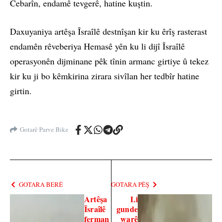
Cebarîn, endamê tevgerê, hatine kuştin.
Daxuyaniya artêşa Îsraîlê destnîşan kir ku êrîş rasterast
endamên rêveberiya Hemasê yên ku li dijî Îsraîlê
operasyonên dijminane pêk tînin armanc girtiye û tekez
kir ku ji bo kêmkirina zirara sivîlan her tedbîr hatine
girtin.
Gotarê Parve Bike
GOTARA BERÊ
GOTARA PÊŞ
Artêşa
Li
Îsraîlê
gunde
ferman
warê