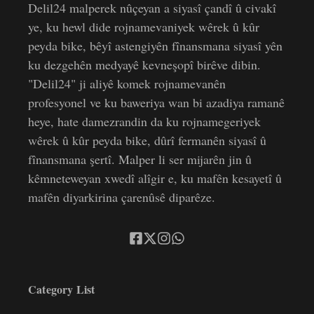
Delil24 malperek nûçeyan a siyasî çandî û civakî
ye, ku hewl dide rojnamevaniyek wêrek û kûr
peyda bike, bêyî astengiyên fînansmana siyasî yên
ku dezgehên medyayê kevneşopî birêve dibin.
"Delil24" ji aliyê komek rojnamevanên
profesyonel ve ku baweriya wan bi azadiya ramanê
heye, hate damezrandin da ku rojnamegeriyek
wêrek û kûr peyda bike, dûrî fermanên siyasî û
fînansmana şertî. Malper li ser mijarên jin û
kêmneteweyan xwedî alîgir e, ku mafên kesayetî û
mafên diyarkirina çarenûsê diparêze.
Category List