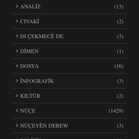
ANALÎZ
(13)
CIVAKÎ
(2)
DI ÇEKMECÊ DE
(3)
DÎMEN
(1)
DOSYA
(16)
ÎNFOGRAFÎK
(3)
KILTÛR
(2)
NÛÇE
(1429)
NÛÇEYÊN DEREW
(3)