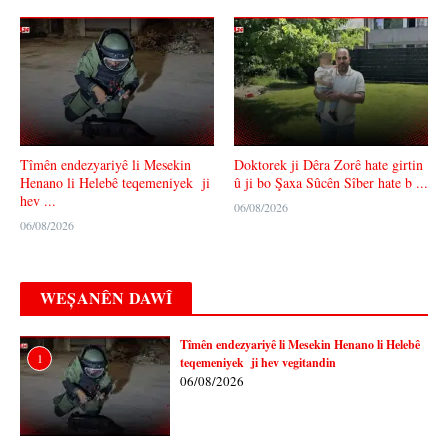
Tîmên endezyariyê li Mesekin
Doktorek ji Dêra Zorê hate girtin
Henano li Helebê teqemeniyek ji
û ji bo Şaxa Sûcên Sîber hate b ...
hev ...
06/08/2026
06/08/2026
WEȘANÊN DAWÎ
Tîmên endezyariyê li Mesekin Henano li Helebê
1
teqemeniyek ji hev vegitandin
06/08/2026