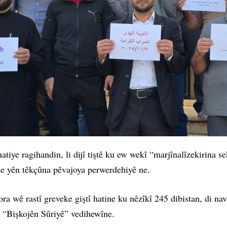
iye ragihandin, li dijî tiştê ku ew wekî “marjînalîzekirina s
e yên têkçûna pêvajoya perwerdehiyê ne.
a wê rastî greveke giştî hatine ku nêzîkî 245 dibistan, di nav
 “Bişkojên Sûriyê” vedihewîne.