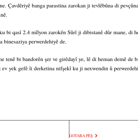
e. Çavdêriyê banga parastina zarokan ji tevlêbûna di pevçûna
inê.
u bi qasî 2.4 mîlyon zarokên Sûrî ji dibistanê dûr mane, di 
na binesaziya perwerdehiyê de.
 ne tenê bi bandorên şer ve girêdayî ye, lê di heman demê de 
u ev yek gefê li derketina nifşekî ku ji nexwendin û perwerdeh
GOTARA PÊŞ