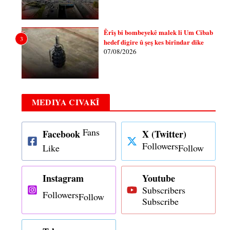
Êrîş bi bombeyekê malek li Um Cibab
3
hedef digire û şeş kes birîndar dike
07/08/2026
MEDIYA CIVAKÎ
Fans
Facebook
X (Twitter)
Followers
Like
Follow
Instagram
Youtube
Subscribers
Followers
Follow
Subscribe