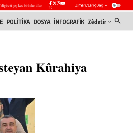
Ziman/Languag
 û şeş kes birîndar dike
Hêzên Îsraîlî destwerdaneke nû li gundewarê rojavayê Derayê pêk 
E
POLÎTÎKA
DOSYA
ÎNFOGRAFÎK
Zêdetir
steyan Kûrahiya