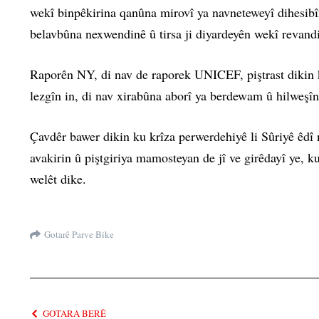
wekî binpêkirina qanûna mirovî ya navneteweyî dihesibîn
belavbûna nexwendinê û tirsa ji diyardeyên wekî revand
Raporên NY, di nav de raporek UNICEF, piştrast dikin k
lezgîn in, di nav xirabûna aborî ya berdewam û hilweşî
Çavdêr bawer dikin ku krîza perwerdehiyê li Sûriyê êdî
avakirin û piştgiriya mamosteyan de jî ve girêdayî ye, k
welêt dike.
Gotarê Parve Bike
GOTARA BERÊ