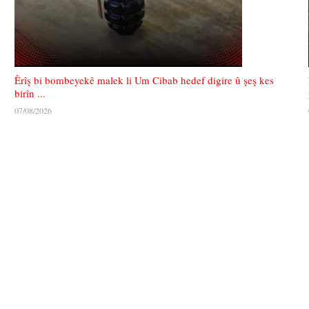
Êrîş bi bombeyekê malek li Um Cibab hedef digire û şeş kes
birîn ...
07/08/2026