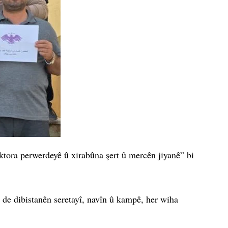
ektora perwerdeyê û xirabûna şert û mercên jiyanê” bi
 de dibistanên seretayî, navîn û kampê, her wiha