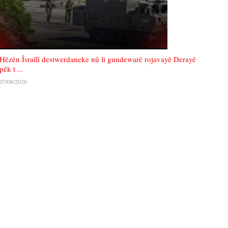
Hêzên Îsraîlî destwerdaneke nû li gundewarê rojavayê Derayê
pêk t ...
07/08/2026