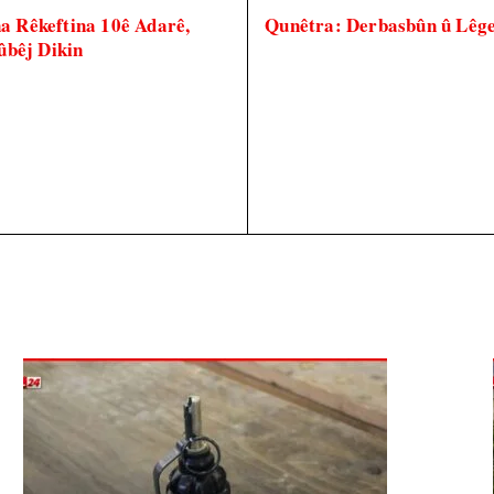
na Rêkeftina 10ê Adarê,
Qunêtra: Derbasbûn û Lêger
ûbêj Dikin