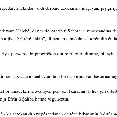
a rayedarên têkildar ve di derbarê zêdekirina mûçeyan, piştg
ewarê Helebê, di nav de Atarib û Sahara, jî rawestandina ders
êm a jiyanê jî têrê nakin”, di heman demê de sektorên din ên
iyê, perwerde bi pirsgirêkên din re rû bi rû dimîne, bi tayb
 di nav daxwazên dêûbavan de ji bo naskirina van bawernamey
st bi amadekirina avahiyên pêşwext (karavan) li hewşên dibist
ên ji Efrîn û Şahba hatine veguheztin.
n ku zarokan di xwepêşandanan de têne bikar anîn û dirûşmeyên