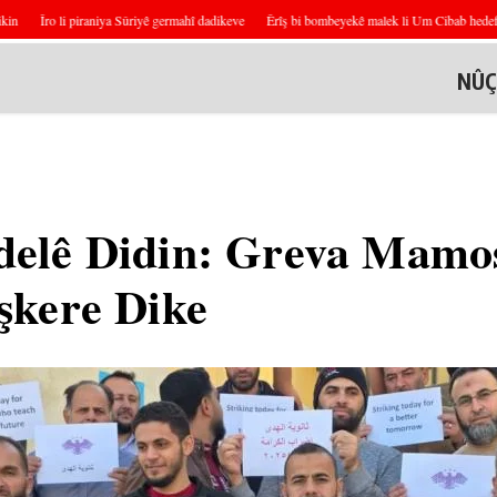
Îro li piraniya Sûriyê germahî dadikeve
Êrîş bi bombeyekê malek li Um Cibab hedef digire
NÛÇ
delê Didin: Greva Mamo
şkere Dike