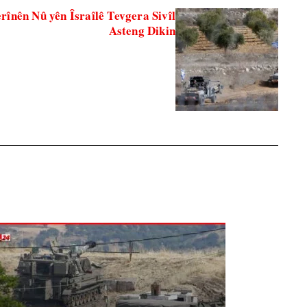
înên Nû yên Îsraîlê Tevgera Sivîl
Asteng Dikin