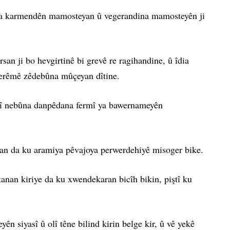
iriya karmendên mamosteyan û vegerandina mamosteyên ji
an ji bo hevgirtinê bi grevê re ragihandine, û îdia
 herêmê zêdebûna mûçeyan dîtine.
etî nebûna danpêdana fermî ya bawernameyên
an da ku aramiya pêvajoya perwerdehiyê misoger bike.
anan kiriye da ku xwendekaran bicîh bikin, piştî ku
 siyasî û olî têne bilind kirin belge kir, û vê yekê