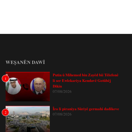
WEȘANÊN DAWÎ
Putin û Mihemed bin Zayêd bii Têlefonê
1
li ser Ewlekariya Kendavê Gotûbêj
Dikin
07/08/2026
Îro li piraniya Sûriyê germahî dadikeve
2
07/08/2026