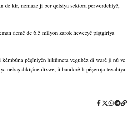
n de kir, nemaze ji ber qelsiya sektora perwerdehiyê,
heman demê de 6.5 mîlyon zarok hewceyê piştgiriya
bi kêmbûna pêşîniyên hikûmeta veguhêz di warê ji nû ve
iya nebaş dikişîne dixwe, û bandorê li pêşeroja tevahiya