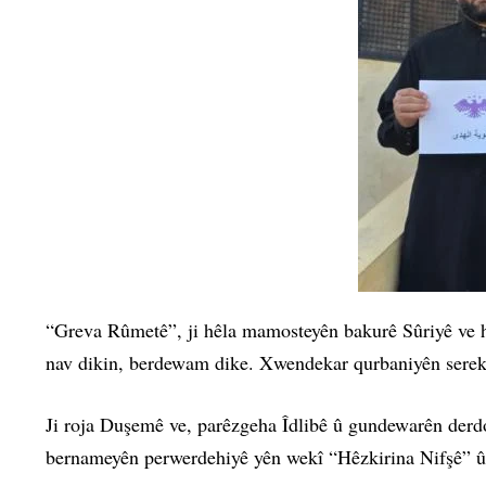
“Greva Rûmetê”, ji hêla mamosteyên bakurê Sûriyê ve hat
nav dikin, berdewam dike. Xwendekar qurbaniyên serek
Ji roja Duşemê ve, parêzgeha Îdlibê û gundewarên derdor
bernameyên perwerdehiyê yên wekî “Hêzkirina Nifşê” û