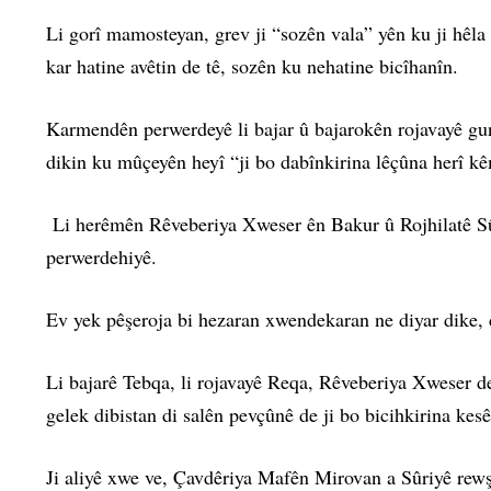
Li gorî mamosteyan, grev ji “sozên vala” yên ku ji hêl
kar hatine avêtin de tê, sozên ku nehatine bicîhanîn.
Karmendên perwerdeyê li bajar û bajarokên rojavayê gund
dikin ku mûçeyên heyî “ji bo dabînkirina lêçûna herî k
Li herêmên Rêveberiya Xweser ên Bakur û Rojhilatê Sûr
perwerdehiyê.
Ev yek pêşeroja bi hezaran xwendekaran ne diyar dike,
Li bajarê Tebqa, li rojavayê Reqa, Rêveberiya Xweser de
gelek dibistan di salên pevçûnê de ji bo bicihkirina kes
Ji aliyê xwe ve, Çavdêriya Mafên Mirovan a Sûriyê rewşê