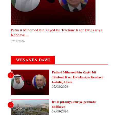
Putin û Mihemed bin Zayêd bii Têlefonê li ser Ewlekariya
Kendavê ...
07/08/2026
WEȘANÊN DAWÎ
Putin û Mihemed bin Zayêd bii
1
Têlefonê li ser Ewlekariya Kendavê
Gotûbêj Dikin
07/08/2026
Îro li piraniya Sûriyê germahî
2
dadikeve
07/08/2026