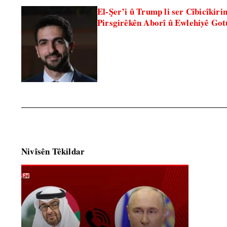
El-Şer’i û Trump li ser Cîbicîkiri
Pirsgirêkên Aborî û Ewlehiyê Got
Nivîsên Têkildar