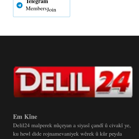
Telegram
Members
Join
Em Kîne
Delil24 malperek nûçeyan a siyasî çandî û civakî ye,
ku hewl dide rojnamevaniyek wêrek û kûr peyda