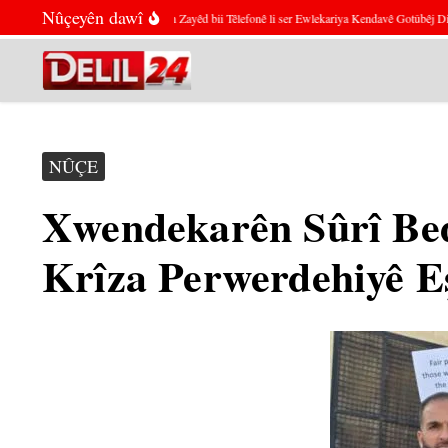
Skip to content
Nûçeyên dawî
Putin û Mihemed bin Zayêd bii Têlefonê li ser Ewlekariya Kendavê Gotûbêj Dikin
NÛÇE
Xwendekarên Sûrî Be
Krîza Perwerdehiyê E