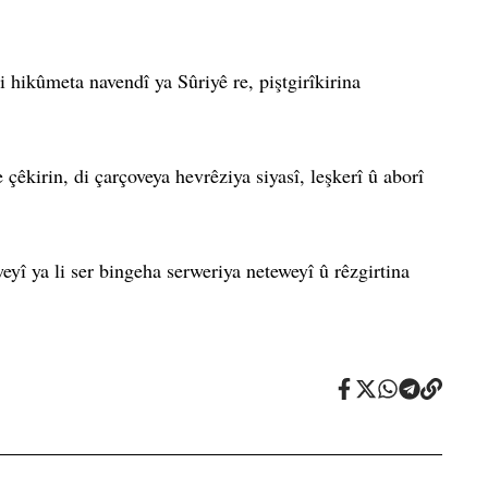
i hikûmeta navendî ya Sûriyê re, piştgirîkirina
çêkirin, di çarçoveya hevrêziya siyasî, leşkerî û aborî
yî ya li ser bingeha serweriya neteweyî û rêzgirtina