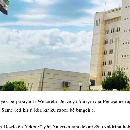
iyek berpirsiyar li Wezareta Derve ya Sûriyê roja Pêncşemê r
 Şamê red kir û îdia kir ku rapor bê bingeh e.
tin Dewletên Yekbûyî yên Amerîka amadekariyên avakirina hebû