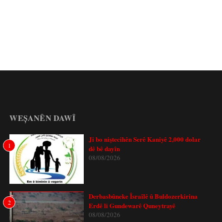
WEȘANÊN DAWÎ
Ji bo niştecihên Serê Kaniyê 2,000 dolar
1
dê bê dayîn
08/08/2026
Derbasbûneke Îsraîlê û Buldozerkirina
2
Erdê li Gundewarê Quneytrayê
08/08/2026