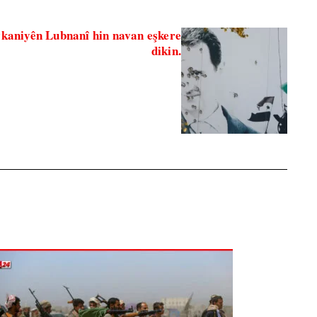
vkaniyên Lubnanî hin navan eşkere
dikin.