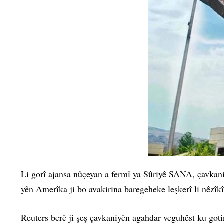
Li gorî ajansa nûçeyan a fermî ya Sûriyê SANA, çavkan
yên Amerîka ji bo avakirina baregeheke leşkerî li nêzîkî
Reuters berê ji şeş çavkaniyên agahdar veguhêst ku go