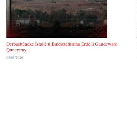
Derbasbûneke Îsraîlê û Buldozerkirina Erdê li Gundewarê
Quneytray ...
08/08/2026