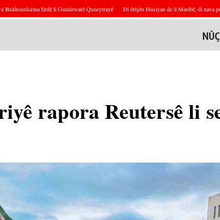
ldozerkirina Erdê li Gundewarê Quneytrayê
Di êrîşên Hûsiyan de li Maribê, di nava pevçûn
NÛÇ
iyê rapora Reutersê li 