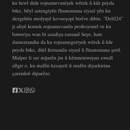
ku hewl dide rojnamevaniyek wêrek û kûr peyda
bike, bêyî astengiyên fînansmana siyasî yên ku
dezgehên medyayê kevneşopî birêve dibin. "Delil24"
ji aliyê komek rojnamevanên profesyonel ve ku
baweriya wan bi azadiya ramanê heye, hate
damezrandin da ku rojnamegeriyek wêrek û kûr
peyda bike, dûrî fermanên siyasî û fînansmana şertî.
Malper li ser mijarên jin û kêmneteweyan xwedî
alîgir e, ku mafên kesayetî û mafên diyarkirina
çarenûsê diparêze.