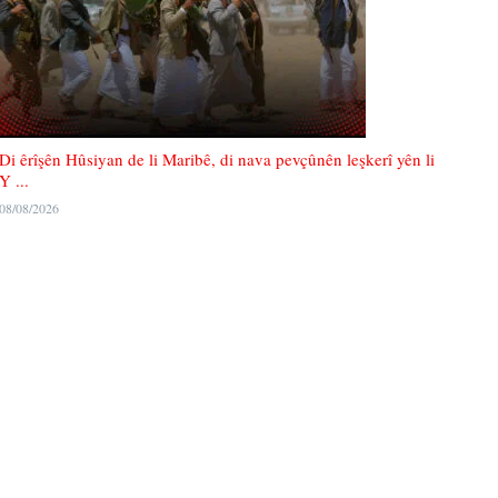
Di êrîşên Hûsiyan de li Maribê, di nava pevçûnên leşkerî yên li
Y ...
08/08/2026