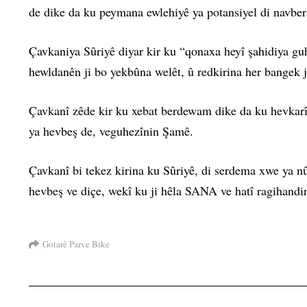
de dike da ku peymana ewlehiyê ya potansiyel di navber
Çavkaniya Sûriyê diyar kir ku “qonaxa heyî şahidiya guhe
hewldanên ji bo yekbûna welêt, û redkirina her bangek j
Çavkanî zêde kir ku xebat berdewam dike da ku hevkarî û 
ya hevbeş de, veguhezînin Şamê.
Çavkanî bi tekez kirina ku Sûriyê, di serdema xwe ya nû 
hevbeş ve diçe, wekî ku ji hêla SANA ve hatî ragihandi
Gotarê Parve Bike