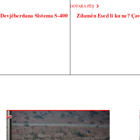
GOTARA PÊŞ
 Devjêberdana Sîstema S-400
Zilamên Esed li ku ne? Ça