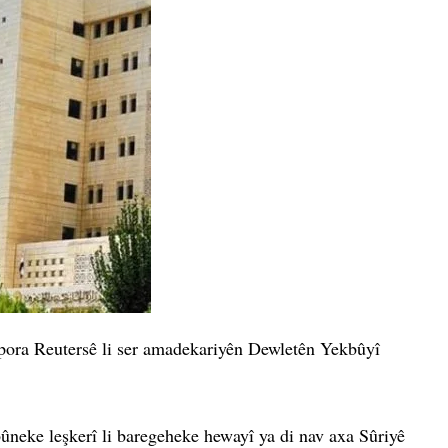
apora Reutersê li ser amadekariyên Dewletên Yekbûyî
neke leşkerî li baregeheke hewayî ya di nav axa Sûriyê