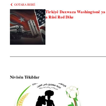
GOTARA BERÊ
Tirkiyê Daxwaza Washingtonê ya
a Rûsî Red Dike
Nivîsên Têkildar