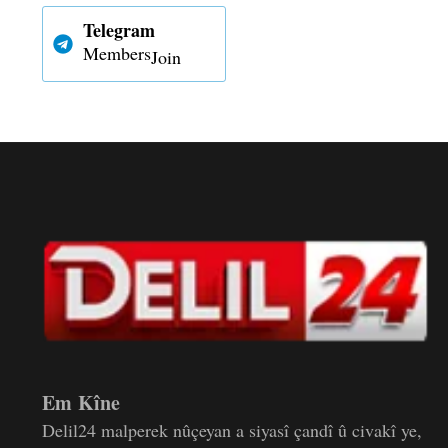
Telegram
Members
Join
Em Kîne
Delil24 malperek nûçeyan a siyasî çandî û civakî ye,