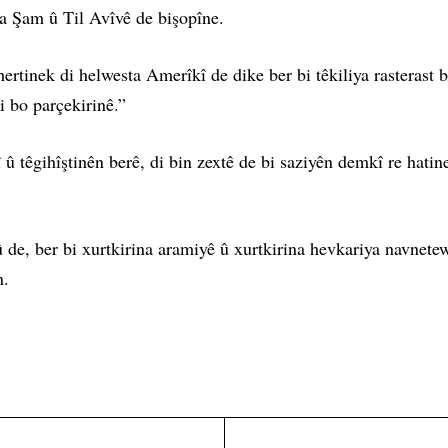
a Şam û Til Avîvê de bişopîne.
rtinek di helwesta Amerîkî de dike ber bi têkiliya rasterast b
i bo parçekirinê.”
têgihîştinên berê, di bin zextê de bi saziyên demkî re hatine 
de, ber bi xurtkirina aramiyê û xurtkirina hevkariya navnetewe
n.