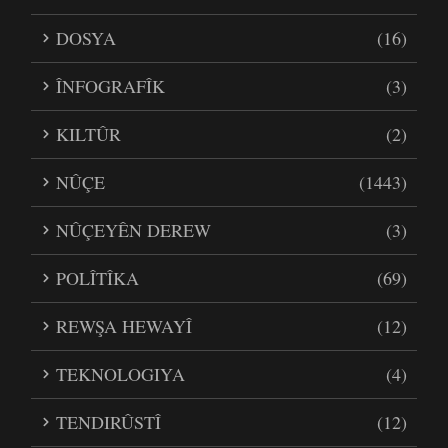
DOSYA
(16)
ÎNFOGRAFÎK
(3)
KILTÛR
(2)
NÛÇE
(1443)
NÛÇEYÊN DEREW
(3)
POLÎTÎKA
(69)
REWŞA HEWAYÎ
(12)
TEKNOLOGIYA
(4)
TENDIRÛSTÎ
(12)