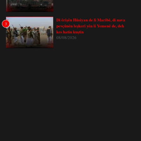
Di êrîşên Hûsiyan de li Maribê, di nava
3
pevçûnên leşkerî yên li Yemenê de, deh
kes hatin kuştin
08/08/2026