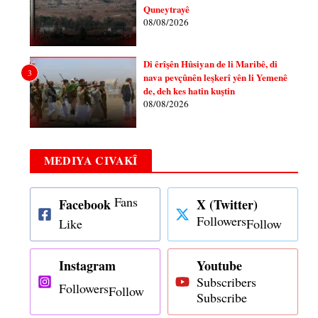
Quneytrayê
08/08/2026
Di êrîşên Hûsiyan de li Maribê, di
3
nava pevçûnên leşkerî yên li Yemenê
de, deh kes hatin kuştin
08/08/2026
MEDIYA CIVAKÎ
Fans
Facebook
X (Twitter)
Followers
Like
Follow
Instagram
Youtube
Subscribers
Followers
Follow
Subscribe