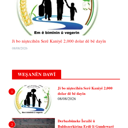
Ji bo niştecihên Serê Kaniyê 2,000 dolar dê bê dayîn
08/08/2026
WEȘANÊN DAWÎ
Ji bo niştecihên Serê Kaniyê 2,000
1
dolar dê bê dayîn
08/08/2026
Derbasbûneke Îsraîlê û
2
Buldozerkirina Erdê li Gundewarê