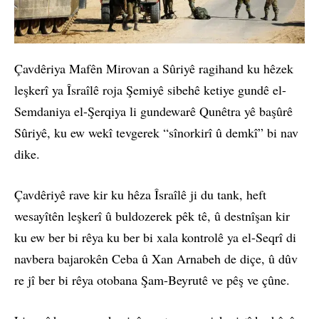
Çavdêriya Mafên Mirovan a Sûriyê ragihand ku hêzek
leşkerî ya Îsraîlê roja Şemiyê sibehê ketiye gundê el-
Semdaniya el-Şerqiya li gundewarê Qunêtra yê başûrê
Sûriyê, ku ew wekî tevgerek “sînorkirî û demkî” bi nav
dike.
Çavdêriyê rave kir ku hêza Îsraîlê ji du tank, heft
wesayîtên leşkerî û buldozerek pêk tê, û destnîşan kir
ku ew ber bi rêya ku ber bi xala kontrolê ya el-Seqrî di
navbera bajarokên Ceba û Xan Arnabeh de diçe, û dûv
re jî ber bi rêya otobana Şam-Beyrutê ve pêş ve çûne.