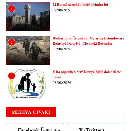
Li Humsê xortekî bi kêrê birîndar bû
1
09/08/2026
Derbasbûna Îsraîlê bo Me’ariya li Gundewarê
2
Rojavayê Derayê û Ciwanekî Revandin
09/08/2026
Ji bo niştecihên Serê Kaniyê 2,000 dolar dê bê
3
dayîn
08/08/2026
MEDIYA CIVAKÎ
Fans
Facebook
X (Twitter)
Like