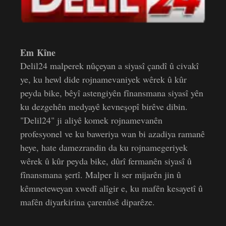
Em Kîne
Delil24 malperek nûçeyan a siyasî çandî û civakî
ye, ku hewl dide rojnamevaniyek wêrek û kûr
peyda bike, bêyî astengiyên fînansmana siyasî yên
ku dezgehên medyayê kevneşopî birêve dibin.
"Delil24" ji aliyê komek rojnamevanên
profesyonel ve ku baweriya wan bi azadiya ramanê
heye, hate damezrandin da ku rojnamegeriyek
wêrek û kûr peyda bike, dûrî fermanên siyasî û
fînansmana şertî. Malper li ser mijarên jin û
kêmneteweyan xwedî alîgir e, ku mafên kesayetî û
mafên diyarkirina çarenûsê diparêze.