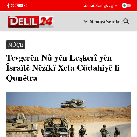
Skip to content
Ziman/Languag
Menûya Sereke
NÛÇE
Tevgerên Nû yên Leşkerî yên
Îsraîlê Nêzîkî Xeta Cûdahiyê li
Qunêtra