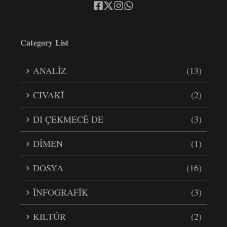
Category List
ANALÎZ
(13)
CIVAKÎ
(2)
DI ÇEKMECÊ DE
(3)
DÎMEN
(1)
DOSYA
(16)
ÎNFOGRAFÎK
(3)
KILTÛR
(2)