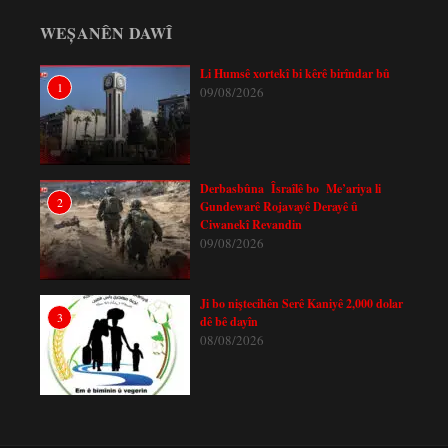
WEȘANÊN DAWÎ
Li Humsê xortekî bi kêrê birîndar bû
1
09/08/2026
Derbasbûna Îsraîlê bo Me’ariya li
2
Gundewarê Rojavayê Derayê û
Ciwanekî Revandin
09/08/2026
Ji bo niştecihên Serê Kaniyê 2,000 dolar
3
dê bê dayîn
08/08/2026