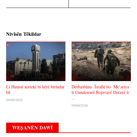
Nivîsên Têkildar
Li Humsê xortekî bi kêrê birîndar
Derbasbûna Îsraîlê bo Me’ariya
bû
li Gundewarê Rojavayê Derayê û
...
09/08/2026
09/08/2026
WEȘANÊN DAWÎ