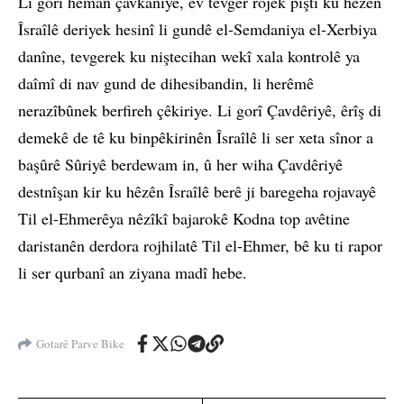
Li gorî heman çavkaniyê, ev tevger rojek piştî ku hêzên
Îsraîlê deriyek hesinî li gundê el-Semdaniya el-Xerbiya
danîne, tevgerek ku niştecihan wekî xala kontrolê ya
daîmî di nav gund de dihesibandin, li herêmê
nerazîbûnek berfireh çêkiriye. Li gorî Çavdêriyê, êrîş di
demekê de tê ku binpêkirinên Îsraîlê li ser xeta sînor a
başûrê Sûriyê berdewam in, û her wiha Çavdêriyê
destnîşan kir ku hêzên Îsraîlê berê ji baregeha rojavayê
Til el-Ehmerêya nêzîkî bajarokê Kodna top avêtine
daristanên derdora rojhilatê Til el-Ehmer, bê ku ti rapor
li ser qurbanî an ziyana madî hebe.
Gotarê Parve Bike