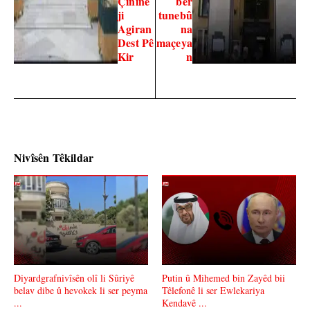
Çinînê
ber
ji
tunebû
Agiran
na
Dest Pê
maçeya
Kir
n
Nivîsên Têkildar
Diyardgrafnivîsên olî li Sûriyê
Putin û Mihemed bin Zayêd bii
belav dibe û hevokek li ser peyma
Têlefonê li ser Ewlekariya
...
Kendavê ...