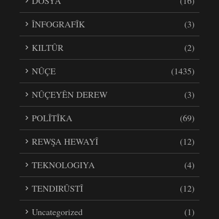
DOSYA
(16)
ÎNFOGRAFÎK
(3)
KILTÛR
(2)
NÛÇE
(1435)
NÛÇEYÊN DEREW
(3)
POLÎTÎKA
(69)
REWŞA HEWAYÎ
(12)
TEKNOLOGIYA
(4)
TENDIRÛSTÎ
(12)
Uncategorized
(1)