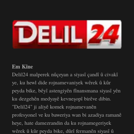
Em Kîne
Delil24 malperek nûçeyan a siyasî çandî û civakî
ye, ku hewl dide rojnamevaniyek wêrek û kûr
peyda bike, bêyî astengiyên fînansmana siyasî yên
ku dezgehên medyayê kevneşopî birêve dibin.
"Delil24" ji aliyê komek rojnamevanên
profesyonel ve ku baweriya wan bi azadiya ramanê
heye, hate damezrandin da ku rojnamegeriyek
wêrek û kûr peyda bike, dûrî fermanên siyasî û