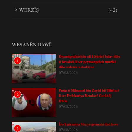
WERZÎŞ
(42)
WEȘANÊN DAWÎ
Diyardgrafnivîsên olî li Sûriyê belav dibe
1
û hevokek li ser peymangehek muzîkê
dibe sedema nakokiyan
07/08/2026
Putin û Mihemed bin Zayêd bii Têlefonê
2
li ser Ewlekariya Kendavê Gotûbêj
Dikin
07/08/2026
Îro li piraniya Sûriyê germahî dadikeve
3
07/08/2026