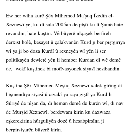
Ew her wiha kurê Şêx Mihemed Ma’şuq Îzedîn el-
Xeznewî ye, ku di sala 2005an de piştî ku li Şamê hate
revandin, hate kuştin. Vê bûyerê nîqaşek berfireh
derxist holê, kesayet û çalakvanên Kurd ji ber piştgiriya
wî ya ji bo doza Kurdî û rexneyên wî yên li ser
polîtîkayên dewletê yên li hember Kurdan di wê demê
de, wekî kuştinek bi motîvasyonek siyasî hesibandin.
Kuştina Şêx Mihemed Meşûq Xeznewî xalek girîng di
hişmendiya siyasî û civakî ya raya giştî ya Kurd li
Sûriyê de nîşan da, di heman demê de kurên wî, di nav
de Murşid Xeznewî, berdewam kirin ku daxwaza
eşkerekirina hûrguliyên dozê û hesabpirsîna ji
berpirsiyarên bûyerê kirin.