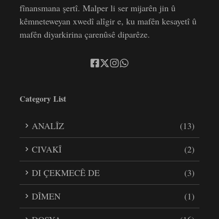
fînansmana şertî. Malper li ser mijarên jin û
kêmneteweyan xwedî alîgir e, ku mafên kesayetî û
mafên diyarkirina çarenûsê diparêze.
Category List
ANALÎZ
(13)
CIVAKÎ
(2)
DI ÇEKMECÊ DE
(3)
DÎMEN
(1)