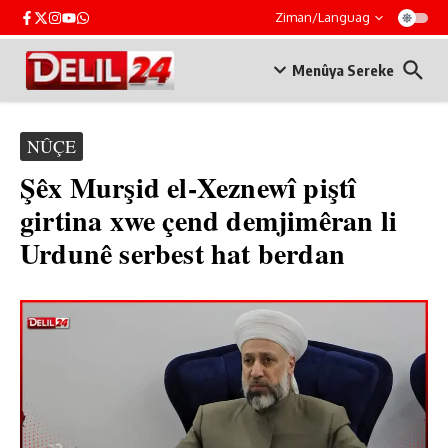
Skip to content
Ziman/Languag
Menûya Sereke
NÛÇE
Şêx Murşid el-Xeznewî piştî
girtina xwe çend demjimêran li
Urdunê serbest hat berdan