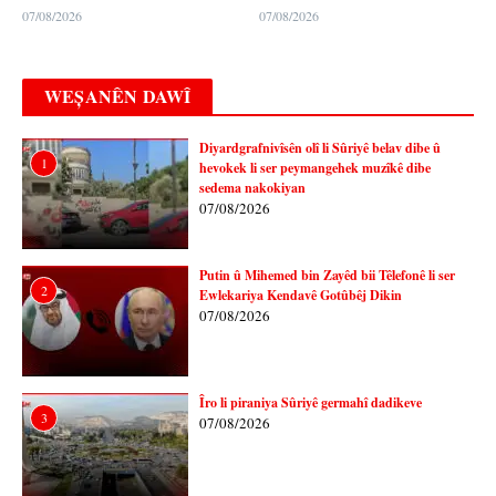
07/08/2026
07/08/2026
WEȘANÊN DAWÎ
Diyardgrafnivîsên olî li Sûriyê belav dibe û
1
hevokek li ser peymangehek muzîkê dibe
sedema nakokiyan
07/08/2026
Putin û Mihemed bin Zayêd bii Têlefonê li ser
2
Ewlekariya Kendavê Gotûbêj Dikin
07/08/2026
Îro li piraniya Sûriyê germahî dadikeve
3
07/08/2026