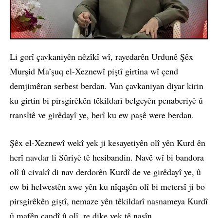
Li gorî çavkaniyên nêzîkî wî, rayedarên Urdunê Şêx
Murşid Ma’şuq el-Xeznewî piştî girtina wî çend
demjimêran serbest berdan. Van çavkaniyan diyar kirin
ku girtin bi pirsgirêkên têkildarî belgeyên penaberiyê û
transîtê ve girêdayî ye, berî ku ew paşê were berdan.
Şêx el-Xeznewî wekî yek ji kesayetiyên olî yên Kurd ên
herî navdar li Sûriyê tê hesibandin. Navê wî bi bandora
olî û civakî di nav derdorên Kurdî de ve girêdayî ye, û
ew bi helwestên xwe yên ku nîqaşên olî bi metersî ji bo
pirsgirêkên giştî, nemaze yên têkildarî nasnameya Kurdî
û mafên çandî û olî, re dike yek tê nasîn.