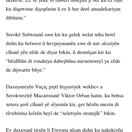
ku diqewime dişopînim û ez li her derê amadekariyan
dibînim.”
Serokê Sirbistanê rave kir ku gelek welat niha hewl
didin ku helwest û hevpeymanên xwe di nav aloziyên
cîhanî yên zêde de diyar bikin, û destnîşan kir ku
“bêalîbûn di ronahiya dabeşbûna navneteweyî ya zêde
de dijwartir bûye.”
Daxuyaniyên Vuçiç piştî hişyariyek wekhev a
Serokwezîrê Macaristanê Viktor Orban hatin, ku behsa
xetera şerê cîhanî yê sêyemîn kir, ger hêzên mezin di
rêvebirina krîzên heyî de “xeletiyên stratejîk” bikin.
Ev daxuyanî tirsên li Ewropa nîşan didin ku nakokiyên