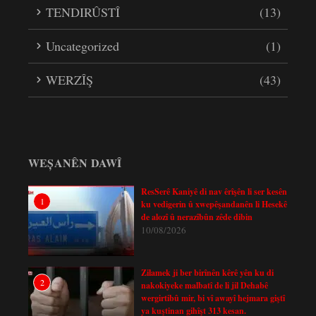
TENDIRÛSTÎ
(13)
Uncategorized
(1)
WERZÎŞ
(43)
WEȘANÊN DAWÎ
ResSerê Kaniyê di nav êrîşên li ser kesên
1
ku vedigerin û xwepêşandanên li Hesekê
de alozî û nerazîbûn zêde dibin
10/08/2026
Zilamek ji ber birînên kêrê yên ku di
2
nakokiyeke malbatî de li jil Dehabê
wergirtibû mir, bi vî awayî hejmara giştî
ya kuştinan gihîşt 313 kesan.