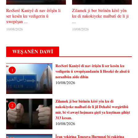
ResSerê Kaniyê di nav êrîşên li
Zilamek ji ber birînên kêrê yên
ser kesên ku vedigerin û
ku di nakokiyeke malbatî de li ji
xwepêşan ...
...
10/08/2026
10/08/2026
WEȘANÊN DAWÎ
ResSerê Kaniyê di nav êrîşên li ser kesên ku
1
vedigerin û xwepêşandanên li Hesekê de alozî û
nerazîbûn zêde dibin
10/08/2026
Zilamek ji ber birînên kêrê yên ku di
2
nakokiyeke malbatî de li jil Dehabê wergirtibû
mir, bi vî awayî hejmara giştî ya kuştinan gihîşt
313 kesan.
10/08/2026
Îran vekirina Tengava Hurmuzê bi rakirina