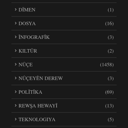
DÎMEN
(1)
DOSYA
(16)
ÎNFOGRAFÎK
(3)
KILTÛR
(2)
NÛÇE
(1458)
NÛÇEYÊN DEREW
(3)
POLÎTÎKA
(69)
REWŞA HEWAYÎ
(13)
TEKNOLOGIYA
(5)