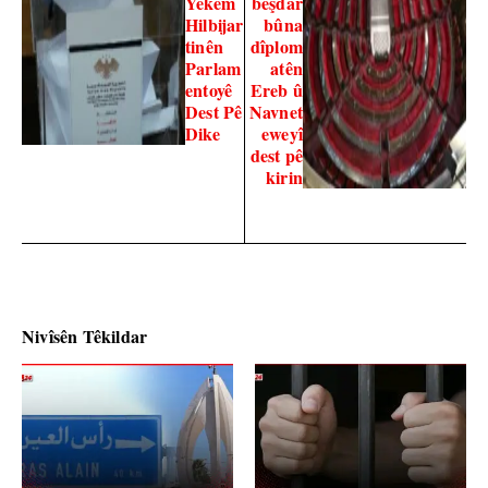
Yekem
beşdar
Hilbijar
bûna
tinên
dîplom
Parlam
atên
entoyê
Ereb û
Dest Pê
Navnet
Dike
eweyî
dest pê
kirin
Nivîsên Têkildar