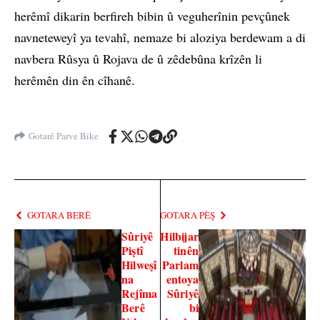
herêmî dikarin berfireh bibin û veguherînin pevçûnek
navneteweyî ya tevahî, nemaze bi aloziya berdewam a di
navbera Rûsya û Rojava de û zêdebûna krîzên li
herêmên din ên cîhanê.
Gotarê Parve Bike
GOTARA BERÊ
GOTARA PÊŞ
Sûriyê
Hilbijar
Piştî
tinên
Hilweşî
Parlam
na
entoya
Rejîma
Sûriyê
Berê
bi