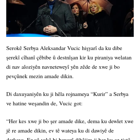
Serokê Serbya Aleksandar Vucic hişyarî da ku dibe
şerekî cîhanî çêbibe û destnîşan kir ku piraniya welatan
di nav aloziyên navneteweyî yên zêde de xwe ji bo
pevçûnek mezin amade dikin.
Di daxuyaniyên ku ji hêla rojnameya “Kurir” a Serbya
ve hatine weşandin de, Vucic got:
“Her kes xwe ji bo şer amade dike, dema ku dewlet xwe
jê re amade dikin, ev tê wateya ku di dawiyê de
derkeve. Ez vê yekê bi bawerî dibêjim ji ber ku ez tiştê