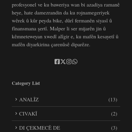
profesyonel ve ku baweriya wan bi azadiya ramanê
heye, hate damezrandin da ku rojnamegeriyek
wêrek û kûr peyda bike, dûrî fermanên siyasî û
fînansmana şertî. Malper li ser mijarên jin û
kêmneteweyan xwedî alîgir e, ku mafên kesayetî û
mafên diyarkirina çarenûsê diparêze.
Category List
ANALÎZ
(13)
CIVAKÎ
(2)
DI ÇEKMECÊ DE
(3)