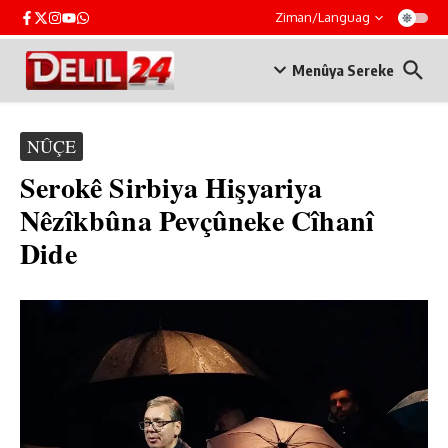
Skip to content
Ziman/Languag
Menûya Sereke
NÛÇE
Serokê Sirbiya Hişyariya
Nêzîkbûna Pevçûneke Cîhanî
Dide