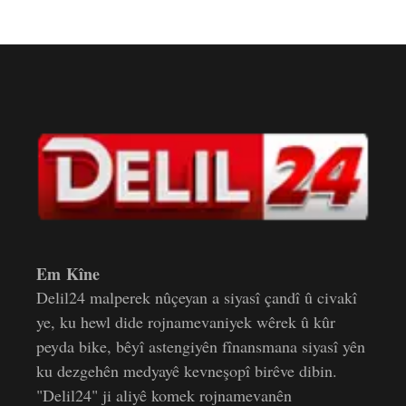
Em Kîne
Delil24 malperek nûçeyan a siyasî çandî û civakî
ye, ku hewl dide rojnamevaniyek wêrek û kûr
peyda bike, bêyî astengiyên fînansmana siyasî yên
ku dezgehên medyayê kevneşopî birêve dibin.
"Delil24" ji aliyê komek rojnamevanên