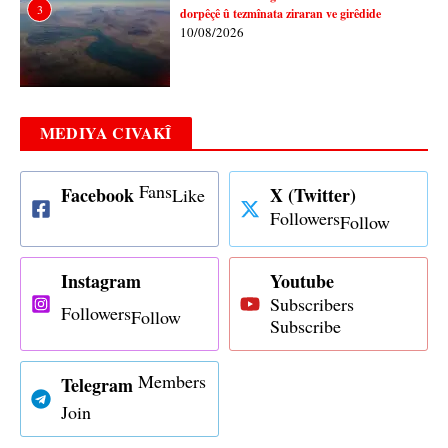
3
dorpêçê û tezmînata ziraran ve girêdide
10/08/2026
MEDIYA CIVAKÎ
Fans
Facebook
X (Twitter)
Like
Followers
Follow
Instagram
Youtube
Subscribers
Followers
Follow
Subscribe
Members
Telegram
Join