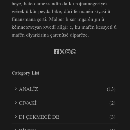
heye, hate damezrandin da ku rojnamegeriyek
wêrek û kûr peyda bike, dûrî fermanên siyasî û
fînansmana şertî. Malper li ser mijarên jin û
kêmneteweyan xwedî alîgir e, ku mafên kesayetî û
mafên diyarkirina çarenûsê diparêze.
Category List
ANALÎZ
(13)
CIVAKÎ
(2)
DI ÇEKMECÊ DE
(3)