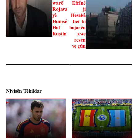
warê
Efrînê
Rojava
ji
yê
Hesekê
Humsê
ber bi
Hat
bajarên
Kuştin
xwe
resen
ve çûn
Nivîsên Têkildar