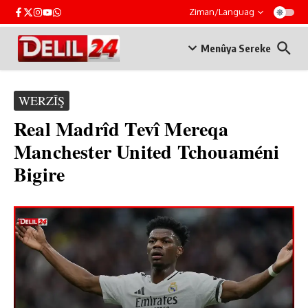
Skip to content
Ziman/Languag
Menûya Sereke
WERZÎŞ
Real Madrîd Tevî Mereqa
Manchester United Tchouaméni
Bigire