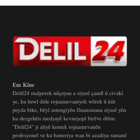
Em Kîne
Delil24 malperek nûçeyan a siyasî çandî û civakî
ye, ku hewl dide rojnamevaniyek wêrek û kûr
peyda bike, bêyî astengiyên fînansmana siyasî yên
ku dezgehên medyayê kevneşopî birêve dibin.
"Delil24" ji aliyê komek rojnamevanên
profesyonel ve ku baweriya wan bi azadiya ramanê