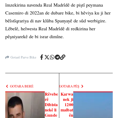
îmzekirina navenda Real Madrîdê de piştî peymana
Casemiro di 2022an de dubare bike, bi hêviya ku ji her
bêîstîqrariya di nav klûba Spanyayê de sûd werbigire.
Lêbelê, helwesta Real Madrîdê di redkirina her
pêşniyarekê de bi israr dimîne.
Gotarê Parve Bike
GOTARA BERÊ
GOTARA PÊŞ
Rêvebe
Karwa
rê
nek ji
Dibista
1200
nekê li
malbat
Gunde
ên