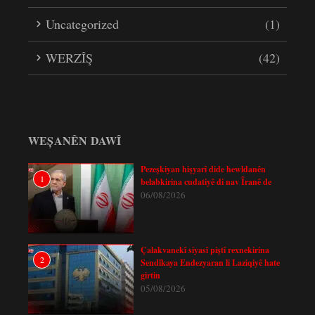
Uncategorized
(1)
WERZÎŞ
(42)
WEȘANÊN DAWÎ
Pezeşkiyan hişyarî dide hewldanên
1
belabkirina cudatiyê di nav Îranê de
06/08/2026
Çalakvanekî siyasî piştî rexnekirina
2
Sendîkaya Endezyaran li Laziqiyê hate
girtin
05/08/2026