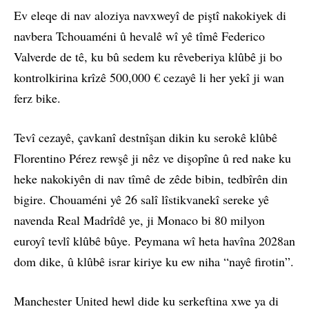
Ev eleqe di nav aloziya navxweyî de piştî nakokiyek di
navbera Tchouaméni û hevalê wî yê tîmê Federico
Valverde de tê, ku bû sedem ku rêveberiya klûbê ji bo
kontrolkirina krîzê 500,000 € cezayê li her yekî ji wan
ferz bike.
Tevî cezayê, çavkanî destnîşan dikin ku serokê klûbê
Florentino Pérez rewşê ji nêz ve dişopîne û red nake ku
heke nakokiyên di nav tîmê de zêde bibin, tedbîrên din
bigire. Chouaméni yê 26 salî lîstikvanekî sereke yê
navenda Real Madrîdê ye, ji Monaco bi 80 milyon
euroyî tevlî klûbê bûye. Peymana wî heta havîna 2028an
dom dike, û klûbê israr kiriye ku ew niha “nayê firotin”.
Manchester United hewl dide ku serkeftina xwe ya di