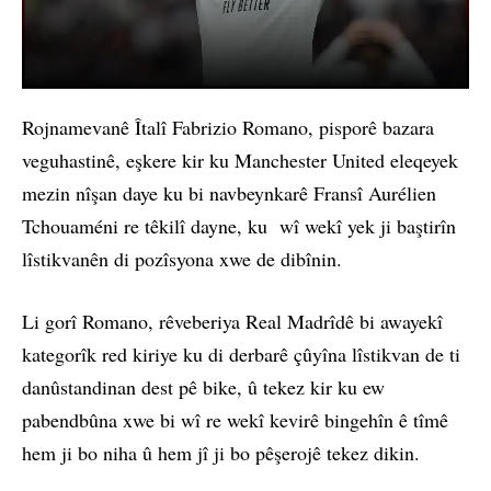
Rojnamevanê Îtalî Fabrizio Romano, pisporê bazara
veguhastinê, eşkere kir ku Manchester United eleqeyek
mezin nîşan daye ku bi navbeynkarê Fransî Aurélien
Tchouaméni re têkilî dayne, ku wî wekî yek ji baştirîn
lîstikvanên di pozîsyona xwe de dibînin.
Li gorî Romano, rêveberiya Real Madrîdê bi awayekî
kategorîk red kiriye ku di derbarê çûyîna lîstikvan de ti
danûstandinan dest pê bike, û tekez kir ku ew
pabendbûna xwe bi wî re wekî kevirê bingehîn ê tîmê
hem ji bo niha û hem jî ji bo pêşerojê tekez dikin.