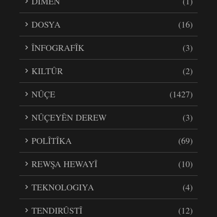
DÎMEN
(1)
DOSYA
(16)
ÎNFOGRAFÎK
(3)
KILTÛR
(2)
NÛÇE
(1427)
NÛÇEYÊN DEREW
(3)
POLÎTÎKA
(69)
REWŞA HEWAYÎ
(10)
TEKNOLOGIYA
(4)
TENDIRÛSTÎ
(12)