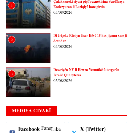
Çalakvanekî siyasî piştî rexnekirina Sendîkaya
1
Endezyaran li Laziqiyê hate girtin
05/08/2026
Di êrîşeke Rûsiya li ser Kêvê 15 kes jiyana xwe ji
2
dest dan
05/08/2026
Dewriyên NY li Hewza Yermûkê û tevgerên
3
Îsraîlê Quneytêtra
05/08/2026
MEDIYA CIVAKÎ
Fans
Facebook
X (Twitter)
Like