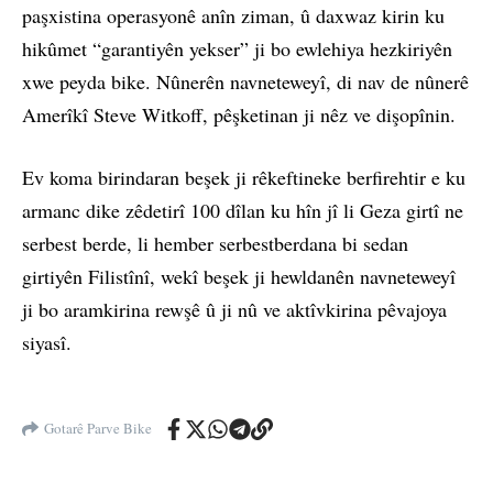
paşxistina operasyonê anîn ziman, û daxwaz kirin ku
hikûmet “garantiyên yekser” ji bo ewlehiya hezkiriyên
xwe peyda bike. Nûnerên navneteweyî, di nav de nûnerê
Amerîkî Steve Witkoff, pêşketinan ji nêz ve dişopînin.
Ev koma birindaran beşek ji rêkeftineke berfirehtir e ku
armanc dike zêdetirî 100 dîlan ku hîn jî li Geza girtî ne
serbest berde, li hember serbestberdana bi sedan
girtiyên Filistînî, wekî beşek ji hewldanên navneteweyî
ji bo aramkirina rewşê û ji nû ve aktîvkirina pêvajoya
siyasî.
Gotarê Parve Bike