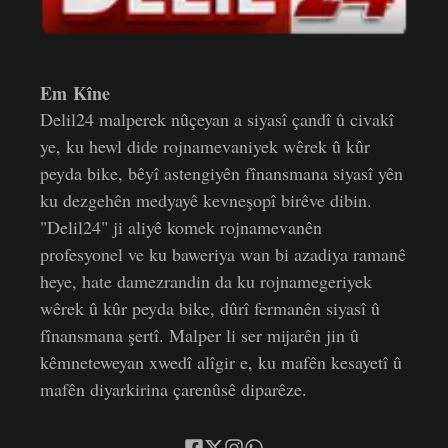
Em Kîne
Delil24 malperek nûçeyan a siyasî çandî û civakî
ye, ku hewl dide rojnamevaniyek wêrek û kûr
peyda bike, bêyî astengiyên fînansmana siyasî yên
ku dezgehên medyayê kevneşopî birêve dibin.
"Delil24" ji aliyê komek rojnamevanên
profesyonel ve ku baweriya wan bi azadiya ramanê
heye, hate damezrandin da ku rojnamegeriyek
wêrek û kûr peyda bike, dûrî fermanên siyasî û
fînansmana şertî. Malper li ser mijarên jin û
kêmneteweyan xwedî alîgir e, ku mafên kesayetî û
mafên diyarkirina çarenûsê diparêze.