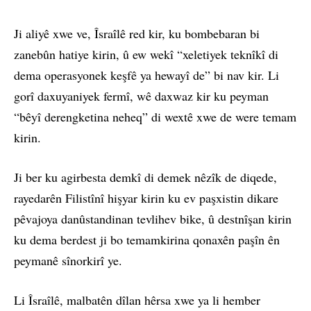
Ji aliyê xwe ve, Îsraîlê red kir, ku bombebaran bi
zanebûn hatiye kirin, û ew wekî “xeletiyek teknîkî di
dema operasyonek keşfê ya hewayî de” bi nav kir. Li
gorî daxuyaniyek fermî, wê daxwaz kir ku peyman
“bêyî derengketina neheq” di wextê xwe de were temam
kirin.
Ji ber ku agirbesta demkî di demek nêzîk de diqede,
rayedarên Filistînî hişyar kirin ku ev paşxistin dikare
pêvajoya danûstandinan tevlihev bike, û destnîşan kirin
ku dema berdest ji bo temamkirina qonaxên paşîn ên
peymanê sînorkirî ye.
Li Îsraîlê, malbatên dîlan hêrsa xwe ya li hember