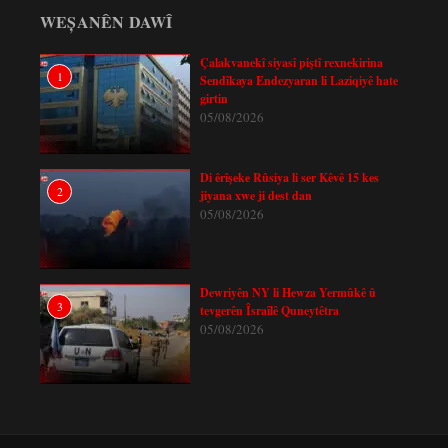
WEȘANÊN DAWÎ
Çalakvanekî siyasî piştî rexnekirina
1
Sendîkaya Endezyaran li Laziqiyê hate
girtin
05/08/2026
Di êrîşeke Rûsiya li ser Kêvê 15 kes
2
jiyana xwe ji dest dan
05/08/2026
Dewriyên NY li Hewza Yermûkê û
3
tevgerên Îsraîlê Quneytêtra
05/08/2026