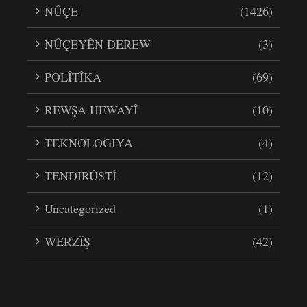
NÛÇE
(1426)
NÛÇEYÊN DEREW
(3)
POLÎTÎKA
(69)
REWŞA HEWAYÎ
(10)
TEKNOLOGIYA
(4)
TENDIRÛSTÎ
(12)
Uncategorized
(1)
WERZÎŞ
(42)