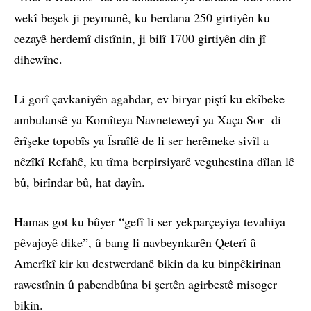
wekî beşek ji peymanê, ku berdana 250 girtiyên ku
cezayê herdemî distînin, ji bilî 1700 girtiyên din jî
dihewîne.
Li gorî çavkaniyên agahdar, ev biryar piştî ku ekîbeke
ambulansê ya Komîteya Navneteweyî ya Xaça Sor di
êrîşeke topobîs ya Îsraîlê de li ser herêmeke sivîl a
nêzîkî Refahê, ku tîma berpirsiyarê veguhestina dîlan lê
bû, birîndar bû, hat dayîn.
Hamas got ku bûyer “gefî li ser yekparçeyiya tevahiya
pêvajoyê dike”, û bang li navbeynkarên Qeterî û
Amerîkî kir ku destwerdanê bikin da ku binpêkirinan
rawestînin û pabendbûna bi şertên agirbestê misoger
bikin.