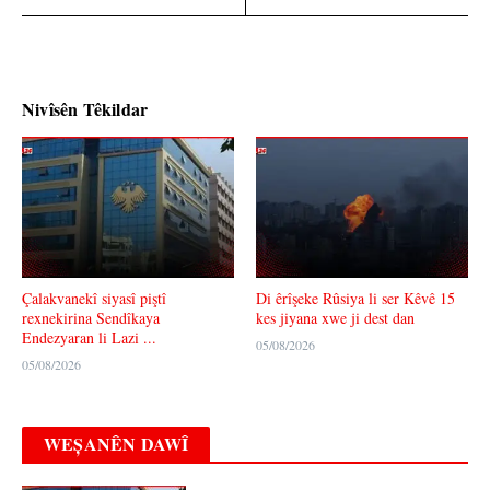
Nivîsên Têkildar
Çalakvanekî siyasî piştî
Di êrîşeke Rûsiya li ser Kêvê 15
rexnekirina Sendîkaya
kes jiyana xwe ji dest dan
Endezyaran li Lazi ...
05/08/2026
05/08/2026
WEȘANÊN DAWÎ