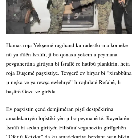
Hamas roja Yekşemê ragihand ku radestkirina komeke
nû ya dîlên Îsraîlî, ji bo qonaxa yekem a peymana
pevguhertina girtiyan bi Îsraîlê re hatibû plankirin, heta
roja Duşemê paşxistiye. Tevgerê ev biryar bi “xirabbûna
ji nişka ve ya rewşa ewlehiyê” li rojhilatê Refahê, li
başûrê Geza ve girêda.
Ev paşxistin çend demjimêran piştî destpêkirina
amadekariyên lojîstîkî yên ji bo peymanê tê. Rayedarên
Îsraîlî bi sedan girtiyên Filistînî veguheztin girtîgehên
“Ofer û Ketziot” da ku amadekariya berdana wan bikin