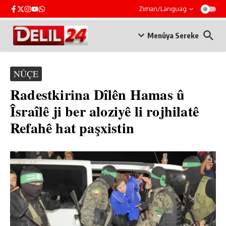
Skip to content
Ziman/Languag
Menûya Sereke
NÛÇE
Radestkirina Dîlên Hamas û
Îsraîlê ji ber aloziyê li rojhilatê
Refahê hat paşxistin