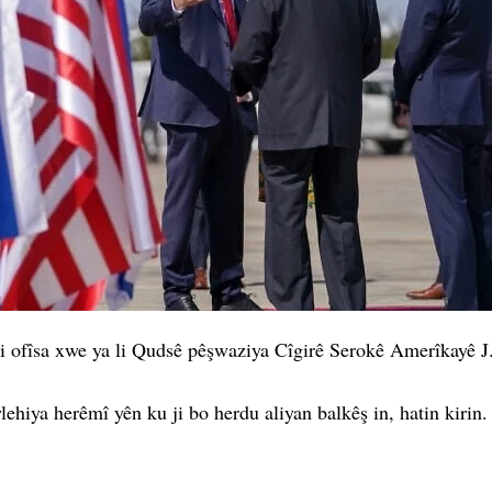
 ofîsa xwe ya li Qudsê pêşwaziya Cîgirê Serokê Amerîkayê J.
wlehiya herêmî yên ku ji bo herdu aliyan balkêş in, hatin kirin