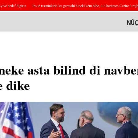
 hedef digirin
Îro tê texmînkirin ku germahî hinekî kêm bibe, û li herêmên Cezîre û rojhil
NÛÇ
eke asta bilind di navb
 dike