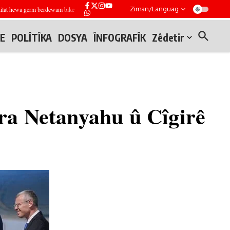
Ziman/Languag
at hewa germ berdewam bike
Tîmên endezyariyê li Mesekin Henano li Helebê teqemeniyek ji 
E
POLÎTÎKA
DOSYA
ÎNFOGRAFÎK
Zêdetir
era Netanyahu û Cîgirê