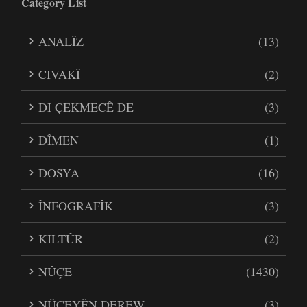
Category List
ANALÎZ
(13)
CIVAKÎ
(2)
DI ÇEKMECÊ DE
(3)
DÎMEN
(1)
DOSYA
(16)
ÎNFOGRAFÎK
(3)
KILTÛR
(2)
NÛÇE
(1430)
NÛÇEYÊN DEREW
(3)