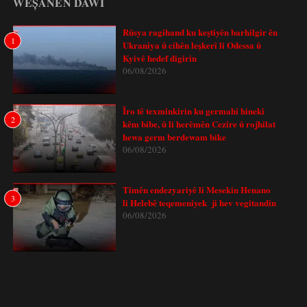
WEȘANÊN DAWÎ
Rûsya ragihand ku keştiyên barhilgir ên
1
Ukraniya û cihên leşkerî li Odessa û
Kyivê hedef digirin
06/08/2026
Îro tê texmînkirin ku germahî hinekî
2
kêm bibe, û li herêmên Cezîre û rojhilat
hewa germ berdewam bike
06/08/2026
Tîmên endezyariyê li Mesekin Henano
3
li Helebê teqemeniyek ji hev vegitandin
06/08/2026