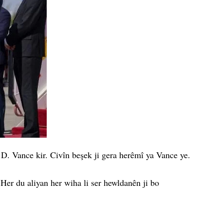
D. Vance kir. Civîn beşek ji gera herêmî ya Vance ye.
. Her du aliyan her wiha li ser hewldanên ji bo