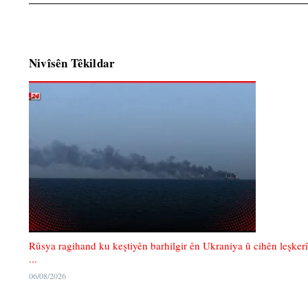
Nivîsên Têkildar
Rûsya ragihand ku keştiyên barhilgir ên Ukraniya û cihên leşkerî
...
06/08/2026