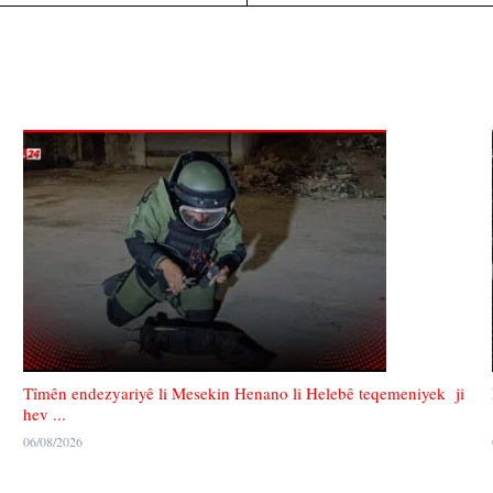
Tîmên endezyariyê li Mesekin Henano li Helebê teqemeniyek ji
hev ...
06/08/2026