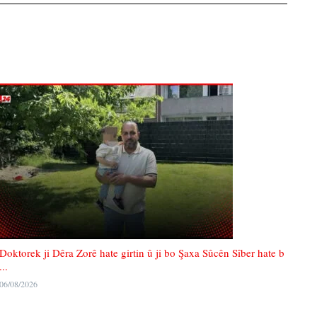
Doktorek ji Dêra Zorê hate girtin û ji bo Şaxa Sûcên Sîber hate b
...
06/08/2026