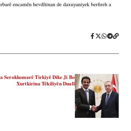
 Derbarê encamên hevdîtinan de daxuyaniyek berfireh a
a Serokkomarê Tirkiyê Dike Ji Bo
Xurtkirina Têkiliyên Dualî