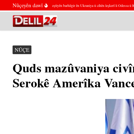
Skip to content
Nûçeyên dawî
Rûsya ragihand ku keştiyên barhilgir ên Ukraniya û cihên leşkerî li Odessa û Kyivê
NÛÇE
Quds mazûvaniya civîn
Serokê Amerîka Vance