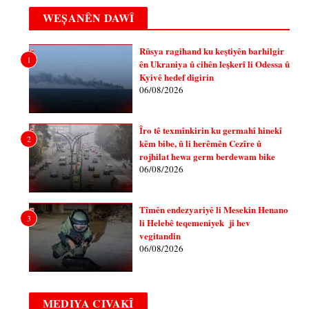
WEȘANÊN DAWÎ
Rûsya ragihand ku keştiyên barhilgir
1
ên Ukraniya û cihên leşkerî li Odessa û
Kyivê hedef digirin
06/08/2026
Îro tê texmînkirin ku germahî hinekî
2
kêm bibe, û li herêmên Cezîre û
rojhilat hewa germ berdewam bike
06/08/2026
Tîmên endezyariyê li Mesekin Henano
3
li Helebê teqemeniyek ji hev
vegitandin
06/08/2026
MEDIYA CIVAKÎ