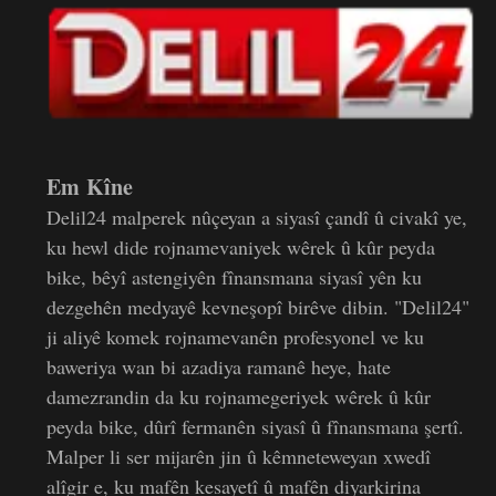
Em Kîne
Delil24 malperek nûçeyan a siyasî çandî û civakî ye,
ku hewl dide rojnamevaniyek wêrek û kûr peyda
bike, bêyî astengiyên fînansmana siyasî yên ku
dezgehên medyayê kevneşopî birêve dibin. "Delil24"
ji aliyê komek rojnamevanên profesyonel ve ku
baweriya wan bi azadiya ramanê heye, hate
damezrandin da ku rojnamegeriyek wêrek û kûr
peyda bike, dûrî fermanên siyasî û fînansmana şertî.
Malper li ser mijarên jin û kêmneteweyan xwedî
alîgir e, ku mafên kesayetî û mafên diyarkirina