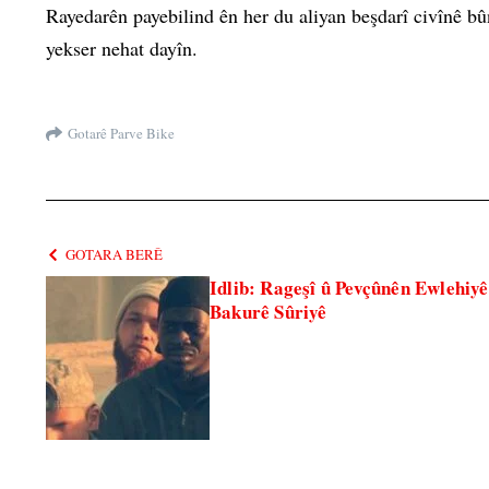
Rayedarên payebilind ên her du aliyan beşdarî civînê bû
yekser nehat dayîn.
Gotarê Parve Bike
GOTARA BERÊ
Idlib: Rageşî û Pevçûnên Ewlehiy
Bakurê Sûriyê