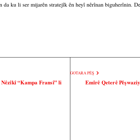
n da ku li ser mijarên stratejîk ên heyî nêrînan biguherînin.
GOTARA PÊŞ
ê Nêzîkî “Kampa Fransî” li
Emîrê Qeterê Pêşwaziy