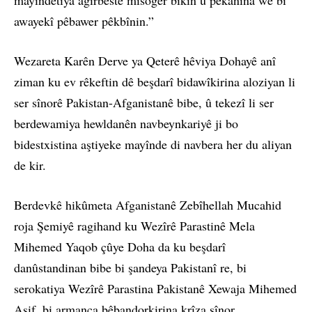
awayekî pêbawer pêkbînin.”
Wezareta Karên Derve ya Qeterê hêviya Dohayê anî
ziman ku ev rêkeftin dê beşdarî bidawîkirina aloziyan li
ser sînorê Pakistan-Afganistanê bibe, û tekezî li ser
berdewamiya hewldanên navbeynkariyê ji bo
bidestxistina aştiyeke mayînde di navbera her du aliyan
de kir.
Berdevkê hikûmeta Afganistanê Zebîhellah Mucahid
roja Şemiyê ragihand ku Wezîrê Parastinê Mela
Mihemed Yaqob çûye Doha da ku beşdarî
danûstandinan bibe bi şandeya Pakistanî re, bi
serokatiya Wezîrê Parastina Pakistanê Xewaja Mihemed
Asif, bi armanca bêbandorkirina krîza sînor.