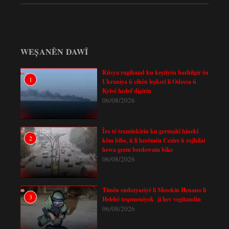
WEȘANÊN DAWÎ
Rûsya ragihand ku keştiyên barhilgir ên
1
Ukraniya û cihên leşkerî li Odessa û
Kyivê hedef digirin
06/08/2026
Îro tê texmînkirin ku germahî hinekî
2
kêm bibe, û li herêmên Cezîre û rojhilat
hewa germ berdewam bike
06/08/2026
Tîmên endezyariyê li Mesekin Henano li
3
Helebê teqemeniyek ji hev vegitandin
06/08/2026