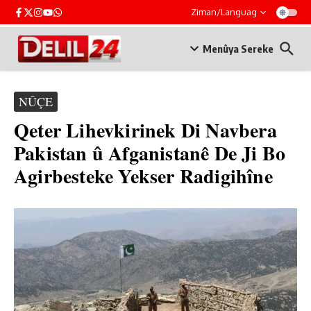
Skip to content
Ziman/Languag
Menûya Sereke
NÛÇE
Qeter Lihevkirinek Di Navbera
Pakistan û Afganistanê De Ji Bo
Agirbesteke Yekser Radigihîne