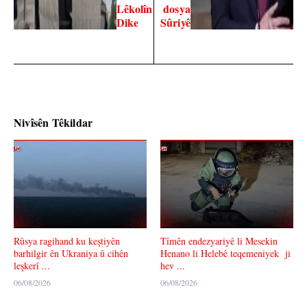
Lêkolîn
dosya
Dike
Sûriyê
Nivîsên Têkildar
Rûsya ragihand ku keştiyên
Tîmên endezyariyê li Mesekin
barhilgir ên Ukraniya û cihên
Henano li Helebê teqemeniyek ji
leşkerî ...
hev ...
06/08/2026
06/08/2026