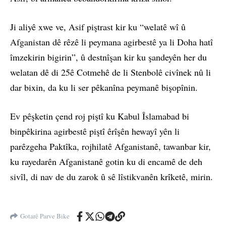
Ji aliyê xwe ve, Asif piştrast kir ku “welatê wî û
Afganistan dê rêzê li peymana agirbestê ya li Doha hatî
îmzekirin bigirin”, û destnîşan kir ku şandeyên her du
welatan dê di 25ê Cotmehê de li Stenbolê civînek nû li
dar bixin, da ku li ser pêkanîna peymanê bişopînin.
Ev pêşketin çend roj piştî ku Kabul Îslamabad bi
binpêkirina agirbestê piştî êrîşên hewayî yên li
parêzgeha Paktîka, rojhilatê Afganistanê, tawanbar kir,
ku rayedarên Afganistanê gotin ku di encamê de deh
sivîl, di nav de du zarok û sê lîstikvanên krîketê, mirin.
Gotarê Parve Bike