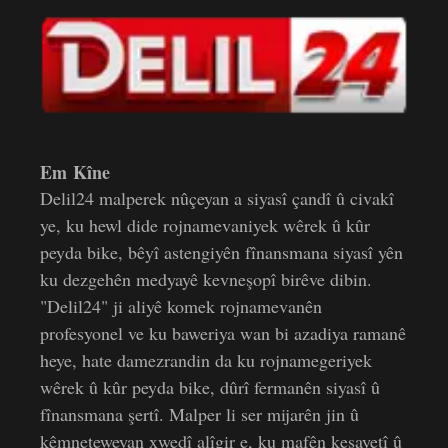
Em Kîne
Delil24 malperek nûçeyan a siyasî çandî û civakî
ye, ku hewl dide rojnamevaniyek wêrek û kûr
peyda bike, bêyî astengiyên fînansmana siyasî yên
ku dezgehên medyayê kevneşopî birêve dibin.
"Delil24" ji aliyê komek rojnamevanên
profesyonel ve ku baweriya wan bi azadiya ramanê
heye, hate damezrandin da ku rojnamegeriyek
wêrek û kûr peyda bike, dûrî fermanên siyasî û
fînansmana şertî. Malper li ser mijarên jin û
kêmneteweyan xwedî alîgir e, ku mafên kesayetî û