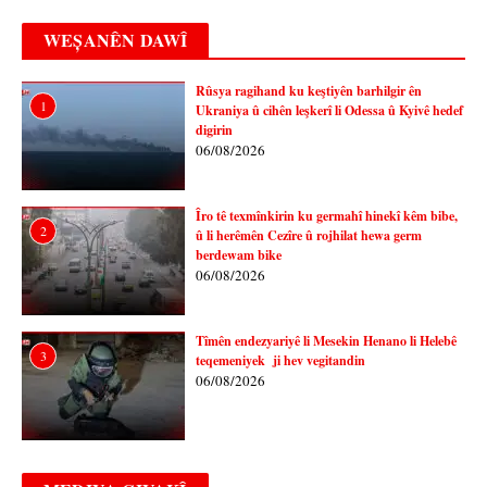
WEȘANÊN DAWÎ
Rûsya ragihand ku keştiyên barhilgir ên
1
Ukraniya û cihên leşkerî li Odessa û Kyivê hedef
digirin
06/08/2026
Îro tê texmînkirin ku germahî hinekî kêm bibe,
2
û li herêmên Cezîre û rojhilat hewa germ
berdewam bike
06/08/2026
Tîmên endezyariyê li Mesekin Henano li Helebê
3
teqemeniyek ji hev vegitandin
06/08/2026