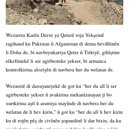
Wezareta Karên Derve ya Qeterê roja Yekşemê
ragihand ku Pakistan û Afganistan di dema hevdîtinên
li Doha de, bi navbeynkariya Qeter û Tirkiyê, gihîştine
rêkeftinekê li ser agirbesteke yekser, bi armanca
kontrolkirina aloziyên di navbera her du welatan de.
Wezaretê di daxuyaniyekê de got ku “her du alî li ser
agirbesteke yekser û avakirina mekanîzmayan ji bo
xurtkirina aştî û aramiya mayînde di navbera her du
welatan de li hev kirin,” û got ku “her du alî li hev kirin
ku di rojên pêş de civînên şopandinê li dar bixin, da ku
mayîndetiya agirbestê misoger bikin û pêkanîna wê bi