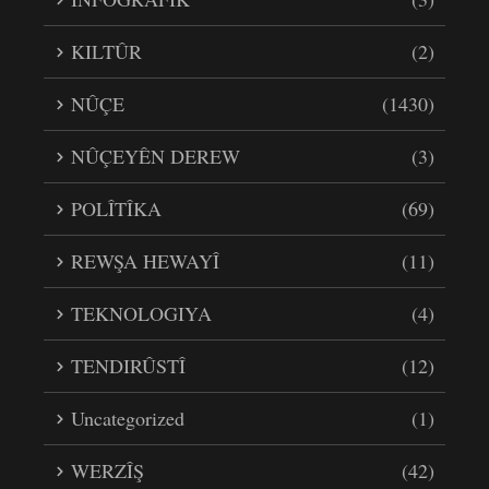
KILTÛR
(2)
NÛÇE
(1430)
NÛÇEYÊN DEREW
(3)
POLÎTÎKA
(69)
REWŞA HEWAYÎ
(11)
TEKNOLOGIYA
(4)
TENDIRÛSTÎ
(12)
Uncategorized
(1)
WERZÎŞ
(42)