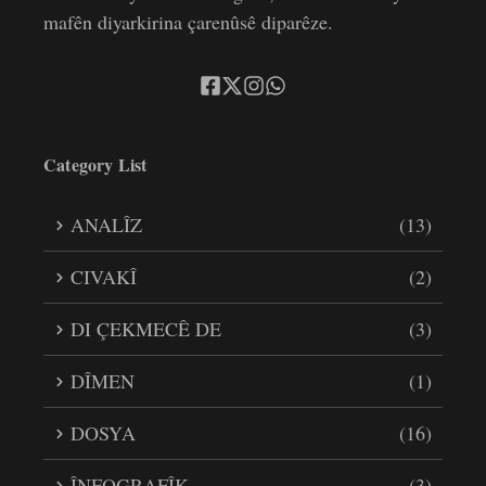
mafên diyarkirina çarenûsê diparêze.
Category List
ANALÎZ
(13)
CIVAKÎ
(2)
DI ÇEKMECÊ DE
(3)
DÎMEN
(1)
DOSYA
(16)
ÎNFOGRAFÎK
(3)