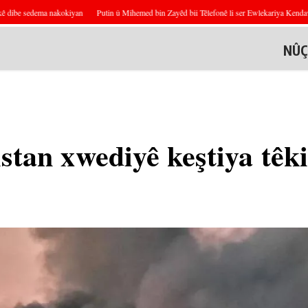
e sedema nakokiyan
Putin û Mihemed bin Zayêd bii Têlefonê li ser Ewlekariya Kendavê Got
NÛÇ
stan xwediyê keştiya têkil