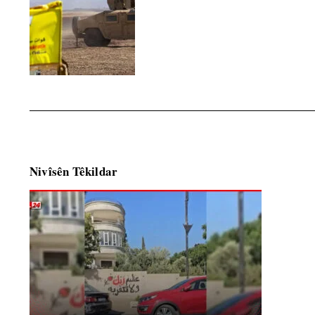
Nivîsên Têkildar