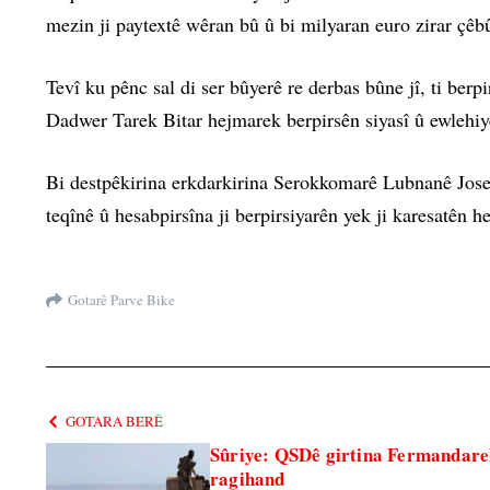
mezin ji paytextê wêran bû û bi milyaran euro zirar çêb
Tevî ku pênc sal di ser bûyerê re derbas bûne jî, ti ber
Dadwer Tarek Bitar hejmarek berpirsên siyasî û ewlehiyê 
Bi destpêkirina erkdarkirina Serokkomarê Lubnanê Jos
teqînê û hesabpirsîna ji berpirsiyarên yek ji karesatên h
Gotarê Parve Bike
GOTARA BERÊ
Sûriye: QSDê girtina Fermandarek
ragihand