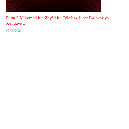
Putin û Mihemed bin Zayêd bii Têlefonê li ser Ewlekariya
Kendavê ...
07/08/2026