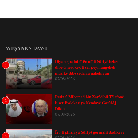
WEȘANÊN DAWÎ
Diyardgrafnivîsên olî li Sûriyê belav
1
dibe û hevokek li ser peymangehek
muzîkê dibe sedema nakokiyan
07/08/2026
Putin û Mihemed bin Zayêd bii Têlefonê
2
li ser Ewlekariya Kendavê Gotûbêj
Dikin
07/08/2026
Îro li piraniya Sûriyê germahî dadikeve
3
07/08/2026