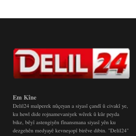
Em Kîne
Delil24 malperek nûçeyan a siyasî çandî û civakî ye,
ku hewl dide rojnamevaniyek wêrek û kûr peyda
bike, bêyî astengiyên fînansmana siyasî yên ku
dezgehên medyayê kevneşopî birêve dibin. "Delil24"