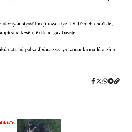
 aloziyên siyasî hîn jî rawestiye. Di Tîrmeha borî de,
abpirsîna kesên têkildar, gav bavêje.
hikûmeta nû pabendbûna xwe ya temamkirina lêpirsîna
dikişîne