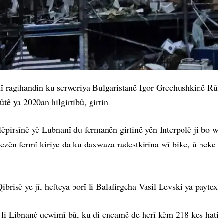
î ragihandin ku serweriya Bulgaristanê Igor Grechushkinê Rûs
tê ya 2020an hilgirtibû, girtin.
êpirsînê yê Lubnanî du fermanên girtinê yên Interpolê ji bo wî
ezên fermî kiriye da ku daxwaza radestkirina wî bike, û heke 
sê ye jî, hefteya borî li Balafirgeha Vasil Levski ya paytexta 
 li Libnanê qewimî bû, ku di encamê de herî kêm 218 kes hatin