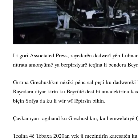
Li gorî Associated Press, rayedarên dadwerî yên Lubnan
nîtrata amonyûmê ya berpirsiyarê teqîna li bendera Beyrû
Girtina Grechushkin nêzîkî pênc sal piştî ku dadwerekî l
Rayedara diyar kirin ku Beyrûtê dest bi amadekirina kax
biçin Sofya da ku li wir wî lêpirsîn bikin.
Çavkaniyan ragihand ku Grechushkin, ku hemwelatiyê Qibri
Teqîna 4ê Tebaxa 2020an yek ji mezintirîn karesatên ku