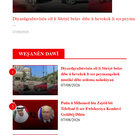
Diyardgrafnivîsên olî li Sûriyê belav dibe û hevokek li ser peyma
...
07/08/2026
WEȘANÊN DAWÎ
Diyardgrafnivîsên olî li Sûriyê belav
1
dibe û hevokek li ser peymangehek
muzîkê dibe sedema nakokiyan
07/08/2026
Putin û Mihemed bin Zayêd bii
2
Têlefonê li ser Ewlekariya Kendavê
Gotûbêj Dikin
07/08/2026