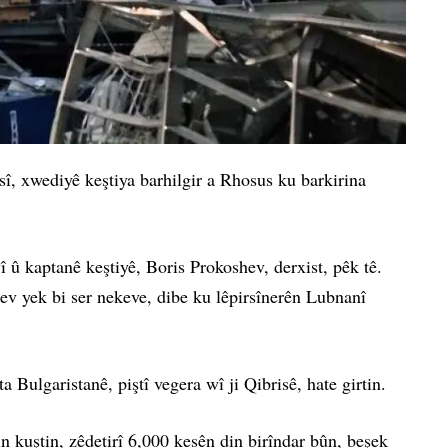
î, xwediyê keştiya barhilgir a Rhosus ku barkirina
 û kaptanê keştiyê, Boris Prokoshev, derxist, pêk tê.
ev yek bi ser nekeve, dibe ku lêpirsînerên Lubnanî
Bulgaristanê, piştî vegera wî ji Qibrisê, hate girtin.
 kuştin, zêdetirî 6,000 kesên din birîndar bûn, beşek