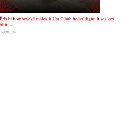
Êrîş bi bombeyekê malek li Um Cibab hedef digire û şeş kes
birîn ...
07/08/2026