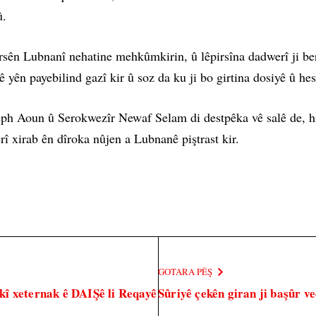
û.
pirsên Lubnanî nehatine mehkûmkirin, û lêpirsîna dadwerî ji ber
yên payebilind gazî kir û soz da ku ji bo girtina dosiyê û hes
eph Aoun û Serokwezîr Newaf Selam di destpêka vê salê de, 
erî xirab ên dîroka nûjen a Lubnanê piştrast kir.
GOTARA PÊŞ
î xeternak ê DAIŞê li Reqayê
Sûriyê çekên giran ji başûr ve