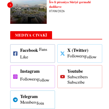
Îro li piraniya Sûriyê germahî
3
dadikeve
07/08/2026
MEDIYA CIVAKÎ
Fans
Facebook
X (Twitter)
Followers
Like
Follow
Instagram
Youtube
Subscribers
Followers
Follow
Subscribe
Telegram
Members
Join