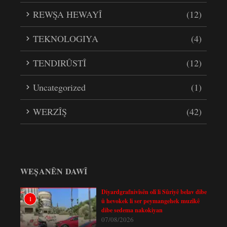
REWŞA HEWAYÎ
(12)
TEKNOLOGIYA
(4)
TENDIRÛSTÎ
(12)
Uncategorized
(1)
WERZÎŞ
(42)
WEȘANÊN DAWÎ
Diyardgrafnivîsên olî li Sûriyê belav dibe
1
û hevokek li ser peymangehek muzîkê
dibe sedema nakokiyan
07/08/2026