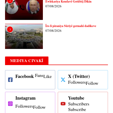
2
Ewlekariya Kendavê Gotûbêj Dikin
07/08/2026
Îro li piraniya Sûriyê germahî dadikeve
3
07/08/2026
MEDIYA CIVAKÎ
Fans
Facebook
X (Twitter)
Like
Followers
Follow
Instagram
Youtube
Subscribers
Followers
Follow
Subscribe