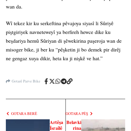
wan da.
Wî tekez kir ku serkeftina pêvajoya siyasî li Sûriyê
piştgiriyek navneteweyî ya berfireh hewce dike ku
beşdariya hemû Sûriyan di şêwekirina paşeroja wan de
misoger bike, ji ber ku “pêşketin ji bo demek pir dirêj
ne gengaz xuya dikir, heta ku ji nişkê ve hat.”
Gotarê Parve Bike
GOTARA BERÊ
GOTARA PÊŞ
Artêşa
Belavki
Îsraîlê
rina