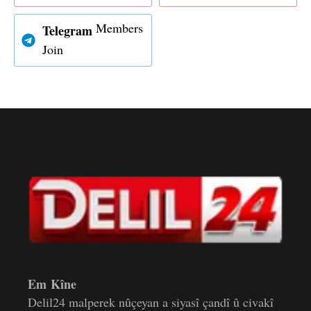
Members
Telegram
Join
Em Kîne
Delil24 malperek nûçeyan a siyasî çandî û civakî