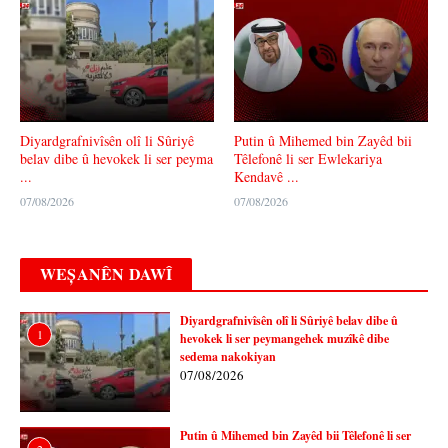
Diyardgrafnivîsên olî li Sûriyê
Putin û Mihemed bin Zayêd bii
belav dibe û hevokek li ser peyma
Têlefonê li ser Ewlekariya
...
Kendavê ...
07/08/2026
07/08/2026
WEȘANÊN DAWÎ
Diyardgrafnivîsên olî li Sûriyê belav dibe û
1
hevokek li ser peymangehek muzîkê dibe
sedema nakokiyan
07/08/2026
Putin û Mihemed bin Zayêd bii Têlefonê li ser