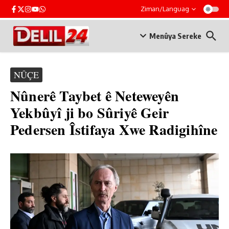
Skip to content
Ziman/Languag
Menûya Sereke
NÛÇE
Nûnerê Taybet ê Neteweyên
Yekbûyî ji bo Sûriyê Geir
Pedersen Îstifaya Xwe Radigihîne