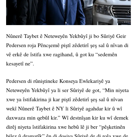
Nûnerê Taybet ê Neteweyên Yekbûyî ji bo Sûriyê Geir
Pedersen roja Pêncşemê piştî zêdetirî şeş sal û nîvan di
vê erkê de îstifa xwe ragihand, û got ku “sedemên
kesayetî ne”.
Pedersen di rûniştineke Konseya Ewlekariyê ya
Neteweyên Yekbûyî ya li ser Sûriyê de got, “Min niyeta
xwe ya îstifakirina ji kar piştî zêdetirî şeş sal û nîvan
wekî Nûnerê Taybet ê NY li Sûriyê agahdar kir û wî
daxwaza min qebûl kir.” Wî destnîşan kir ku wî demek
dirêj niyeta îstifakirina xwe hebû lê ji ber “pêşketinên
bilez û dramatîk” ên di dosiya Sûriyê de di rola xwe de