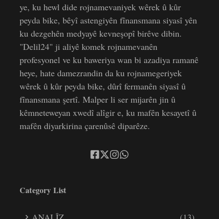
ye, ku hewl dide rojnamevaniyek wêrek û kûr
peyda bike, bêyî astengiyên fînansmana siyasî yên
ku dezgehên medyayê kevneşopî birêve dibin.
"Delil24" ji aliyê komek rojnamevanên
profesyonel ve ku baweriya wan bi azadiya ramanê
heye, hate damezrandin da ku rojnamegeriyek
wêrek û kûr peyda bike, dûrî fermanên siyasî û
fînansmana şertî. Malper li ser mijarên jin û
kêmneteweyan xwedî alîgir e, ku mafên kesayetî û
mafên diyarkirina çarenûsê diparêze.
Category List
ANALÎZ
(13)