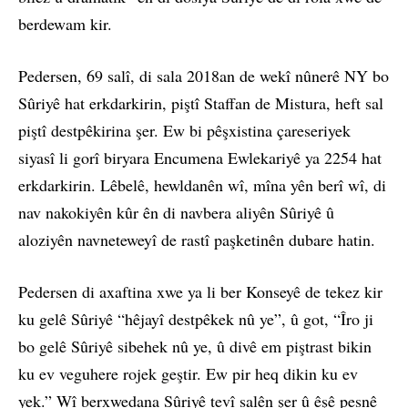
berdewam kir.
Pedersen, 69 salî, di sala 2018an de wekî nûnerê NY bo
Sûriyê hat erkdarkirin, piştî Staffan de Mistura, heft sal
piştî destpêkirina şer. Ew bi pêşxistina çareseriyek
siyasî li gorî biryara Encumena Ewlekariyê ya 2254 hat
erkdarkirin. Lêbelê, hewldanên wî, mîna yên berî wî, di
nav nakokiyên kûr ên di navbera aliyên Sûriyê û
aloziyên navneteweyî de rastî paşketinên dubare hatin.
Pedersen di axaftina xwe ya li ber Konseyê de tekez kir
ku gelê Sûriyê “hêjayî destpêkek nû ye”, û got, “Îro ji
bo gelê Sûriyê sibehek nû ye, û divê em piştrast bikin
ku ev veguhere rojek geştir. Ew pir heq dikin ku ev
yek.” Wî berxwedana Sûriyê tevî salên şer û êşê pesnê