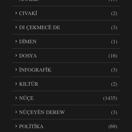
CIVAKÎ
(2)
DI ÇEKMECÊ DE
(3)
DÎMEN
(1)
DOSYA
(16)
ÎNFOGRAFÎK
(3)
KILTÛR
(2)
NÛÇE
(1435)
NÛÇEYÊN DEREW
(3)
POLÎTÎKA
(69)