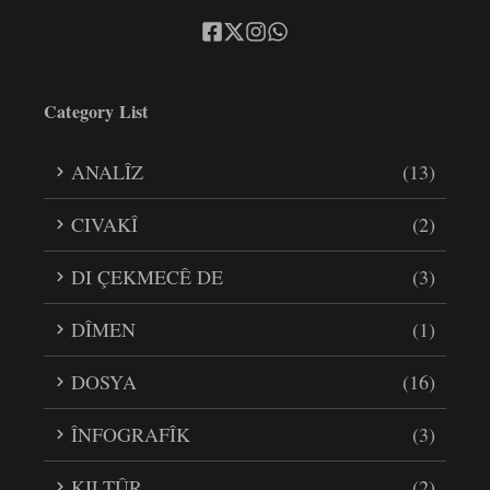
Category List
ANALÎZ
(13)
CIVAKÎ
(2)
DI ÇEKMECÊ DE
(3)
DÎMEN
(1)
DOSYA
(16)
ÎNFOGRAFÎK
(3)
KILTÛR
(2)