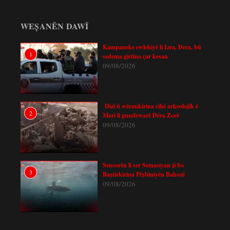
WEȘANÊN DAWÎ
Kampaneke ewlehiyê li Izra, Dera, bû
1
sedema girtina çar kesan
09/08/2026
Dizî û wêrankirina cihê arkeolojîk ê
2
Mari li gundewarê Dêra Zorê
09/08/2026
Sensorên li ser Semasiyan ji bo
3
Baştirkirina Pêşbîniyên Bahozê
09/08/2026