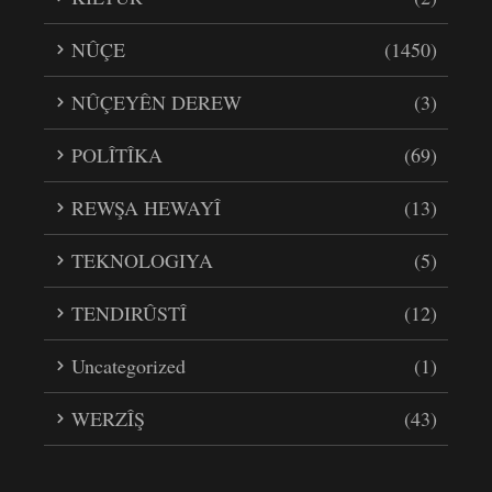
NÛÇE
(1450)
NÛÇEYÊN DEREW
(3)
POLÎTÎKA
(69)
REWŞA HEWAYÎ
(13)
TEKNOLOGIYA
(5)
TENDIRÛSTÎ
(12)
Uncategorized
(1)
WERZÎŞ
(43)