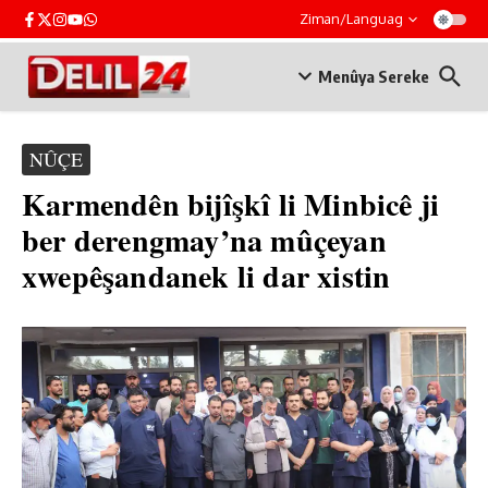
Skip to content
Ziman/Languag
Menûya Sereke
NÛÇE
Karmendên bijîşkî li Minbicê ji
ber derengmay’na mûçeyan
xwepêşandanek li dar xistin