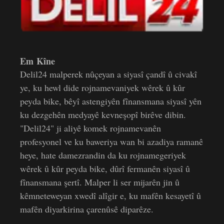
Em Kîne
Delil24 malperek nûçeyan a siyasî çandî û civakî
ye, ku hewl dide rojnamevaniyek wêrek û kûr
peyda bike, bêyî astengiyên fînansmana siyasî yên
ku dezgehên medyayê kevneşopî birêve dibin.
"Delil24" ji aliyê komek rojnamevanên
profesyonel ve ku baweriya wan bi azadiya ramanê
heye, hate damezrandin da ku rojnamegeriyek
wêrek û kûr peyda bike, dûrî fermanên siyasî û
fînansmana şertî. Malper li ser mijarên jin û
kêmneteweyan xwedî alîgir e, ku mafên kesayetî û
mafên diyarkirina çarenûsê diparêze.