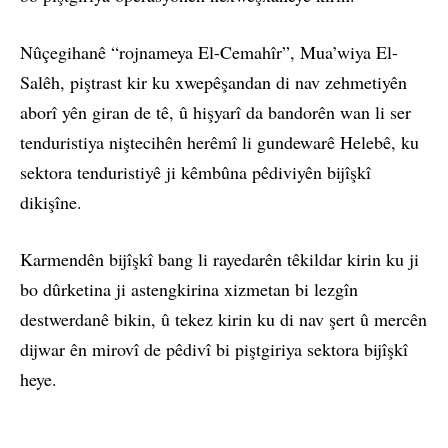
Nûçegihanê “rojnameya El-Cemahîr”, Mua’wiya El-
Salêh, piştrast kir ku xwepêşandan di nav zehmetiyên
aborî yên giran de tê, û hişyarî da bandorên wan li ser
tenduristiya niştecihên herêmî li gundewarê Helebê, ku
sektora tenduristiyê ji kêmbûna pêdiviyên bijîşkî
dikişîne.
Karmendên bijîşkî bang li rayedarên têkildar kirin ku ji
bo dûrketina ji astengkirina xizmetan bi lezgîn
destwerdanê bikin, û tekez kirin ku di nav şert û mercên
dijwar ên mirovî de pêdivî bi piştgiriya sektora bijîşkî
heye.