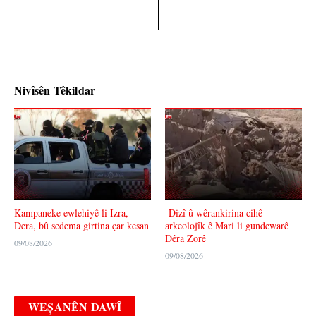
Nivîsên Têkildar
Kampaneke ewlehiyê li Izra,
Dizî û wêrankirina cihê
Dera, bû sedema girtina çar kesan
arkeolojîk ê Mari li gundewarê
Dêra Zorê
09/08/2026
09/08/2026
WEȘANÊN DAWÎ