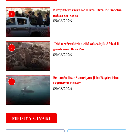
Kampaneke ewlehiyê li Izra, Dera, bû sedema
1
girtina çar kesan
09/08/2026
Dizî û wêrankirina cihê arkeolojîk ê Mari li
2
gundewarê Dêra Zorê
09/08/2026
Sensorên li ser Semasiyan ji bo Baştirkirina
3
Pêşbîniyên Bahozê
09/08/2026
MEDIYA CIVAKÎ