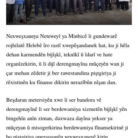
Nexweşxaneya Neteweyî ya Minbicê li gundewarê
rojhilatê Helebê îro rastî xwepêşandanek hat, ku ji hêla
dehan karmendên bijîşkî, teknîkî û îdarî ve hate
organîzekirin, û li dijî derengmayîna mûçeyên wan ji
çar mehan zêdetir ji ber rawestandina piştgiriya ji
rêxistinên ku fînanse dikirin nerazîbûn nîşan dan.
Beşdaran metersiyên xwe li ser bandora vê
derengmayînê li ser berdewamiya xizmetên bijîşkî yên
bingehîn anîn ziman, daxwaza dayîna yekser ya
mûçeyan û misogerkirina berdewamiya fînansekirinê ji
bo piştgiriya operasyonên nexweşxaneyê kirin.