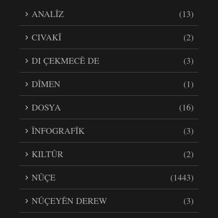
ANALÎZ
(13)
CIVAKÎ
(2)
DI ÇEKMECÊ DE
(3)
DÎMEN
(1)
DOSYA
(16)
ÎNFOGRAFÎK
(3)
KILTÛR
(2)
NÛÇE
(1443)
NÛÇEYÊN DEREW
(3)