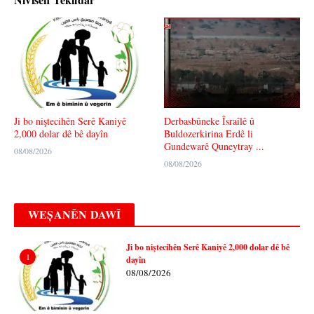
Ji bo niştecihên Serê Kaniyê
Derbasbûneke Îsraîlê û
2,000 dolar dê bê dayîn
Buldozerkirina Erdê li
Gundewarê Quneytray ...
08/08/2026
08/08/2026
WEȘANÊN DAWÎ
Ji bo niştecihên Serê Kaniyê 2,000 dolar dê bê
1
dayîn
08/08/2026