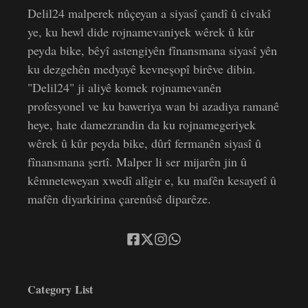
Delil24 malperek nûçeyan a siyasî çandî û civakî
ye, ku hewl dide rojnamevaniyek wêrek û kûr
peyda bike, bêyî astengiyên fînansmana siyasî yên
ku dezgehên medyayê kevneşopî birêve dibin.
"Delil24" ji aliyê komek rojnamevanên
profesyonel ve ku baweriya wan bi azadiya ramanê
heye, hate damezrandin da ku rojnamegeriyek
wêrek û kûr peyda bike, dûrî fermanên siyasî û
fînansmana şertî. Malper li ser mijarên jin û
kêmneteweyan xwedî alîgir e, ku mafên kesayetî û
mafên diyarkirina çarenûsê diparêze.
Category List