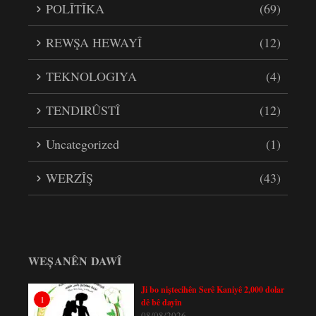
POLÎTÎKA
(69)
REWŞA HEWAYÎ
(12)
TEKNOLOGIYA
(4)
TENDIRÛSTÎ
(12)
Uncategorized
(1)
WERZÎŞ
(43)
WEȘANÊN DAWÎ
Ji bo niştecihên Serê Kaniyê 2,000 dolar
1
dê bê dayîn
08/08/2026