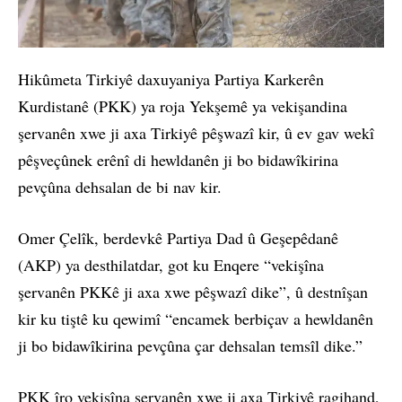
Hikûmeta Tirkiyê daxuyaniya Partiya Karkerên
Kurdistanê (PKK) ya roja Yekşemê ya vekişandina
şervanên xwe ji axa Tirkiyê pêşwazî kir, û ev gav wekî
pêşveçûnek erênî di hewldanên ji bo bidawîkirina
pevçûna dehsalan de bi nav kir.
Omer Çelîk, berdevkê Partiya Dad û Geşepêdanê
(AKP) ya desthilatdar, got ku Enqere “vekişîna
şervanên PKKê ji axa xwe pêşwazî dike”, û destnîşan
kir ku tiştê ku qewimî “encamek berbiçav a hewldanên
ji bo bidawîkirina pevçûna çar dehsalan temsîl dike.”
PKK îro vekişîna şervanên xwe ji axa Tirkiyê ragihand,