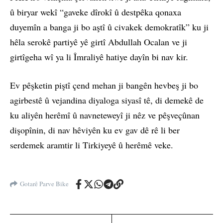
û biryar wekî “gaveke dîrokî û destpêka qonaxa
duyemîn a banga ji bo aştî û civakek demokratîk” ku ji
hêla serokê partiyê yê girtî Abdullah Ocalan ve ji
girtîgeha wî ya li Îmraliyê hatiye dayîn bi nav kir.
Ev pêşketin piştî çend mehan ji bangên hevbeş ji bo
agirbestê û vejandina diyaloga siyasî tê, di demekê de
ku aliyên herêmî û navneteweyî ji nêz ve pêşveçûnan
dişopînin, di nav hêviyên ku ev gav dê rê li ber
serdemek aramtir li Tirkiyeyê û herêmê veke.
Gotarê Parve Bike