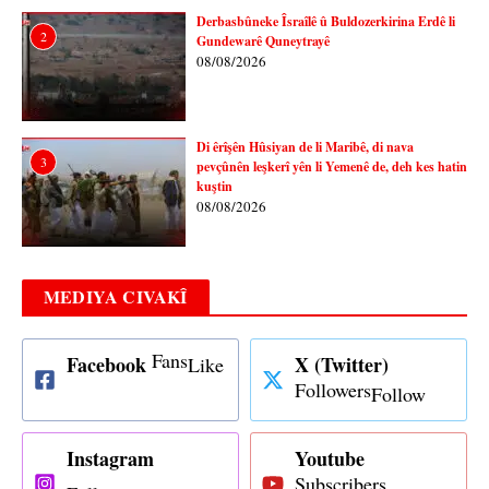
Derbasbûneke Îsraîlê û Buldozerkirina Erdê li
2
Gundewarê Quneytrayê
08/08/2026
Di êrîşên Hûsiyan de li Maribê, di nava
3
pevçûnên leşkerî yên li Yemenê de, deh kes hatin
kuştin
08/08/2026
MEDIYA CIVAKÎ
Fans
Facebook
X (Twitter)
Like
Followers
Follow
Instagram
Youtube
Subscribers