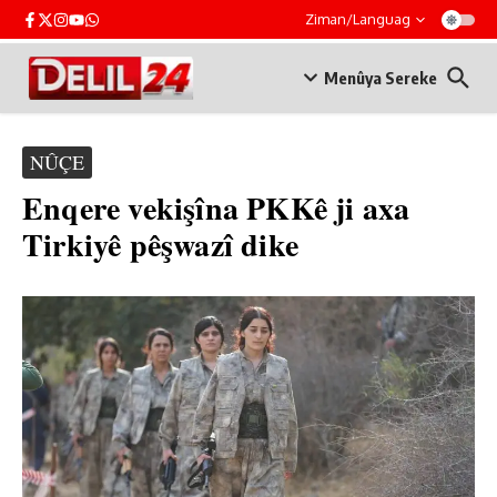
Skip to content
Ziman/Languag
Menûya Sereke
NÛÇE
Enqere vekişîna PKKê ji axa
Tirkiyê pêşwazî dike