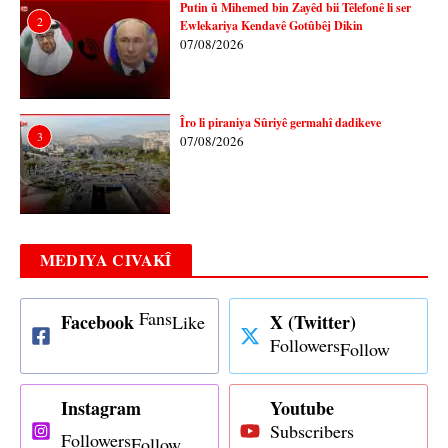
Putin û Mihemed bin Zayêd bii Têlefonê li ser
2
Ewlekariya Kendavê Gotûbêj Dikin
07/08/2026
Îro li piraniya Sûriyê germahî dadikeve
3
07/08/2026
MEDIYA CIVAKÎ
Fans
Facebook
X (Twitter)
Like
Followers
Follow
Instagram
Youtube
Subscribers
Followers
Follow