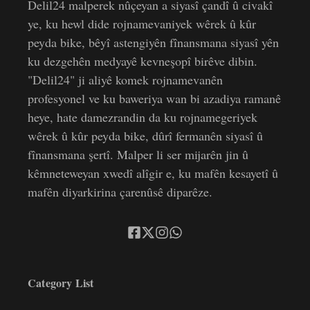
Delil24 malperek nûçeyan a siyasî çandî û civakî
ye, ku hewl dide rojnamevaniyek wêrek û kûr
peyda bike, bêyî astengiyên fînansmana siyasî yên
ku dezgehên medyayê kevneşopî birêve dibin.
"Delil24" ji aliyê komek rojnamevanên
profesyonel ve ku baweriya wan bi azadiya ramanê
heye, hate damezrandin da ku rojnamegeriyek
wêrek û kûr peyda bike, dûrî fermanên siyasî û
fînansmana şertî. Malper li ser mijarên jin û
kêmneteweyan xwedî alîgir e, ku mafên kesayetî û
mafên diyarkirina çarenûsê diparêze.
Category List