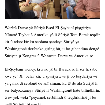
Wezîrê Derve yê Sûriyê Esed El-Şeybanî piştgiriya
Nûnerê Taybet ê Amerîka yê li Sûriyê Tom Barak teqdîr
kir û tekez kir ku serdana şandeya Sûriyê ya
Washingtonê derfeteke girîng bû, ji bo gihandina dengê
Sûriyan ji Kongres û Wezareta Derve ya Amerîka re.
El-Şeybanî wêneyekî xwe yê bi Barack re li ser hesabê
xwe yê” X” belav kir, û spasiya xwe ji bo beşdariya wî
ya çalak di serdanê de anî ziman, ku tê de ala Sûriyê li
ser balyozxaneya Sûriyê li Washingtonê hate bilindkirin,
û ev yek wekî “peyamek serbilindî û teqdîrkirinê ji bo
gelê Sûriyê” bi nav kir.