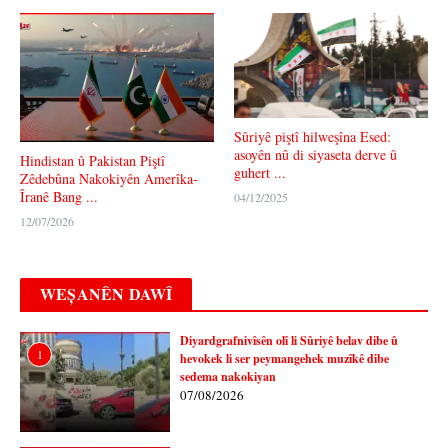
Sûriyê piştî hilweşîna Esed:
asoyên nû di siyaseta derve û
Hindistan û Pakistan Piştî
guhert ...
Zêdebûna Nakokiyên Amerîka-
Îranê Bang ...
04/12/2025
12/07/2026
WEȘANÊN DAWÎ
Diyardgrafnivîsên olî li Sûriyê belav dibe û
1
hevokek li ser peymangehek muzîkê dibe
sedema nakokiyan
07/08/2026