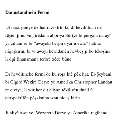
Danûstandinên Fermî
Di daxuyaniyê de hat ravekirin ku di hevdîtinan de
rêyên ji nû ve girêdana aboriya Sûriyê bi pergala darayî
ya cîhanî re bi “awayekî berpirsiyar û ewle” hatine
nîqaşkirin, bi vî awayî hewldanên hevbeş ji bo têkoşîna
li dijî fînansmana terorê zêde bûne.
Di hevdîtineke fermî de ku roja Înê pêk hat, El-Şeybanî
bi Cîgirê Wezîrê Derve yê Amerîka Christopher Landau
re civiya, li wir her du aliyan têkiliyên dualî û
perspektîfên pêşxistina wan nîqaş kirin.
Ji aliyê xwe ve, Wezareta Derve ya Amerîka ragihand