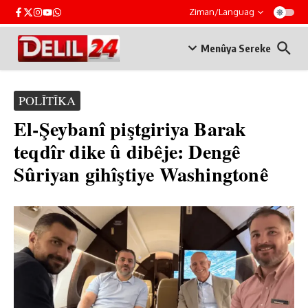
Skip to content
Ziman/Languag
Menûya Sereke
POLÎTÎKA
El-Şeybanî piştgiriya Barak
teqdîr dike û dibêje: Dengê
Sûriyan gihîştiye Washingtonê