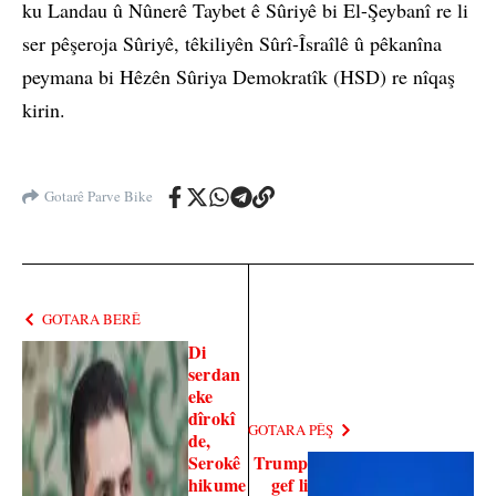
ku Landau û Nûnerê Taybet ê Sûriyê bi El-Şeybanî re li
ser pêşeroja Sûriyê, têkiliyên Sûrî-Îsraîlê û pêkanîna
peymana bi Hêzên Sûriya Demokratîk (HSD) re nîqaş
kirin.
Gotarê Parve Bike
GOTARA BERÊ
Di
serdan
eke
dîrokî
GOTARA PÊŞ
de,
Serokê
Trump
hikume
gef li