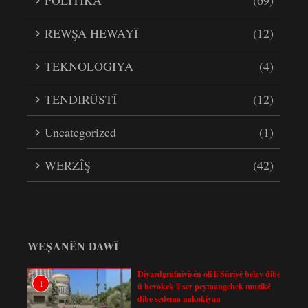
POLÎTÎKA
(69)
REWŞA HEWAYÎ
(12)
TEKNOLOGIYA
(4)
TENDIRÛSTÎ
(12)
Uncategorized
(1)
WERZÎŞ
(42)
WEȘANÊN DAWÎ
Diyardgrafnivîsên olî li Sûriyê belav dibe
1
û hevokek li ser peymangehek muzîkê
dibe sedema nakokiyan