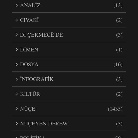
ANALÎZ
(13)
CIVAKÎ
(2)
DI ÇEKMECÊ DE
(3)
DÎMEN
(1)
DOSYA
(16)
ÎNFOGRAFÎK
(3)
KILTÛR
(2)
NÛÇE
(1435)
NÛÇEYÊN DEREW
(3)