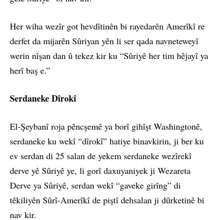
Her wiha wezîr got hevdîtinên bi rayedarên Amerîkî re
derfet da mijarên Sûriyan yên li ser qada navneteweyî
werin nîşan dan û tekez kir ku “Sûriyê her tim hêjayî ya
herî baş e.”
Serdaneke Dîrokî
El-Şeybanî roja pêncşemê ya borî gihîşt Washingtonê,
serdaneke ku wekî “dîrokî” hatiye binavkirin, ji ber ku
ev serdan di 25 salan de yekem serdaneke wezîrekî
derve yê Sûriyê ye, li gorî daxuyaniyek ji Wezareta
Derve ya Sûriyê, serdan wekî “gaveke girîng” di
têkiliyên Sûrî-Amerîkî de piştî dehsalan ji dûrketinê bi
nav kir.