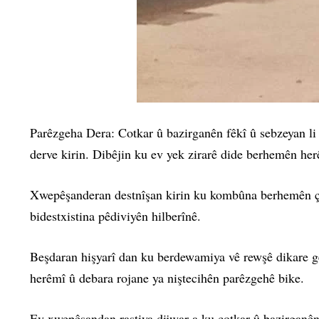
Parêzgeha Dera: Cotkar û bazirganên fêkî û sebzeyan li
derve kirin. Dibêjin ku ev yek zirarê dide berhemên her
Xwepêşanderan destnîşan kirin ku kombûna berhemên çan
bidestxistina pêdiviyên hilberînê.
Beşdaran hişyarî dan ku berdewamiya vê rewşê dikare ge
herêmî û debara rojane ya niştecihên parêzgehê bike.
Ev xwepêşandan rastiya dijwar a ku cotkar û bazirganên