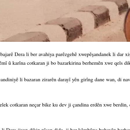
 bajarê Dera li ber avahiya parêzgehê xwepêşandanek li dar xi
êmî û karîna cotkaran ji bo bazarkirina berhemên xwe qels di
diniyê li bazaran zirarên darayî yên girîng dane wan, di n
lek cotkaran neçar bike ku dev ji çandina erdên xwe berdin, e
 li Dera jiyan dikin nîşan dide, ji ber kêmbûna buhayên ber