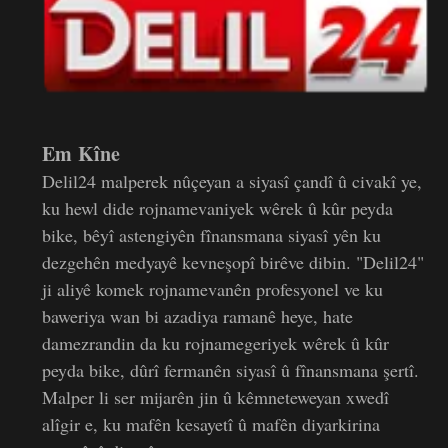
Em Kîne
Delil24 malperek nûçeyan a siyasî çandî û civakî ye,
ku hewl dide rojnamevaniyek wêrek û kûr peyda
bike, bêyî astengiyên fînansmana siyasî yên ku
dezgehên medyayê kevneşopî birêve dibin. "Delil24"
ji aliyê komek rojnamevanên profesyonel ve ku
baweriya wan bi azadiya ramanê heye, hate
damezrandin da ku rojnamegeriyek wêrek û kûr
peyda bike, dûrî fermanên siyasî û fînansmana şertî.
Malper li ser mijarên jin û kêmneteweyan xwedî
alîgir e, ku mafên kesayetî û mafên diyarkirina