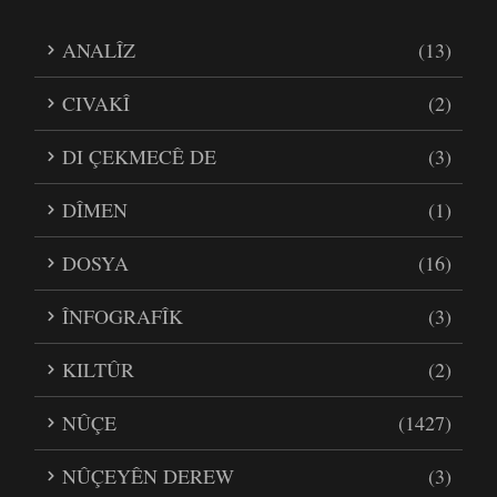
ANALÎZ
(13)
CIVAKÎ
(2)
DI ÇEKMECÊ DE
(3)
DÎMEN
(1)
DOSYA
(16)
ÎNFOGRAFÎK
(3)
KILTÛR
(2)
NÛÇE
(1427)
NÛÇEYÊN DEREW
(3)