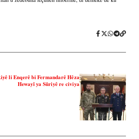
kiyê li Enqerê bi Fermandarê Hêza
Hewayî ya Sûriyê re civiya