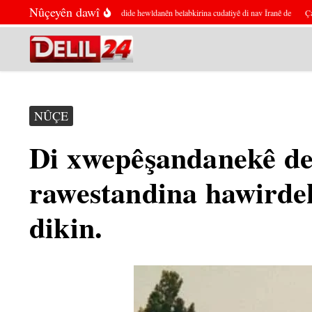
Skip to content
Nûçeyên dawî
Pezeşkiyan hişyarî dide hewldanên belabkirina cudatiyê di nav Îranê de
Çalakvan
NÛÇE
Di xwepêşandanekê de,
rawestandina hawirdek
dikin.