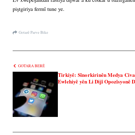
piştgiriya fermî tune ye.
Gotarê Parve Bike
GOTARA BERÊ
Tirkiyê: Sînorkirinên Medya Civ
Ewlehiyê yên Li Dijî Opozîsyonê 