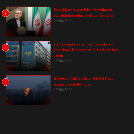
Pezeşkiyan hişyarî dide hewldanên
1
belabkirina cudatiyê di nav Îranê de
06/08/2026
Çalakvanekî siyasî piştî rexnekirina
2
Sendîkaya Endezyaran li Laziqiyê hate
girtin
05/08/2026
Di êrîşeke Rûsiya li ser Kêvê 15 kes
3
jiyana xwe ji dest dan
05/08/2026