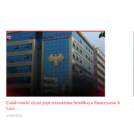
Çalakvanekî siyasî piştî rexnekirina Sendîkaya Endezyaran li
Lazi ...
05/08/2026