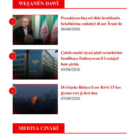
WEȘANÊN DAWÎ
Pezeşkiyan hişyarî dide hewldanên
1
belabkirina cudatiyê di nav Îranê de
06/08/2026
Çalakvanekî siyasî piştî rexnekirina
2
Sendîkaya Endezyaran li Laziqiyê
hate girtin
05/08/2026
Di êrîşeke Rûsiya li ser Kêvê 15 kes
3
jiyana xwe ji dest dan
05/08/2026
MEDIYA CIVAKÎ