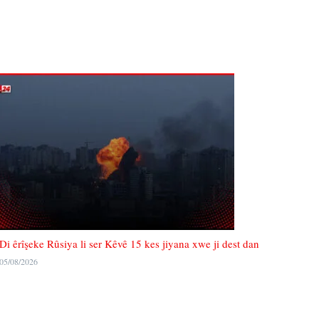
Di êrîşeke Rûsiya li ser Kêvê 15 kes jiyana xwe ji dest dan
05/08/2026