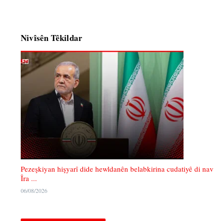
Nivîsên Têkildar
Pezeşkiyan hişyarî dide hewldanên belabkirina cudatiyê di nav
Îra ...
06/08/2026