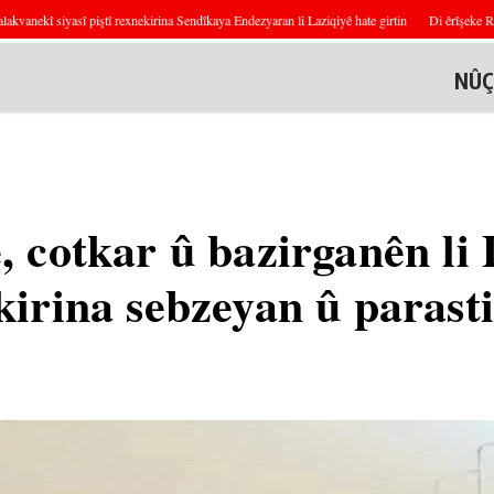
ekî siyasî piştî rexnekirina Sendîkaya Endezyaran li Laziqiyê hate girtin
Di êrîşeke Rûsiya 
NÛÇ
 cotkar û bazirganên li
irina sebzeyan û parast