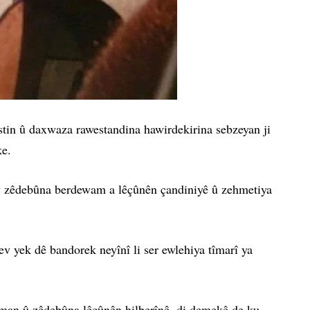
stin û daxwaza rawestandina hawirdekirina sebzeyan ji
ke.
av zêdebûna berdewam a lêçûnên çandiniyê û zehmetiya
v yek dê bandorek neyînî li ser ewlehiya tîmarî ya
heman û zêdebûna lêçûnên hilberînê, di demekê de ku