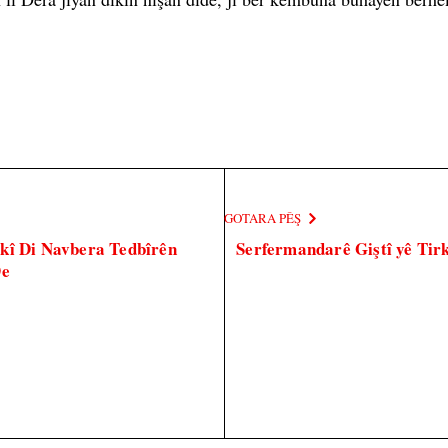
GOTARA PÊŞ
akî Di Navbera Tedbîrên
Serfermandarê Giştî yê Tir
De