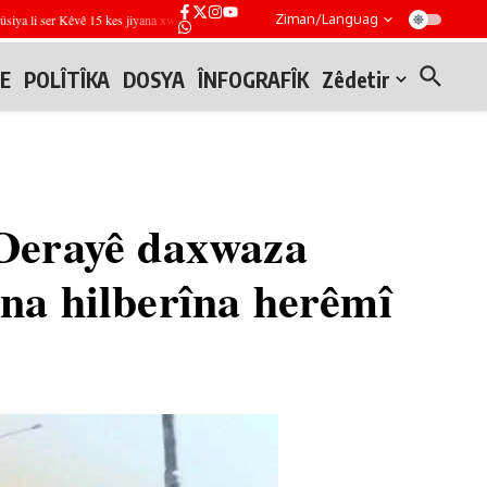
Ziman/Languag
li ser Kêvê 15 kes jiyana xwe ji dest dan
Dewriyên NY li Hewza Yermûkê û tevgerên Îsraîl
E
POLÎTÎKA
DOSYA
ÎNFOGRAFÎK
Zêdetir
 Derayê daxwaza
ina hilberîna herêmî