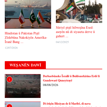
Sûriyê piştî hilweşîna Esed:
asoyên nû di siyaseta derve û
Hindistan û Pakistan Piştî
guhert ...
Zêdebûna Nakokiyên Amerîka-
Îranê Bang ...
04/12/2025
12/07/2026
WEȘANÊN DAWÎ
Derbasbûneke Îsraîlê û Buldozerkirina Erdê li
1
Gundewarê Quneytrayê
08/08/2026
Di êrîşên Hûsiyan de li Maribê, di nava
2