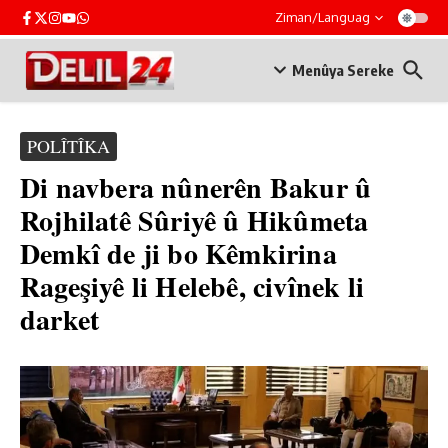
Skip to content
Ziman/Languag
Menûya Sereke
POLÎTÎKA
Di navbera nûnerên Bakur û
Rojhilatê Sûriyê û Hikûmeta
Demkî de ji bo Kêmkirina
Rageşiyê li Helebê, civînek li
darket