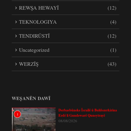
REWŞA HEWAYÎ
(12)
TEKNOLOGIYA
(4)
TENDIRÛSTÎ
(12)
Uncategorized
(1)
WERZÎŞ
(43)
WEȘANÊN DAWÎ
Derbasbûneke Îsraîlê û Buldozerkirina
1
Erdê li Gundewarê Quneytrayê
08/08/2026