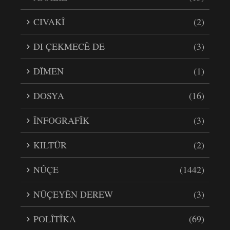
CIVAKÎ
(2)
DI ÇEKMECÊ DE
(3)
DÎMEN
(1)
DOSYA
(16)
ÎNFOGRAFÎK
(3)
KILTÛR
(2)
NÛÇE
(1442)
NÛÇEYÊN DEREW
(3)
POLÎTÎKA
(69)