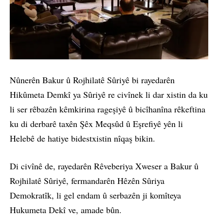
Nûnerên Bakur û Rojhilatê Sûriyê bi rayedarên
Hikûmeta Demkî ya Sûriyê re civînek li dar xistin da ku
li ser rêbazên kêmkirina rageşiyê û bicîhanîna rêkeftina
ku di derbarê taxên Şêx Meqsûd û Eşrefiyê yên li
Helebê de hatiye bidestxistin nîqaş bikin.
Di civînê de, rayedarên Rêveberiya Xweser a Bakur û
Rojhilatê Sûriyê, fermandarên Hêzên Sûriya
Demokratîk, li gel endam û serbazên ji komîteya
Hukumeta Dekî ve, amade bûn.