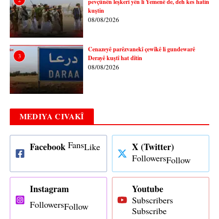
pevçûnên leşkerî yên li Yemenê de, deh kes hatin
kuştin
08/08/2026
Cenazeyê parêzvanekî çewîkê li gundewarê
3
Derayê kuştî hat dîtin
08/08/2026
MEDIYA CIVAKÎ
Fans
Facebook
X (Twitter)
Like
Followers
Follow
Instagram
Youtube
Subscribers
Followers
Follow
Subscribe