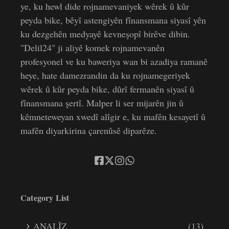
ye, ku hewl dide rojnamevaniyek wêrek û kûr
peyda bike, bêyî astengiyên fînansmana siyasî yên
ku dezgehên medyayê kevneşopî birêve dibin.
"Delil24" ji aliyê komek rojnamevanên
profesyonel ve ku baweriya wan bi azadiya ramanê
heye, hate damezrandin da ku rojnamegeriyek
wêrek û kûr peyda bike, dûrî fermanên siyasî û
fînansmana şertî. Malper li ser mijarên jin û
kêmneteweyan xwedî alîgir e, ku mafên kesayetî û
mafên diyarkirina çarenûsê diparêze.
Category List
ANALÎZ
(13)