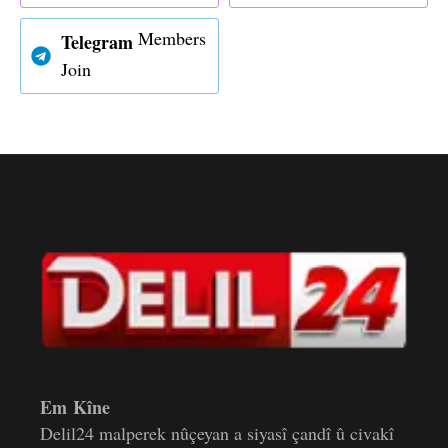
Members
Telegram
Join
Em Kîne
Delil24 malperek nûçeyan a siyasî çandî û civakî