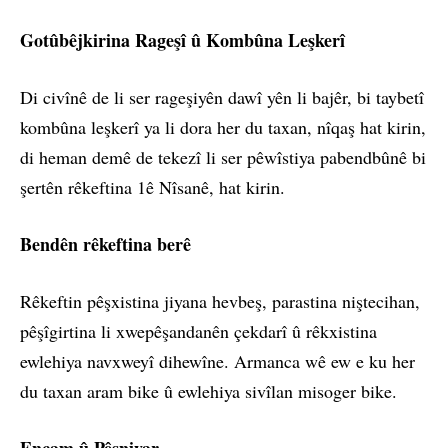
Gotûbêjkirina Rageşî û Kombûna Leşkerî
Di civînê de li ser rageşiyên dawî yên li bajêr, bi taybetî
kombûna leşkerî ya li dora her du taxan, nîqaş hat kirin,
di heman demê de tekezî li ser pêwîstiya pabendbûnê bi
şertên rêkeftina 1ê Nîsanê, hat kirin.
Bendên rêkeftina berê
Rêkeftin pêşxistina jiyana hevbeş, parastina niştecihan,
pêşîgirtina li xwepêşandanên çekdarî û rêkxistina
ewlehiya navxweyî dihewîne. Armanca wê ew e ku her
du taxan aram bike û ewlehiya sivîlan misoger bike.
Encam û Pêşniyar