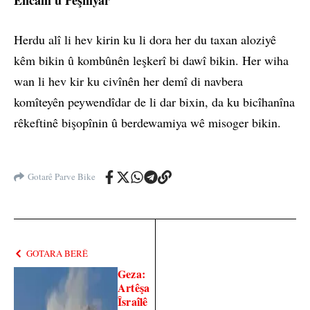
Herdu alî li hev kirin ku li dora her du taxan aloziyê
kêm bikin û kombûnên leşkerî bi dawî bikin. Her wiha
wan li hev kir ku civînên her demî di navbera
komîteyên peywendîdar de li dar bixin, da ku bicîhanîna
rêkeftinê bişopînin û berdewamiya wê misoger bikin.
Gotarê Parve Bike
GOTARA BERÊ
Geza:
Artêşa
Îsraîlê