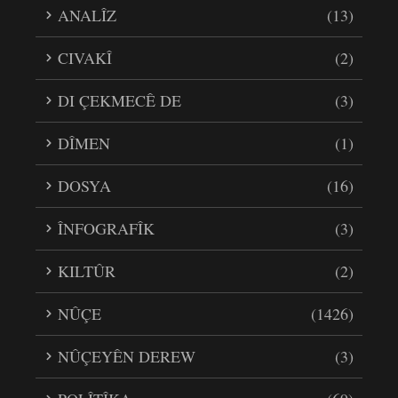
ANALÎZ
(13)
CIVAKÎ
(2)
DI ÇEKMECÊ DE
(3)
DÎMEN
(1)
DOSYA
(16)
ÎNFOGRAFÎK
(3)
KILTÛR
(2)
NÛÇE
(1426)
NÛÇEYÊN DEREW
(3)