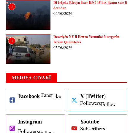
Di êrîşeke Rûsiya li ser Kêvê 15 kes jiyana xwe ji
2
dest dan
05/08/2026
Dewriyên NY li Hewza Yermûkê û tevgerên
3
Îsraîlê Quneytêtra
05/08/2026
MEDIYA CIVAKÎ
Fans
Facebook
X (Twitter)
Like
Followers
Follow
Instagram
Youtube
Subscribers
Followers
Follow