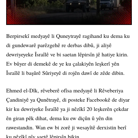
Berpirsekî medyayê li Quneytrayê ragihand ku dema ku
di gundewarê parêzgehê re derbas dibû, ji aliyê
dewriyeyeke Îsraîlê ve bi saetan lêpirsîn jê hatiye kirin.
Ev bûyer di demekê de ye ku çalakiyên leşkerî yên
Îsraîlê li başûrê Sûriyeyê di rojên dawî de zêde dibin.
Ehmed el-Dîk, rêveberê ofîsa medyayê li Rêveberiya
Çandiniyê ya Qunêtrayê, di posteke Facebookê de diyar
kir ku dewriyeke Îsraîlê ya ji nêzîkî 20 leşkerên çekdar
ên giran pêk dihat, dema ku ew diçûn û yên din
rawestandin. Wan ew bi zorê ji wesayîtê derxistin berî
ku nêzîkî nîv saetê lêpirsîn bikin.