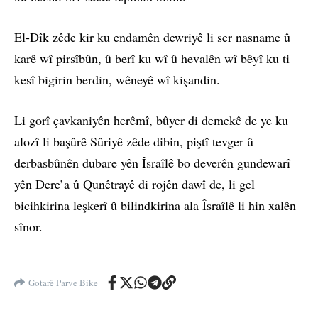
El-Dîk zêde kir ku endamên dewriyê li ser nasname û
karê wî pirsîbûn, û berî ku wî û hevalên wî bêyî ku ti
kesî bigirin berdin, wêneyê wî kişandin.
Li gorî çavkaniyên herêmî, bûyer di demekê de ye ku
alozî li başûrê Sûriyê zêde dibin, piştî tevger û
derbasbûnên dubare yên Îsraîlê bo deverên gundewarî
yên Dere’a û Qunêtrayê di rojên dawî de, li gel
bicihkirina leşkerî û bilindkirina ala Îsraîlê li hin xalên
sînor.
Gotarê Parve Bike