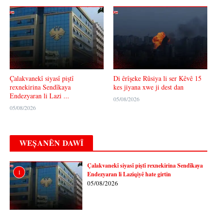
Çalakvanekî siyasî piştî
Di êrîşeke Rûsiya li ser Kêvê 15
rexnekirina Sendîkaya
kes jiyana xwe ji dest dan
Endezyaran li Lazi ...
05/08/2026
05/08/2026
WEȘANÊN DAWÎ
Çalakvanekî siyasî piştî rexnekirina Sendîkaya
1
Endezyaran li Laziqiyê hate girtin
05/08/2026