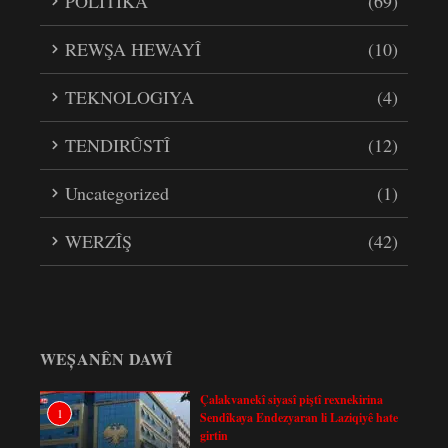
POLÎTÎKA
(69)
REWŞA HEWAYÎ
(10)
TEKNOLOGIYA
(4)
TENDIRÛSTÎ
(12)
Uncategorized
(1)
WERZÎŞ
(42)
WEȘANÊN DAWÎ
Çalakvanekî siyasî piştî rexnekirina
1
Sendîkaya Endezyaran li Laziqiyê hate
girtin