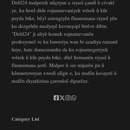
Delil24 malperek nûçeyan a siyasî çandî û civakî
ye, ku hewl dide rojnamevaniyek wêrek û kûr
peyda bike, bêyî astengiyên fînansmana siyasî yên
ku dezgehên medyayê kevneşopî birêve dibin.
"Delil24" ji aliyê komek rojnamevanên
profesyonel ve ku baweriya wan bi azadiya ramanê
heye, hate damezrandin da ku rojnamegeriyek
wêrek û kûr peyda bike, dûrî fermanên siyasî û
fînansmana şertî. Malper li ser mijarên jin û
kêmneteweyan xwedî alîgir e, ku mafên kesayetî û
mafên diyarkirina çarenûsê diparêze.
Category List