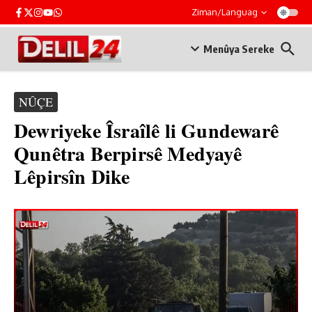
Skip to content
Ziman/Languag
Menûya Sereke
NÛÇE
Dewriyeke Îsraîlê li Gundewarê
Qunêtra Berpirsê Medyayê
Lêpirsîn Dike