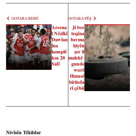
GOTARA BERÊ
GOTARA PÊŞ
Arsena
Ji ber
l Nêzîkî
teqîna
Dawîan
berma
îna
hiyên
komplê
şer li
ksa 20
malekê
Salî
gunde
warê
Humsê
birînda
rî çêbû
Nivîsên Têkildar