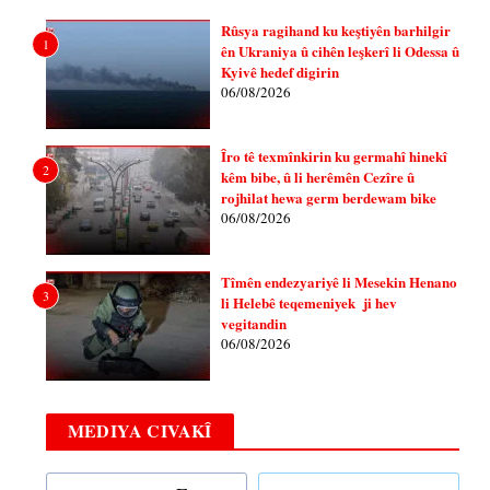
Rûsya ragihand ku keştiyên barhilgir
1
ên Ukraniya û cihên leşkerî li Odessa û
Kyivê hedef digirin
06/08/2026
Îro tê texmînkirin ku germahî hinekî
2
kêm bibe, û li herêmên Cezîre û
rojhilat hewa germ berdewam bike
06/08/2026
Tîmên endezyariyê li Mesekin Henano
3
li Helebê teqemeniyek ji hev
vegitandin
06/08/2026
MEDIYA CIVAKÎ