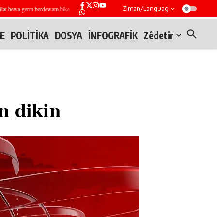
Ziman/Languag
t hewa germ berdewam bike
Tîmên endezyariyê li Mesekin Henano li Helebê teqemeniyek ji 
E
POLÎTÎKA
DOSYA
ÎNFOGRAFÎK
Zêdetir
n dikin