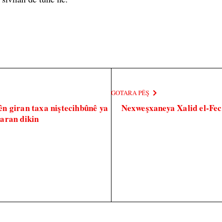
GOTARA PÊŞ
n giran taxa niştecihbûnê ya
Nexweşxaneya Xalid el-Fec
aran dikin