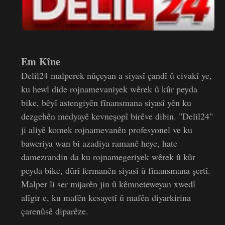
Em Kîne
Delil24 malperek nûçeyan a siyasî çandî û civakî ye,
ku hewl dide rojnamevaniyek wêrek û kûr peyda
bike, bêyî astengiyên fînansmana siyasî yên ku
dezgehên medyayê kevneşopî birêve dibin. "Delil24"
ji aliyê komek rojnamevanên profesyonel ve ku
baweriya wan bi azadiya ramanê heye, hate
damezrandin da ku rojnamegeriyek wêrek û kûr
peyda bike, dûrî fermanên siyasî û fînansmana şertî.
Malper li ser mijarên jin û kêmneteweyan xwedî
alîgir e, ku mafên kesayetî û mafên diyarkirina
çarenûsê diparêze.