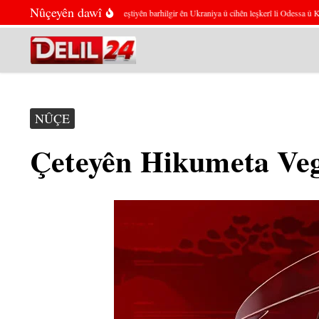
Skip to content
Nûçeyên dawî
Rûsya ragihand ku keştiyên barhilgir ên Ukraniya û cihên leşkerî li Odessa û Kyivê 
NÛÇE
Çeteyên Hikumeta Veg