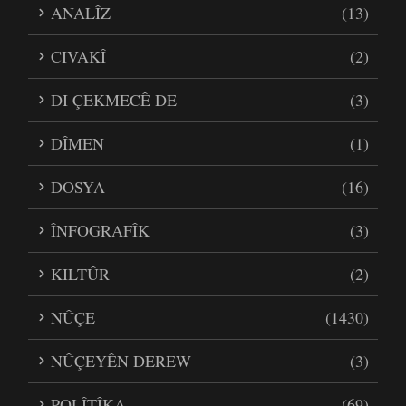
ANALÎZ
(13)
CIVAKÎ
(2)
DI ÇEKMECÊ DE
(3)
DÎMEN
(1)
DOSYA
(16)
ÎNFOGRAFÎK
(3)
KILTÛR
(2)
NÛÇE
(1430)
NÛÇEYÊN DEREW
(3)
POLÎTÎKA
(69)