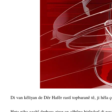
Di van kêliyan de Dêr Hafêr rastî topbaranê tê, ji hêla 
Heta niha agahî derbara zirar an çêbûna birîndarî di nav