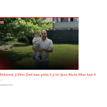
Doktorek ji Dêra Zorê hate girtin û ji bo Şaxa Sûcên Sîber hate b
...
06/08/2026