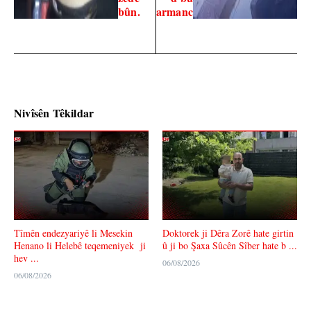
bûn.
armanc
Nivîsên Têkildar
Tîmên endezyariyê li Mesekin
Doktorek ji Dêra Zorê hate girtin
Henano li Helebê teqemeniyek ji
û ji bo Şaxa Sûcên Sîber hate b ...
hev ...
06/08/2026
06/08/2026