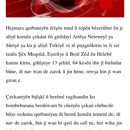
Hejmara qurbaniyên êrîşên tund û topên bêserûber ên ji
aliyê komên çekdar ên girêdayî Artêşa Neteweyî ya
Sûriyê ya ku ji aliyê Tirkiyê ve tê piştgirîkirin ve li ser
taxên Şêx Meqsûd, Eşrefiye û Benî Zêd ên Helebê
hatine kirin, gihîştiye 13 şehîd, 64 kesên din jî birîndar
bûne, di nav wan de zarok û jin hene, rewşa hin ji wan
giran e.
Çavkaniyên bijîşkî û herêmî ragihandin ku
bombebarana berdewam bi cûreyên çekan cûrbecûr
bûye sedema qurbaniyan di hemû komên temenî de, di
nav de zarok, hin ji wan bi qasî du salî ne, her wiha jin