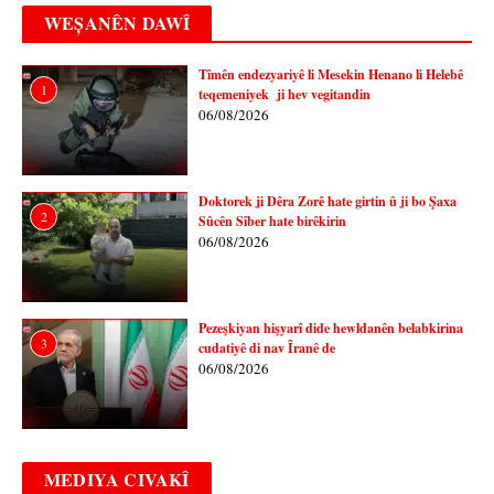
WEȘANÊN DAWÎ
Tîmên endezyariyê li Mesekin Henano li Helebê
1
teqemeniyek ji hev vegitandin
06/08/2026
Doktorek ji Dêra Zorê hate girtin û ji bo Şaxa
2
Sûcên Sîber hate birêkirin
06/08/2026
Pezeşkiyan hişyarî dide hewldanên belabkirina
3
cudatiyê di nav Îranê de
06/08/2026
MEDIYA CIVAKÎ