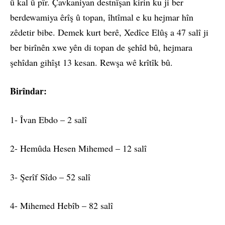
û kal û pîr. Çavkaniyan destnîşan kirin ku ji ber
berdewamiya êrîş û topan, îhtîmal e ku hejmar hîn
zêdetir bibe. Demek kurt berê, Xedîce Elûş a 47 salî ji
ber birînên xwe yên di topan de şehîd bû, hejmara
şehîdan gihîşt 13 kesan. Rewşa wê krîtîk bû.
Birîndar:
1- Îvan Ebdo – 2 salî
2- Hemûda Hesen Mihemed – 12 salî
3- Şerîf Sîdo – 52 salî
4- Mihemed Hebîb – 82 salî