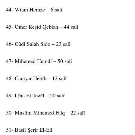
44- Wîam Hemze – 6 salî
45- Omer Reşîd Qeblan – 44 salî
46- Cûdî Salah Sido – 23 salî
47- Mihemed Hemdî – 50 salî
48- Caniyar Hebîb – 12 salî
49- Lîna El-Tewîl – 20 salî
50- Muslim Mihemed Faîq – 22 salî
51- Basil Şerîf El-Elî