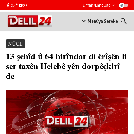
Skip to content
Ziman/Languag
Menûya Sereke
NÛÇE
13 şehîd û 64 birîndar di êrîşên li
ser taxên Helebê yên dorpêçkirî
de