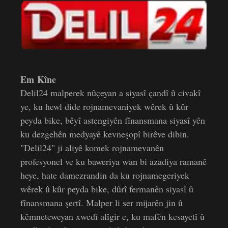
Em Kîne
Delil24 malperek nûçeyan a siyasî çandî û civakî
ye, ku hewl dide rojnamevaniyek wêrek û kûr
peyda bike, bêyî astengiyên fînansmana siyasî yên
ku dezgehên medyayê kevneşopî birêve dibin.
"Delil24" ji aliyê komek rojnamevanên
profesyonel ve ku baweriya wan bi azadiya ramanê
heye, hate damezrandin da ku rojnamegeriyek
wêrek û kûr peyda bike, dûrî fermanên siyasî û
fînansmana şertî. Malper li ser mijarên jin û
kêmneteweyan xwedî alîgir e, ku mafên kesayetî û