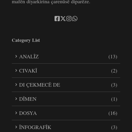
mafên diyarkirina çarenûsê diparêze.
Category List
ANALÎZ
(13)
CIVAKÎ
(2)
DI ÇEKMECÊ DE
(3)
DÎMEN
(1)
DOSYA
(16)
ÎNFOGRAFÎK
(3)