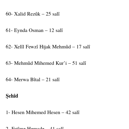
60- Xalid Rezûk – 25 salî
61- Eynda Osman – 12 salî
62- Xelîl Fewzî Hijak Mehmûd – 17 salî
63- Mehmûd Mihemed Kur’i – 51 salî
64- Merwa Bîtal – 21 salî
Şehîd
1- Hesen Mihemed Hesen – 42 salî
2- Fatîme Hemade – 41 salî