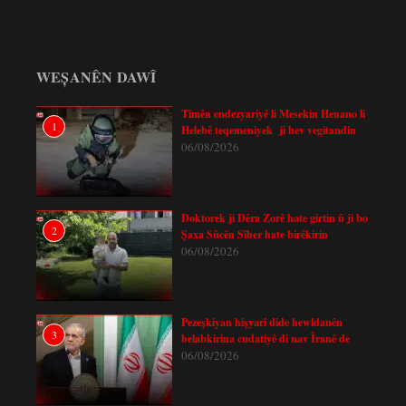
WEȘANÊN DAWÎ
Tîmên endezyariyê li Mesekin Henano li
1
Helebê teqemeniyek ji hev vegitandin
06/08/2026
Doktorek ji Dêra Zorê hate girtin û ji bo
2
Şaxa Sûcên Sîber hate birêkirin
06/08/2026
Pezeşkiyan hişyarî dide hewldanên
3
belabkirina cudatiyê di nav Îranê de
06/08/2026