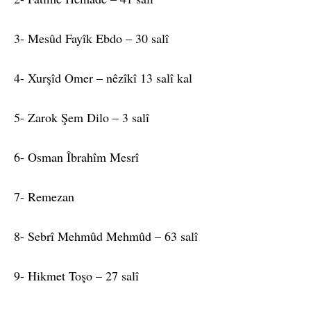
3- Mesûd Fayîk Ebdo – 30 salî
4- Xurşîd Omer – nêzîkî 13 salî kal
5- Zarok Şem Dilo – 3 salî
6- Osman Îbrahîm Mesrî
7- Remezan
8- Sebrî Mehmûd Mehmûd – 63 salî
9- Hikmet Toşo – 27 salî