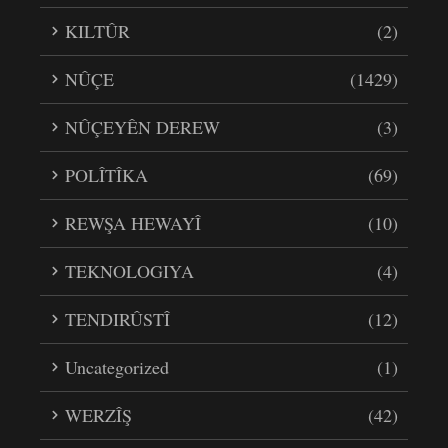
KILTÛR
(2)
NÛÇE
(1429)
NÛÇEYÊN DEREW
(3)
POLÎTÎKA
(69)
REWŞA HEWAYÎ
(10)
TEKNOLOGIYA
(4)
TENDIRÛSTÎ
(12)
Uncategorized
(1)
WERZÎŞ
(42)