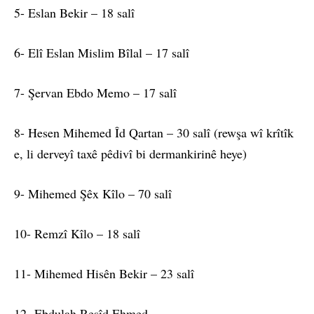
5- Eslan Bekir – 18 salî
6- Elî Eslan Mislim Bîlal – 17 salî
7- Şervan Ebdo Memo – 17 salî
8- Hesen Mihemed Îd Qartan – 30 salî (rewşa wî krîtîk
e, li derveyî taxê pêdivî bi dermankirinê heye)
9- Mihemed Şêx Kîlo – 70 salî
10- Remzî Kîlo – 18 salî
11- Mihemed Hisên Bekir – 23 salî
12- Ebdulah Reşîd Ehmed