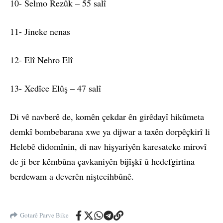
10- Selmo Rezûk – 55 salî
11- Jineke nenas
12- Elî Nehro Elî
13- Xedîce Elûş – 47 salî
Di vê navberê de, komên çekdar ên girêdayî hikûmeta
demkî bombebarana xwe ya dijwar a taxên dorpêçkirî li
Helebê didomînin, di nav hişyariyên karesateke mirovî
de ji ber kêmbûna çavkaniyên bijîşkî û hedefgirtina
berdewam a deverên niştecihbûnê.
Gotarê Parve Bike